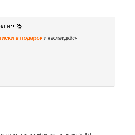
книг! 📚
писки в подарок
и наслаждайся
ого питания потребовалось пару лет (и 200