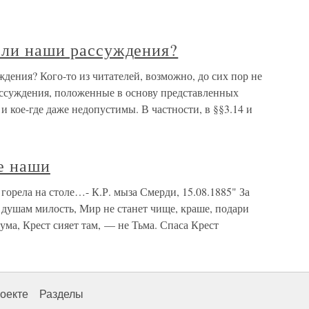
ы ли наши рассуждения?
ждения? Кого-то из читателей, возможно, до сих пор не
ассуждения, положенные в основу представленных
 и кое-где даже недопустимы. В частности, в §§3.14 и
е наши
горела на столе…- К.Р. мыза Смерди, 15.08.1885" За
душам милость, Мир не станет чище, краше, подари
ума, Крест сияет там, — не Тьма. Спаса Крест
оекте
Разделы