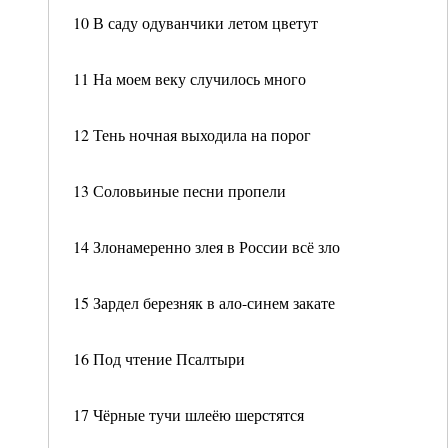
10 В саду одуванчики летом цветут
11 На моем веку случилось много
12 Тень ночная выходила на порог
13 Соловьиные песни пропели
14 Злонамеренно злея в России всё зло
15 Зардел березняк в ало-синем закате
16 Под чтение Псалтыри
17 Чёрные тучи шлеёю шерстятся