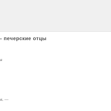
— печерские отцы
цы
цы, —