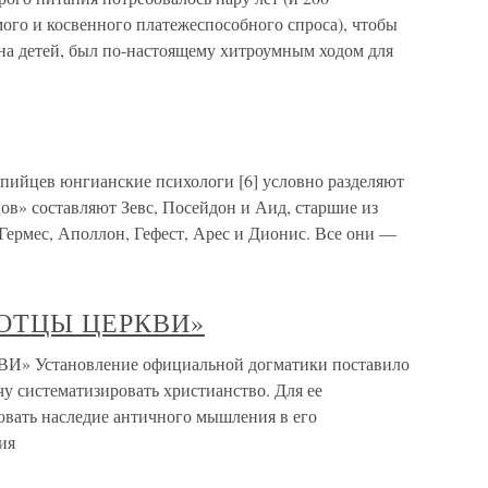
ого и косвенного платежеспособного спроса), чтобы
 на детей, был по-настоящему хитроумным ходом для
пийцев юнгианские психологи [6] условно разделяют
ов» составляют Зевс, Посейдон и Аид, старшие из
ермес, Аполлон, Гефест, Арес и Дионис. Все они —
ОТЦЫ ЦЕРКВИ»
становление официальной догматики поставило
у систематизировать христианство. Для ее
вать наследие античного мышления в его
ия