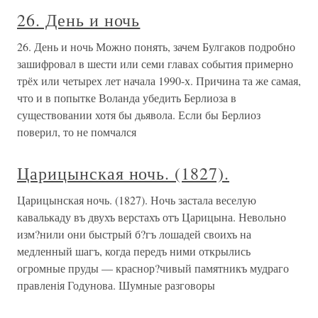
26. День и ночь
26. День и ночь Можно понять, зачем Булгаков подробно
зашифровал в шести или семи главах события примерно
трёх или четырех лет начала 1990-х. Причина та же самая,
что и в попытке Воланда убедить Берлиоза в
существовании хотя бы дьявола. Если бы Берлиоз
поверил, то не помчался
Царицынская ночь. (1827).
Царицынская ночь. (1827). Ночь застала веселую
кавалькаду въ двухъ верстахъ отъ Царицына. Невольно
изм?нили они быстрый б?гъ лошадей своихъ на
медленный шагъ, когда передъ ними открылись
огромные пруды — краснор?чивый памятникъ мудраго
правленія Годунова. Шумные разговоры