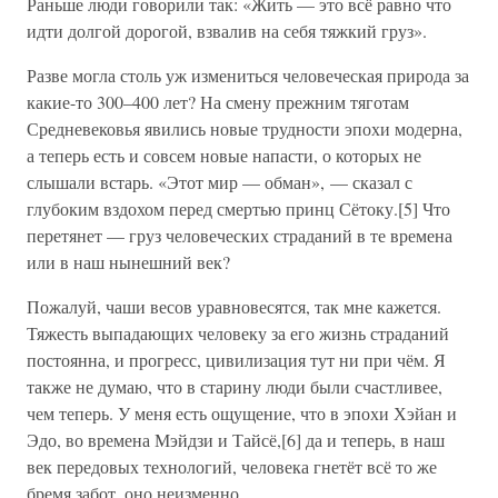
Раньше люди говорили так: «Жить — это всё равно что
идти долгой дорогой, взвалив на себя тяжкий груз».
Разве могла столь уж измениться человеческая природа за
какие-то 300–400 лет? На смену прежним тяготам
Средневековья явились новые трудности эпохи модерна,
а теперь есть и совсем новые напасти, о которых не
слышали встарь. «Этот мир — обман», — сказал с
глубоким вздохом перед смертью принц Сётоку.[5] Что
перетянет — груз человеческих страданий в те времена
или в наш нынешний век?
Пожалуй, чаши весов уравновесятся, так мне кажется.
Тяжесть выпадающих человеку за его жизнь страданий
постоянна, и прогресс, цивилизация тут ни при чём. Я
также не думаю, что в старину люди были счастливее,
чем теперь. У меня есть ощущение, что в эпохи Хэйан и
Эдо, во времена Мэйдзи и Тайсё,[6] да и теперь, в наш
век передовых технологий, человека гнетёт всё то же
бремя забот, оно неизменно.