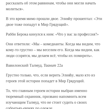
рассказать об этом раввинам, чтобы они могли начать
молиться».
В это время мимо прошли двое. Элияhу прошептал: «Эти
двое тоже попадут в Мир Грядущий».
Рабби Берока кинулся к ним: «Что у вас за профессия?»
Они ответили: «Мы – комедианты. Когда мы видим, что
кому-то грустно – мы веселим его. Когда мы видим, как
люди ссорятся, мы делаем всё, чтобы их помирить».
Вавилонский Талмуд,
Таанит
22а
Грустно только, что, если верить Элияhу, мало кто из
героев этой истории попадет в Мир Грядущий.
То, что главным героем истории выбран именно
тюремный охранник, призвано напомнить всем
изучающим Талмуд, что не стоит судить о своих
собратьях-евреях по одежде.