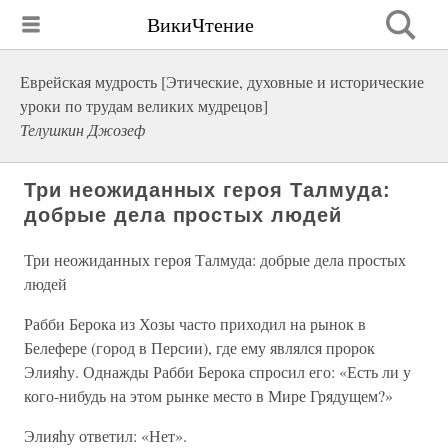
ВикиЧтение
Еврейская мудрость [Этические, духовные и исторические
уроки по трудам великих мудрецов]
Телушкин Джозеф
Три неожиданных героя Талмуда:
добрые дела простых людей
Три неожиданных героя Талмуда: добрые дела простых
людей
Рабби Берока из Хозы часто приходил на рынок в
Белефере (город в Персии), где ему являлся пророк
Элияhу. Однажды Рабби Берока спросил его: «Есть ли у
кого-нибудь на этом рынке место в Мире Грядущем?»
Элияhу ответил: «Нет».