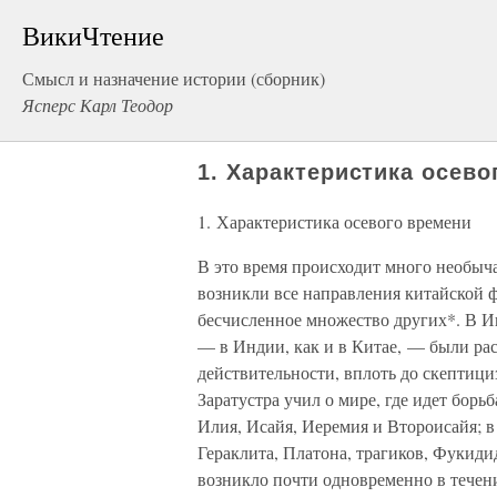
ВикиЧтение
Смысл и назначение истории (сборник)
Ясперс Карл Теодор
1. Характеристика осево
1. Характеристика осевого времени
В это время происходит много необыч
возникли все направления китайской 
бесчисленное множество других*. В 
— в Индии, как и в Китае, — были ра
действительности, вплоть до скептици
Заратустра учил о мире, где идет борь
Илия, Исайя, Иеремия и Второисайя; 
Гераклита, Платона, трагиков, Фукидид
возникло почти одновременно в течени