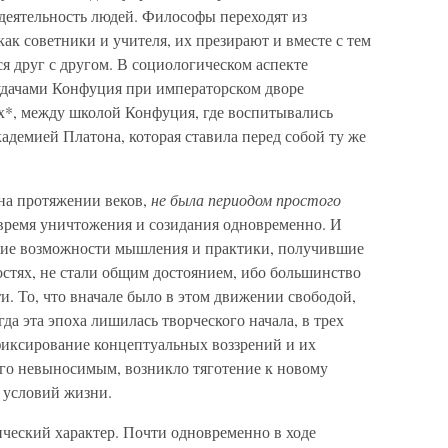
деятельность людей. Философы переходят из
как советники и учителя, их презирают и вместе с тем
я друг с другом. В социологическом аспекте
удачами Конфуция при императорском дворе
ах*, между школой Конфуция, где воспитывались
кадемией Платона, которая ставила перед собой ту же
 на протяжении веков,
не была периодом простого
время уничтожения и созидания одновременно. И
шие возможности мышления и практики, получившие
остях, не стали общим достоянием, ибо большинство
и. То, что вначале было в этом движении свободой,
гда эта эпоха лишилась творческого начала, в трех
фиксирование концептуальных воззрений и их
его невыносимым, возникло тяготение к новому
 условий жизни.
ческий характер. Почти одновременно в ходе