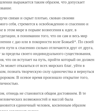
лении выражается таким образом, что допускает
ование.
дучи связан и скрыт плотью, скован своими
мого себя, стремится к освобождению и спасению и
е в этом мире в порыве вознесения к идее, в
итации, в понимании того, что он сам и весь мир
инении с дао или в покорности воле Божьей*. По своей
ти пути к спасению сильно отличаются друг от друга,
ит за пределы своего индивидуального существования,
ия, что он вступает на путь, пройти который он должен
н может отказаться от всех мирских благ, уйти в
ком, познать творческую силу одиночества и вернуться
пророком. В осевое время произошло открытие того,
 личностью.
ком, отнюдь не становится общим достоянием. В те
человеческих возможностей и массой была
тановится единичный человек, косвенным образом
елом совершает скачок.