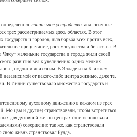
т определенное
социальное устройство,
аналогичные
ех трех рассматриваемых здесь областях. В этот
 государств и городов, шла борьба всех против всех,
ительное процветание, рост могущества и богатства. В
и Чжоу* маленькие государства и города жили своей
ского развития вел к увеличению одних мелких
ударств, подчинившихся им. В Элладе и на Ближнем
й независимой от какого-либо центра жизнью, даже те,
ии. В Индии существовало множество государств и
нтенсивному духовному движению в каждом из трех
, Мо-цзы и другие) странствовали, чтобы встретиться
орных для духовной жизни центрах (они основывали
адемиями) совершенно так же, как странствовали
 свою жизнь странствовал Будда.