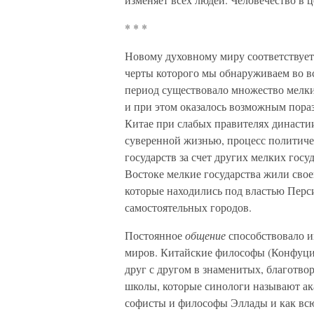
* * *
Новому духовному миру соответствуе
черты которого мы обнаруживаем во вс
период существовало множество мелких
и при этом оказалось возможным пораз
Китае при слабых правителях династи
суверенной жизнью, процесс политиче
государств за счет других мелких гос
Востоке мелкие государства жили свое
которые находились под властью Перс
самостоятельных городов.
Постоянное
общение
способствовало и
миров. Китайские философы (Конфуций
друг с другом в знаменитых, благотв
школы, которые синологи называют ак
софисты и философы Эллады и как всю