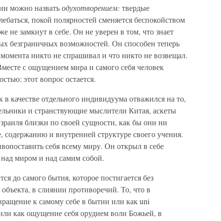
тии можно назвать
одухотворением:
твердые
ебаться, покой полярностей сменяется беспокойством
 не замкнут в себе. Он не уверен в том, что знает
вых безграничных возможностей. Он способен теперь
о момента никто не спрашивал и что никто не возвещал.
месте с ощущением мира и самого себя человек
стью: этот вопрос остается.
 в качестве отдельного индивидуума отважился на то,
шельники и странствующие мыслители Китая, аскеты
раиля близки по своей сущности, как бы они ни
е, содержанию и внутренней структуре своего учения.
вопоставить себя всему миру. Он открыл в себе
 над миром и над самим собой.
тся до самого бытия, которое постигается без
 объекта, в слиянии противоречий. То, что в
ращение к самому себе в бытии или как uni
 или как ощущение себя орудием воли Божьей, в