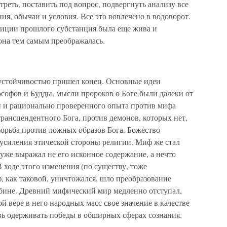
реть, поставить под вопрос, подвергнуть анализу все
ия, обычаи и условия. Все это вовлечено в водоворот.
адиции прошлого субстанция была еще жива и
 она тем самым преображалась.
устойчивостью пришел конец. Основные идеи
софов и Будды, мысли пророков о Боге были далеки от
и и рационально проверенного опыта против мифа
 трансцендентного Бога, против демонов, которых нет,
орьба против ложных образов Бога. Божество
усиления этической стороны религии. Миф же стал
 уже выражал не его исконное содержание, а нечто
В ходе этого изменения (по существу, тоже
ф, как таковой, уничтожался, шло преобразование
бине. Древний мифический мир медленно отступал,
ой вере в него народных масс свое значение в качестве
вь одерживать победы в обширных сферах сознания.