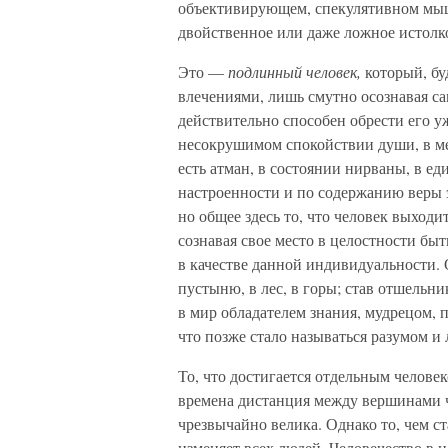
объективирующем, спекулятивном мыш
двойственное или даже ложное истолк
Это —
подлинный человек,
который, бу
влечениями, лишь смутно осознавая са
действительно способен обрести его уж
несокрушимом спокойствии души, в мед
есть атман, в состоянии нирваны, в ед
настроенности и по содержанию веры э
но общее здесь то, что человек выход
сознавая свое место в целостности быт
в качестве данной индивидуальности. О
пустыню, в лес, в горы; став отшельни
в мир обладателем знания, мудрецом, 
что позже стало называться разумом и
То, что достигается отдельным челове
времена дистанция между вершинами 
чрезвычайно велика. Однако то, чем с
изменяет всех людей. Человечество в ц