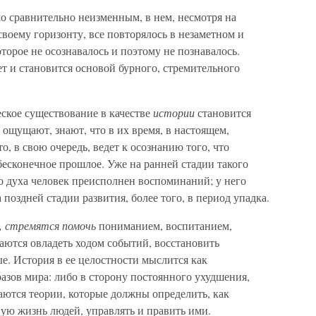
о сравнительно неизменным, в нем, несмотря на
воему горизонту, все повторялось в незаметном и
торое не осознавалось и поэтому не познавалось.
ет и становится основой бурного, стремительного
ское существование в качестве
истории
становится
ощущают, знают, что в их время, в настоящем,
о, в свою очередь, ведет к осознанию того, что
есконечное прошлое. Уже на ранней стадии такого
о духа человек преисполнен воспоминаний; у него
 поздней стадии развития, более того, в период упадка.
 стремятся помочь
пониманием, воспитанием,
аются овладеть ходом событий, восстановить
е. История в ее целостности мыслится как
азов мира: либо в сторону постоянного ухудшения,
аются теории, которые должны определить, как
ую жизнь людей, управлять и править ими.