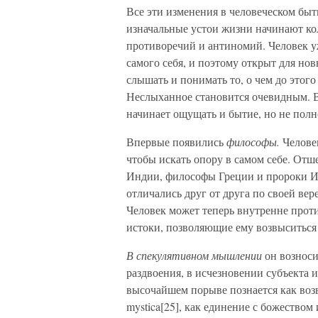
Все эти изменения в человеческом бы
изначальные устои жизни начинают кол
противоречий и антиномий. Человек уже
самого себя, и поэтому открыт для но
слышать и понимать то, о чем до этог
Неслыханное становится очевидным. В
начинает ощущать и бытие, но не полно
Впервые появились
философы.
Человек
чтобы искать опору в самом себе. От
Индии, философы Греции и пророки Из
отличались друг от друга по своей вер
Человек может теперь внутренне проти
истоки, позволяющие ему возвыситься
В спекулятивном мышлении
он возноси
раздвоения, в исчезновении субъекта и
высочайшем порыве познается как возв
mystica[25], как единение с божеством