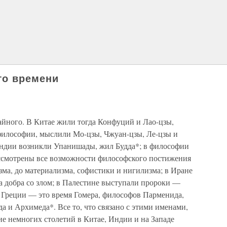
го времени
айного. В Китае жили тогда Конфуций и Лао-цзы,
философии, мыслили Мо-цзы, Чжуан-цзы, Ле-цзы и
Индии возникли Упанишады, жил Будда*; в философии
ссмотрены все возможности философского постижения
зма, до материализма, софистики и нигилизма; в Иране
ба добра со злом; в Палестине выступали пророки —
в Греции — это время Гомера, философов Парменида,
а и Архимеда*. Все то, что связано с этими именами,
е немногих столетий в Китае, Индии и на Западе