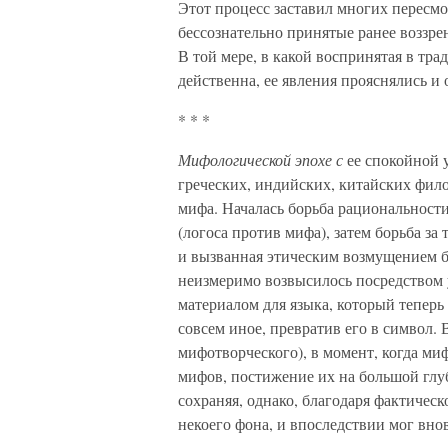
Этот процесс заставил многих пересмот
бессознательно принятые ранее воззрен
В той мере, в какой воспринятая в тр
действенна, ее явления прояснялись и
* * *
Мифологической эпохе с
ее спокойной 
греческих, индийских, китайских фило
мифа. Началась борьба рациональност
(логоса против мифа), затем борьба за
и вызванная этическим возмущением б
неизмеримо возвысилось посредством 
материалом для языка, который теперь
совсем иное, превратив его в символ. 
мифотворческого), в момент, когда ми
мифов, постижение их на большой глу
сохраняя, однако, благодаря фактическ
некоего фона, и впоследствии мог вно