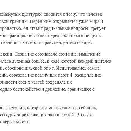
помянутых культурах, сводится к тому, что человек
и свои границы. Перед ним открывается ужас мира и
пропастью, он ставит радикальные вопросы, требует
вои границы, он ставит перед собой высшие цели,
сознания и в ясности трансцендентного мира.
лексии. Сознание осознавало сознание, мышление
лась духовная борьба, в ходе которой каждый пытался
еи, обоснования, свой опыт. Испытывались самые
ии, образование различных партий, расщепление
ечивости своих частей сохраняла их
родило беспокойство и движение, граничащее с
ые категории, которыми мы мыслим по сей день,
сегодня определяющих жизнь людей. Во всех
иверсальности.