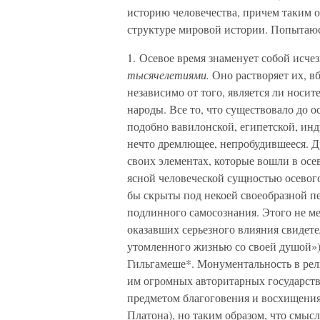
историю человечества, причем таким о
структуре мировой истории. Попытаюс
1. Осевое время знаменует собой исче
тысячелетиями.
Оно растворяет их, вб
независимо от того, является ли носи
народы. Все то, что существовало до 
подобно вавилонской, египетской, инд
нечто дремлющее, непробудившееся. Д
своих элементах, которые вошли в осе
ясной человеческой сущностью осевог
бы скрыты под некоей своеобразной пе
подлинного самосознания. Этого не ме
оказавших серьезного влияния свидете
утомленного жизнью со своей душой»)*
Гильгамеше*. Монументальность в рел
им огромных авторитарных государств
предметом благоговения и восхищения
Платона), но таким образом, что смыс