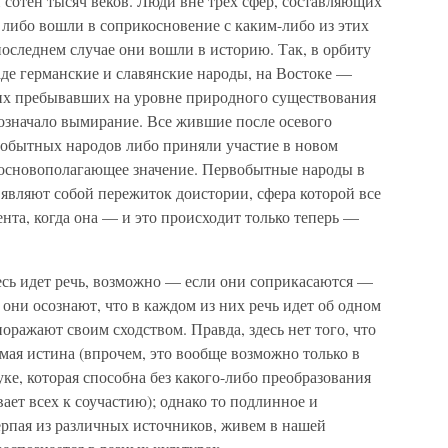
 сотен тысяч веков. Люди вне трех сфер, составляющих
, либо вошли в соприкосновение с каким-либо из этих
последнем случае они вошли в историю. Так, в орбиту
де германские и славянские народы, на Востоке —
их пребывавших на уровне природного существования
 означало вымирание. Все жившие после осевого
вобытных народов либо приняли участие в новом
сновополагающее значение. Первобытные народы в
, являют собой пережиток доистории, сфера которой все
ента, когда она — и это происходит только теперь —
есь идет речь, возможно — если они соприкасаются —
 они осознают, что в каждом из них речь идет об одном
оражают своим сходством. Правда, здесь нет того, что
ая истина (впрочем, это вообще возможно только в
ке, которая способна без какого-либо преобразования
ает всех к соучастию); однако то подлинное и
ерпая из различных источников, живем в нашей