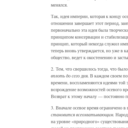
менялся.
Так, идея империи, которая к концу ос
отношении завершает этот период, заи
первоначально эта идея была творческ
принципом консервации и стабилизаци
принцип, который некогда служил имп
теперь вновь утверждается, но уже в к
общество, ведет к окостенению и заст
2. Тем, что свершилось тогда, что был
вплоть до сего
дня. В каждом своем по
времени, воспламеняются идеями той э
возрождение возможностей осевого вр
Возврат к этому началу — постоянно п
3. Вначале осевое время ограничено 
становится всеохватывающим.
Народы
на уровне «природного» существовани