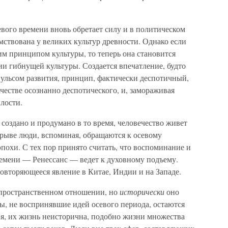
евого времени вновь обретает силу и в политическом
мствована у великих культур древности. Однако если
им принципом культуры, то теперь она становится
и гибнущей культуры. Создается впечатление, будто
ульсом развития, принцип, фактически деспотичный,
ачестве осознанно деспотического, и, замораживая
ылости.
о создано и продумано в то время, человечество живет
рыве люди, вспоминая, обращаются к осевому
похи. С тех пор принято считать, что воспоминание и
емени — Ренессанс — ведет к духовному подъему.
овторяющееся явление в Китае, Индии и на Западе.
в пространственном отношении, но
исторически
оно
, не воспринявшие идей осевого периода, остаются
я, их жизнь неисторична, подобно жизни множества