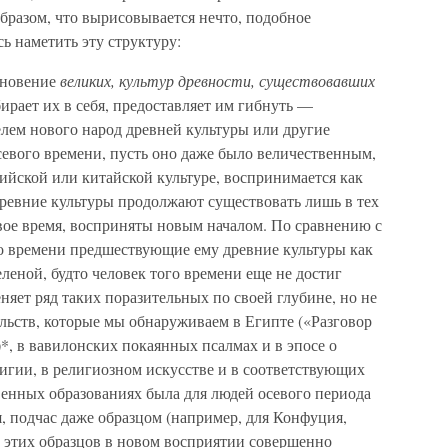
бразом, что вырисовывается нечто, подобное
ь наметить эту структуру:
зновение
великих, культур древности, существовавших
ирает их в себя, предоставляет им гибнуть —
телем нового народ древней культуры или другие
осевого времени, пусть оно даже было величественным,
ийской или китайской культуре, воспринимается как
ревние культуры продолжают существовать лишь в тех
вое время, восприняты новым началом. По сравнению с
о времени предшествующие ему древние культуры как
леной, будто человек того времени еще не достиг
няет ряд таких поразительных по своей глубине, но не
льств, которые мы обнаруживаем в Египте («Разговор
, в вавилонских покаянных псалмах и в эпосе о
игии, в религиозном искусстве и в соответствующих
енных образованиях была для людей осевого периода
, подчас даже образцом (например, для Конфуция,
л этих образцов в новом восприятии совершенно