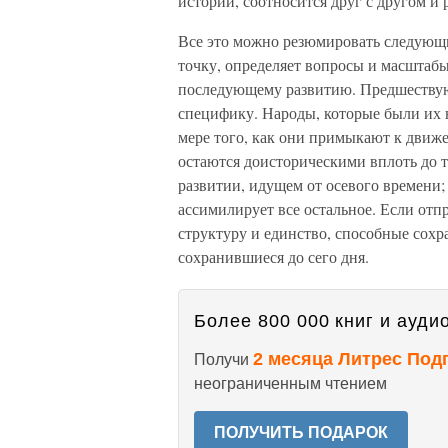
истории, соотносится друг с другом и 
Все это можно резюмировать следующи
точку, определяет вопросы и масштаб
последующему развитию. Предшествую
специфику. Народы, которые были их 
мере того, как они примыкают к движ
остаются доисторическими вплоть до т
развитии, идущем от осевого времени;
ассимилирует все остальное. Если отпр
структуру и единство, способные сохра
сохранившиеся до сего дня.
Более 800 000 книг и аудио
2 месяца Литрес Под
Получи
неограниченным чтением
ПОЛУЧИТЬ ПОДАРОК