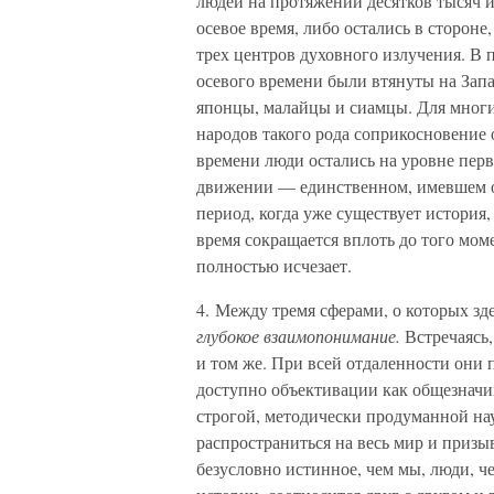
людей на протяжении десятков тысяч и
осевое время, либо остались в стороне
трех центров духовного излучения. В 
осевого времени были втянуты на Запа
японцы, малайцы и сиамцы. Для мног
народов такого рода соприкосновение
времени люди остались на уровне пер
движении — единственном, имевшем о
период, когда уже существует история
время сокращается вплоть до того мом
полностью исчезает.
4. Между тремя сферами, о которых зд
глубокое взаимопонимание.
Встречаясь,
и том же. При всей отдаленности они п
доступно объективации как общезначим
строгой, методически продуманной нау
распространиться на весь мир и призыв
безусловно истинное, чем мы, люди, ч