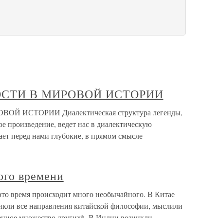
ОСТИ В МИРОВОЙ ИСТОРИИ
 ИСТОРИИ Диалектическая структура легенды,
е произведение, ведет нас в диалектическую
ает перед нами глубокие, в прямом смысле
ого времени
это время происходит много необычайного. В Китае
икли все направления китайской философии, мыслили
енное множество других*. В Индии возникли