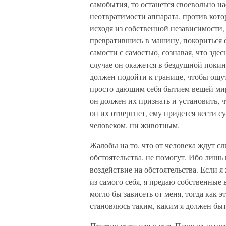
самобытия, то останется своевольно 
неотвратимости аппарата, против кото
исходя из собственной независимости,
превратившись в машину, покориться 
самости с самостью, сознавая, что зде
случае он окажется в бездушной поки
должен подойти к границе, чтобы ощу
просто дающим себя бытием вещей мира
он должен их признать и установить, ч
он их отвергнет, ему придется вести с
человеком, ни животным.
Жалобы на то, что от человека ждут 
обстоятельства, не помогут. Ибо лишь
воздействие на обстоятельства. Если я
из самого себя, я предаю собственные 
могло бы зависеть от меня, тогда как э
становлюсь таким, каким я должен быт
Против мира или в мир
. Первым актом