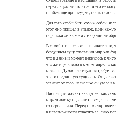
перед лицом ничто, спасти его не могу
прибежище при неудаче, но их недоста
Для того чтобы быть самим собой, чел
этот мир пришел в упадок, идеи кажутс
пор, пока он в своем созидании не об
В самобытии человека начинается то, ч
бездушном существовании мир как будт
что в данный момент вернулось к чист
что же еще осталось в этом мире, то ка
можешь. Духовная ситуация требует се
за его подлинную сущность. Он должен
зависит от того, насколько он уверен 
Настоящий момент выступает как самое
мир, человеку надлежит, исходя из им
из первоначала. Перед ним открываетс
в невозможности ухватить ее, либо по