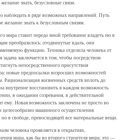
 желание знать, безусловные связи.
о наблюдать в ряде возможных направлений. Путь
ое желание знать к безусловным связям.
го мира ставит передо мной требование владеть ею в
щам преобразилось; отодвинутые вдаль, они
заменяемую функцию. Техника отделила человека от
 задача заключается в том, чтобы посредством
стигнуть непосредственного присутствия
ира; новые предпосылки возросших возможностей
. Рационализация жизненных средств вплоть до
на внутренне восстановить в каждом возможность
ении, в ожидании созревания, в действительной
т ему. Новая возможность заключена не просто во
и целесообразно машинного осуществления
 но в свободе, превосходящей все материальные вещи.
иазм человека проявляется в открытиях,
ения мира, как бы во второго строителя мира; это —