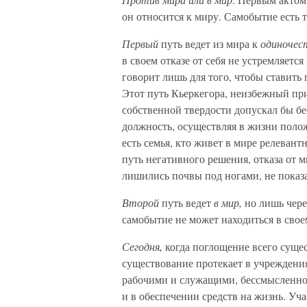
он относится к миру. Самобытие есть т
Первый
путь ведет из мира к
одиночес
в своем отказе от себя не устремляетс
говорит лишь для того, чтобы ставить
Этот путь Кьеркегора, неизбежный при
собственной твердости допускал бы бе
должность, осуществляя в жизни полож
есть семья, кто живет в мире релевант
путь негативного решения, отказа от м
лишились почвы под ногами, не показа
Второй
путь ведет
в мир,
но лишь чере
самобытие не может находиться в сво
Сегодня,
когда поглощение всего сущес
существование протекает в учреждени
рабочими и служащими, бессмысленно с
и в обеспечении средств на жизнь. Уч