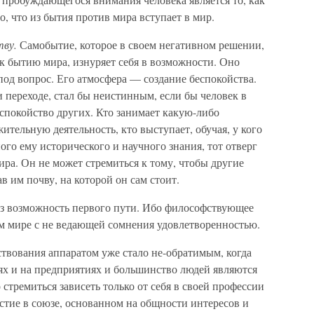
о, что из бытия против мира вступает в мир.
тву.
Самобытие, которое в своем негативном решении,
я к бытию мира, изнуряет себя в возможности. Оно
 под вопрос. Его атмосфера — создание беспокойства.
 переходе, стал бы неистинным, если бы человек в
спокойство других. Кто занимает какую-либо
ительную деятельность, кто выступает, обучая, у кого
ного ему исторического и научного знания, тот отверг
ира. Он не может стремиться к тому, чтобы другие
в им почву, на которой он сам стоит.
з возможность первого пути. Ибо философствующее
ем мире с не ведающей сомнения удовлетворенностью.
твования аппаратом уже стало не-обратимым, когда
ях и на предприятиях и большинство людей являются
тремиться зависеть только от себя в своей профессии
астие в союзе, основанном на общности интересов и