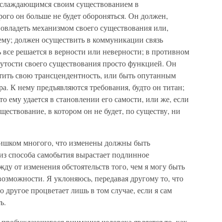
наслаждающимся своим существованием в
рого он больше не будет обороняться. Он должен,
 овладеть механизмом своего существования или,
ему; должен осуществить в коммуникации связь
сь все решается в верности или неверности; в противном
нутости своего существования просто функцией. Он
тить свою трансцендентность, или быть опутанным
. К нему предъявляются требования, будто он титан;
то ему удается в становлении его самости, или же, если
уществование, в котором он не будет, по существу, ни
слишком многого, что изменены должны быть
 из способа самобытия вырастает подлинное
 жду от изменения обстоятельств того, чем я могу быть
возможности. Я уклоняюсь, передавая другому то, что
то другое процветает лишь в том случае, если я сам
ь.
 пробуждающегося внимания человека является то, как