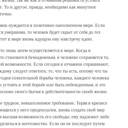
т. То и другое, правда, необходимо как минутное
точно.
овек нуждается в позитивно наполненном мире. Если
я умершими, то человек будет скрыт от себя до тех
ретет в мире вновь идущую ему навстречу идею.
то лишь затем осуществляется в мире. Когда в
о становится безнадежным, в человеке сохраняется то,
ой возможности. Если сегодня в отчаянии спрашивают,
ждому следует ответить: то, что ты есть, потому что ты
годня сознательной борьбы человека, каждого человека
 устоять в этой борьбе или быть побежденным, и это
в основе своего бытия в действительности своей жизни.
 трудное, невыполнимое требование. Теряя в кризисе
еющихся у него предпосылок, вновь создать свой мир
я высшая возможность его свободы; ему надлежит либо
грузиться в ничтожество. Если он не последует путем