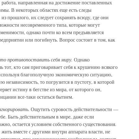
работа, направленная на достижение поставленных
тимы. В некоторых областях еще есть следы
из прошлого, их следует сохранять всюду, где они
ожности несовременного типа, которые могут
аменимости, однако почти ко всем предъявляется
редприятии или погибнуть. Вопрос состоит в том, как
то противопоставить себя миру.
Однако
ь тот, кто сам приговаривает себя к крушению всякого
 используя благополучную экономическую ситуацию,
ю независимость, то погрузится в пустоту, в которой
теряет истину в бегстве из мира, от которого он,
рицании все-таки остаться бытием.
игнорировать.
Ощутить суровость действительности —
ебе. Быть действительным в мире, даже если
жно, остается условием собственного существования.
 жить вместе с другими внутри аппарата власти, не
редприятия, при ограниченности необходимым, состоит