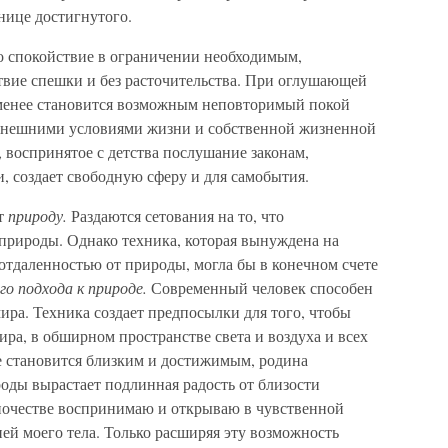
анице достигнутого.
о спокойствие в ограничении необходимым,
твие спешки и без расточительства. При оглушающей
 менее становится возможным неповторимый покой
внешними условиями жизни и собственной жизненной
, воспринятое с детства послушание законам,
 создает свободную сферу и для самобытия.
ет
природу.
Раздаются сетования на то, что
 природы. Однако техника, которая вынуждена на
 отдаленностью от природы, могла бы в конечном счете
о подхода к природе.
Современный человек способен
ира. Техника создает предпосылки для того, чтобы
ира, в обширном пространстве света и воздуха и всех
се становится близким и достижимым, родина
роды вырастает подлинная радость от близости
ночестве воспринимаю и открываю в чувственной
ней моего тела. Только расширяя эту возможность