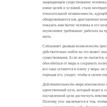
защищающем существование человека, 
извне целей и условий, стали неотвра
относительной независимости, идущей 
обнаруживаются как драгоценные возм
показать нам бытие человека в его нез
неумолимое требование: работать на п
жить.
Соблазняет двоякая
возможность прос
действительно пойти на это может лиш
существования. Если же он пытается,
обособиться от мира и сохранить полну
все-таки останется в плену у мира; он 
порицая его, уходит, чтобы в своем от
Действительность
мира
невозможно 
единственный путь, который ведет к с
поставленной цели достигнуть невозмо
Поэтому этос заключается в том, чтобы
давая ему поглотить себя. Значение п