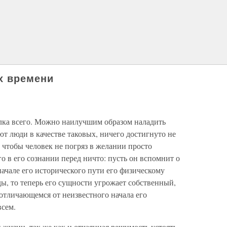
х времени
лка всего. Можно наилучшим образом наладить
ют люди в качестве таковых, ничего достигнуто не
 чтобы человек не погряз в желании просто
о в его сознании перед ничто: пусть он вспомнит о
начале его исторического пути его физическому
, то теперь его сущности угрожает собственный,
отличающемся от неизвестного начала его
всем.
 жизни, так же как и отчаянная решимость устоять