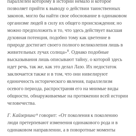
параллелей которому в истории немало и которое
позволяет прийти к выводу о действии таинственных
законов, могло бы найти свое обоснование в одинаковом
организме людей в силу их общего происхождения; но
можно предположить и то, что здесь действует высшая
духовная потенция, подобно тому как цветение в
природе достигает своего полного великолепия лишь в
8
живительных лучах солнца»
. Однако подобные
высказывания лишь описывают тайну, о которой здесь
идет речь, так же, как это делал Лазо. Их недостаток
заключается также и в том, что они нивелируют
единичность исторического явления, параллелизм
осевого периода, распространяя его на мнимые виды
общности, обнаруживаемые на протяжении всей истории
человечества.
Г. Кайзерлинг*
говорит: «От поколения к поколению
люди претерпевают изменения одинакового рода и в
одинаковом направлении, а в поворотные моменты