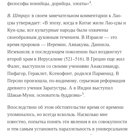
4
философы ионийцы, дорийцы, элеаты»
.
В. Штраус
в своем замечательном комментарии к Лао-
цзы утверждает: «В эпоху, когда в Китае жили Лао-цзы и
Кун-цзы, все культурные народы были охвачены
своеобразным духовным течением. В Израиле — это
время пророков — Иеремии, Аввакума, Даниила,
Иезекииля; в последующем поколении был воздвигнут
второй храм в Иерусалиме (521–516). В Греции еще жил
Фалес, выступили со своими учениями Анаксимандр,
Пифагор, Гераклит, Ксенофонт, родился Парменид. В
Персии произошла, по-видимому, серьезная реформация
древнего учения Заратустры. А в Индии выступил
5
Шакья-Муни, основатель буддизма»
.
Впоследствии об этом обстоятельстве время от времени
упоминалось, но всегда вскользь. Насколько мне
известно, попытка понять эти явления в их совокупности
и тем самым установить параллельность в универсальном