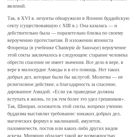
явлений.
Так, в XVI в. иезуиты обнаружили в Японии буддийскую
секту (существовавшую с XIII в.). Она казалась — и
действительно была — поразительно близка по своему
вероучению протестантам. В изложении япониста
Флоренца (в учебнике Chantepie de Saussaye) вероучение
этой секты заключалось в следующем: старание человека
обрести спасение не имеет значения. Все дело в вере, в
вере в милосердие Амиды и в его помощь. Нет таких
добрых дел, которые были бы заслугой. Молитва — не
религиозное действие, а благодарность за спасение,
дарованное Амидой. «Если уж праведные должны
вступать в жизнь, то уж тем более это удел грешников».
Так, Шинран, основатель этой секты, вопреки учению
буддизма выставлял требование: никаких добрых дел,
магических формул и заклинаний, амулетов,
паломничеств, постов или каких-либо других видов
аскезы. Мирянин обладает такой же возможностью