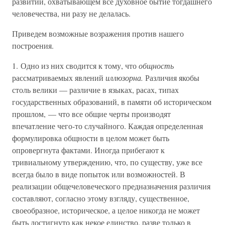
развитии, охватывающем все духовное бытие тогдашнего
человечества, ни разу не делалась.
Приведем возможные возражения против нашего
построения.
1. Одно из них сводится к тому, что
общность
рассматриваемых явлений
иллюзорна.
Различия якобы
столь велики — различие в языках, расах, типах
государственных образований, в памяти об историческом
прошлом, — что все общие черты производят
впечатление чего-то случайного. Каждая определенная
формулировка общности в целом может быть
опровергнута фактами. Иногда прибегают к
тривиальному утверждению, что, по существу, уже все
всегда было в виде попыток или возможностей. В
реализации общечеловеческого предназначения различия
составляют, согласно этому взгляду, существенное,
своеобразное, историческое, а целое никогда не может
быть достигнуто как некое единство, разве только в