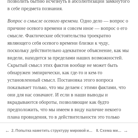
позволить бытию исчезнуть в абсолютизации замкнутого
в себе предмета познания.
Вопрос о смысле осевого времени.
Одно дело — вопрос о
причине осевого времени и совсем иное — вопрос о его
смысле. Фактические обстоятельства троекратно
являющего себя осевого времени близки к чуду,
поскольку действительно адекватное объяснение, как мы
видели, находится за пределами наших возможностей.
Скрытый смысл этих фактов вообще не может быть
обнаружен эмпирически, как где-то и кем-то
установленный смысл. Постановка этого вопроса
показывает только, что мы делаем с этими фактами, что
они для нас означают. И если в наши выводы и
вкрадываются обороты, позволяющие как будто
предположить, что мы имеем в виду наличие некоего
плана провидения, то в действительности это только
символы.
←
→
2. Попытка наметить структуру мировой истории, отправляясь от осевого времени
II. Схема мировой истории
а) Видеть фактические данные осевого времени, обрести