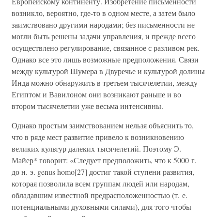
Европейскому континенту. Изобретение письменности
возникло, вероятно, где-то в одном месте, а затем было
заимствовано другими народами; без письменности не
могли быть решены задачи управления, и прежде всего
осуществлено регулирование, связанное с разливом рек.
Однако все это лишь возможные предположения. Связи
между культурой Шумера в Двуречье и культурой долины
Инда можно обнаружить в третьем тысячелетии, между
Египтом и Вавилоном они возникают раньше и во
втором тысячелетии уже весьма интенсивны.
Однако простым заимствованием нельзя объяснить то,
что в ряде мест развитие привело к возникновению
великих культур далеких тысячелетий. Поэтому Э.
Майер* говорит: «Следует предположить, что к 5000 г.
до н. э. genus homo[27] достиг такой ступени развития,
которая позволила всем группам людей или народам,
обладавшим известной предрасположенностью (т. е.
потенциальными духовными силами), для того чтобы