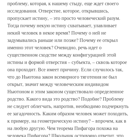
проблему, которая, к нашему стыду, еще ждет своего
исследования. Отверстие, которое, открывшись,
пропускает истину, – это просто человеческий разум.
Тогда почему некую истину схватывает, улавливает
некий человек в некое время? Почему о ней не
задумывались раньше или позже? Почему ее открыл
именно этот человек? Очевидно, речь идет о
существенном сходстве между конфигурацией этой
истины и формой отверстия – субъекта, – сквозь которое
она проходит. Все имеет причину. Если случилось так,
что до Ньютона закон всемирного тяготения не был
открыт, значит между человеческим индивидом
Ньютоном и этим законом существовало определенное
родство. Какого вида это родство? Подобие? Проблему
не следует облегчать, напротив, необходимо подчеркнуть
ее загадочность. Каким образом человек может походить,
к примеру, на геометрическую истину? – впрочем, как в
на любую другую. Чем теорема Пифагора похожа на
человека Пифагора? Школьник остроумно ответит, что