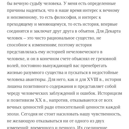
бы вечную судьбу человека. У меня есть определенные
причины надеяться, что в наше время интерес к вечному
и неизменному, то есть философия, и интерес к
преходящему и меняющемуся, то есть история, впервые
соединятся и заключат друг друга в объятия. Для Декарта
человек – это чисто рациональное существо, не
способное к изменениям; поэтому история
представлялась ему историей нечеловеческого в
человеке, и он в конечном счете объяснял ее греховной
волей, постоянно вынуждающей вас пренебрегать
жизнью разумного существа и пускаться в недостойные
человека авантюры. Для него, как и для XVIII в., история
лишена позитивного содержания и представляет собой
череду человеческих заблуждений и ошибок. Историцизм
и позитивизм XX в., напротив, отказываются от всех
вечных ценностей ради относительной ценности каждой
эпохи. Сегодня не стоит насиловать нашу чувственность,
не желающую отказываться ни от одного из двух
измерений: временного и печного. Их соединение