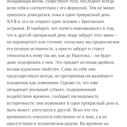
обладающая весом, существуют тела; последние всегда
вели себя в соответствии с его формулой. Тем не менее
пришлось дожидаться, пока в один прекрасный день
XVII в. его не откроет один человек с Британских
островов. И наоборот, нет ничего невозможного в том,
что в другой прекрасный день люди забудут этот закон –
не опровергнут или уточнят, поскольку мы предполагаем
его полную истинность, а просто забудут и станут
относиться к нему так же, как до Ньютона, – не будут
даже подозревать о нем. Это придает истинам двойное,
весьма курьезное свойство. Сами по себе они
предсуществуют всегда, не претерпевая ни малейшего
искажения иди изменения. Однако то, что ими
овладевает реальный субъект, подверженный
воздействию времени, сообщает им видимость
историчности: они возникают в один прекрасный день и,
быть может, улетучатся в другой. Ясно что эта
временность относится собственно не к ним, а к их
присутствию в человеческом разуме. Во времени на