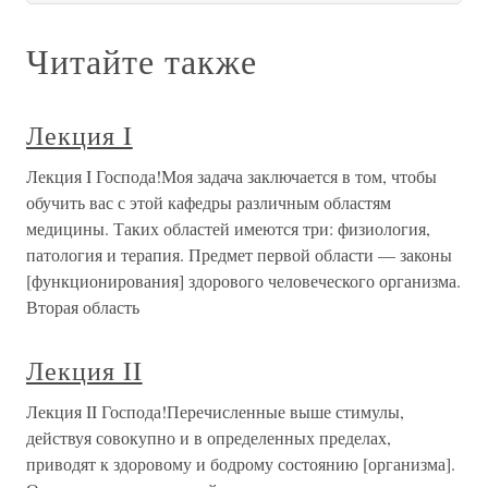
философия? – Точность науки и философское знание.В
прошлый раз мы едва шагнули на порог того, что я
намеревался изложить в ходе лекции. Я хотел назвать
непосредственные,
Лекция V
Лекция V Необходимость философии. Присутствие и
соприсутствие. – Основная сущность. – Автономия и
пантономия. – Защита теолога перед мистиком.Определяя
проблему философии, мы обнаруживаем, что эта самая
радикальная, архипроблематичная проблема из всех
возможных. С
Лекция 15
Лекция 15 Мы уже прорыли много подходов и путей, но
еще не подступили к самым сложным пунктам темы, и,
наверное, сам предмет таков, что нужно внимательно