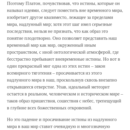
Поэтому Платон, почувствовав, что истины, которые он
называл идеями, следует поместить вне временного мира,
изобретает другое квазиместо, лежащее за пределами
мира, надлунный мир; хотя этот шаг имел серьезные
последствия, нельзя не признать, что как образ это
понятие плодотворно. Оно позволяет представить наш
временный мир как мир, окруженный иным
пространством, с иной онтологической атмосферой, где
бесстрастно пребывают вневременные истины. Но вот в
один прекрасный миг одна из этих истин – закон
всемирного тяготения – просачивается из этого
надлунного мира в наш, проскользнув сквозь внезапно
открывшееся отверстие. Упав, идеальный метеорит
остается в реальном, человеческом и историческом мире –
таков образ пришествия, сошествия с небес, трепещущий
в глубине всех божественных откровений.
Но это падение и просачивание истины из надлунного
мира в ваш мир ставит очевидную и многозначную