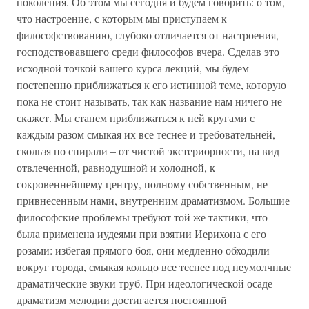
поколения. Об этом мы сегодня и будем говорить: о том,
что настроение, с которым мы приступаем к
философствованию, глубоко отличается от настроения,
господствовавшего среди философов вчера. Сделав это
исходной точкой вашего курса лекций, мы будем
постепенно приближаться к его истинной теме, которую
пока не стоит называть, так как название нам ничего не
скажет. Мы станем приближаться к ней кругами с
каждым разом смыкая их все теснее и требовательней,
скользя по спирали – от чистой экстериорности, на вид
отвлеченной, равнодушной и холодной, к
сокровеннейшему центру, полному собственным, не
привнесенным нами, внутренним драматизмом. Большие
философские проблемы требуют той же тактики, что
была применена иудеями при взятии Иерихона с его
розами: избегая прямого боя, они медленно обходили
вокруг города, смыкая кольцо все теснее под неумолчные
драматические звуки труб. При идеологической осаде
драматизм мелодии достигается постоянной