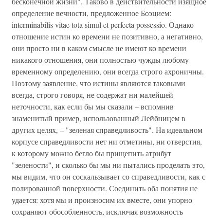
бесконечной жизни". Таково в действительности изящное
определение вечности, предложенное Боэцием:
interminabilis vitae tota simul et perfecta possessio. Однако
отношение истин ко времени не позитивно, а негативно,
они просто ни в каком смысле не имеют ко времени
никакого отношения, они полностью чужды любому
временному определению, они всегда строго ахроничны.
Поэтому заявление, что истины являются таковыми
всегда, строго говоря, не содержат ни малейшей
неточности, как если бы мы сказали – вспомнив
знаменитый пример, использованный Лейбницем в
других целях, – "зеленая справедливость". На идеальном
корпусе справедливости нет ни отметины, ни отверстия,
к которому можно бегло бы прищепить атрибут
"зелености", и сколько бы мы ни пытались проделать это,
мы видим, что он соскальзывает со справедливости, как с
полированной поверхности. Соединить оба понятия не
удается: хотя мы и произносим их вместе, они упорно
сохраняют обособленность, исключая возможность