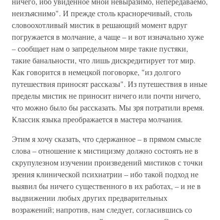
ничего, ибо увиденное мной невыразимо, непередаваемо,
неизъяснимо". И прежде столь красноречивый, столь
словоохотливый мистик в решающий момент вдруг
погружается в молчание, а чаще – и вот изначально хуже
– сообщает нам о запредельном мире такие пустяки,
такие банальности, что лишь дискредитирует тот мир.
Как говорится в немецкой поговорке, "из долгого
путешествия приносят рассказы". Из путешествия в иные
пределы мистик не приносит ничего или почти ничего,
что можно было бы рассказать. Мы зря потратили время.
Классик языка преображается в мастера молчания.
Этим я хочу сказать, что сдержанное – в прямом смысле
слова – отношение к мистицизму должно состоять не в
скрупулезном изучении произведений мистиков с точки
зрения клинической психиатрии – ибо такой подход не
выявил бы ничего существенного в их работах, – и не в
выдвижении любых других предварительных
возражений; напротив, нам следует, согласившись со