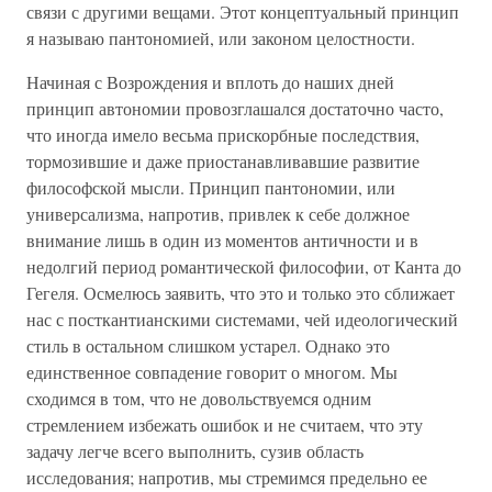
связи с другими вещами. Этот концептуальный принцип
я называю пантономией, или законом целостности.
Начиная с Возрождения и вплоть до наших дней
принцип автономии провозглашался достаточно часто,
что иногда имело весьма прискорбные последствия,
тормозившие и даже приостанавливавшие развитие
философской мысли. Принцип пантономии, или
универсализма, напротив, привлек к себе должное
внимание лишь в один из моментов античности и в
недолгий период романтической философии, от Канта до
Гегеля. Осмелюсь заявить, что это и только это сближает
нас с посткантианскими системами, чей идеологический
стиль в остальном слишком устарел. Однако это
единственное совпадение говорит о многом. Мы
сходимся в том, что не довольствуемся одним
стремлением избежать ошибок и не считаем, что эту
задачу легче всего выполнить, сузив область
исследования; напротив, мы стремимся предельно ее