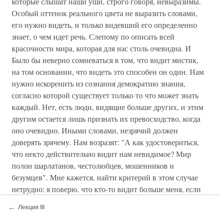
которые слышат наши уши, строго говоря, невыразимы.
Особый оттенок реального цвета не выразить словами,
его нужно видеть, и только видевший его определенно
знает, о чем идет речь. Слепому по описать всей
красочности мира, которая для нас столь очевидна. И
Было бы неверно сомневаться в том, что видит мистик,
на том основании, что видеть это способен он один. Нам
нужно искоренить из сознания демократию знания,
согласно которой существует только то что может знать
каждый. Нет, есть люди, видящие больше других, и этим
другим остается лишь признать их превосходство, когда
оно очевидно. Иными словами, незрячий должен
доверять зрячему. Нам возразят: "А как удостовериться,
что некто действительно видит нам невидимое? Мир
полон шарлатанов, честолюбцев, мошенников и
безумцев". Мне кажется, найти критерий в этом случае
нетрудно: я поверю, что кто-то видит больше меня, если
благодаря недоступному мне высшему видению он
←
Лекция III
получает заметное превосходство. Я сужу по результатам.