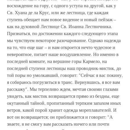
восхождение на гору, с одного уступа на другой, как у
Св. Хуана де ла Крус, или же лестница, где каждая
ступень обещает нам новое видение и новый пейзаж –
как на духовной Лествице Св. Иоанна Лествичника.
Признаться, по достижении каждого следующего этапа
мы чувствуем некоторое разочарование. Однако надежда
на то, что еще шаг – и нам откроется нечто чудесное и
невероятное, питает наше воодушевление. Но именно в
последней комнате, на вершине горы Кармело, на
последней ступени лестницы наш проводник-мистик, до
той поры но умолкавший, говорит: "Сейчас я вас покину,
я собираюсь погрузиться в транс. Вернувшись, я все вам
расскажу". Мы терпеливо ждем, мечтая своими глазами
увидеть, как мистик возвращается прямо из бездны, еще
окутанный тайной, пропитанный терпким запахом иных
ветров, какой порой хранит одежда мореплавателей. И
вот он возвращается; он приближается и говорит: "А
знаете, я не смогу вам рассказать ничего или почти