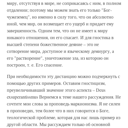
миру, отсутствуя в мире, не соприкасаясь с ним, в полном
отдалении; поэтому мы можем знать его только "Бог-
чужеземец", но именно в силу того, что он абсолютно
иной, чем мир, он возмещает его ущерб и придает ему
завершенность. Одним тем, что он не имеет к миру
никакого отношения, он его спасает. И для гностика в
высшей степени божественное деяние – это не
сотворение мира, доступное и языческому демиургу, а
его "растворение", уничтожение зла, из которою он
построен, т. е. Его спасение.
При необходимости эту дистанцию можно подчеркнуть с
помощью других примеров. Оставим гностицизм,
преувеличивавший значение этого аспекта – Deus
exsuperantissmus Вернемся к теме нашего рассуждения. Не
сочтите мои слова за проповедь маркионизма. Я не силен
в проповедях, тем более что в них говорится о Боге,
теологической проблеме, которая для нас лишь пример из
другой области. Мы рассуждаем только об основной