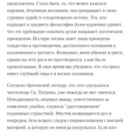
представлена. Стало быть, то, что может казаться
пороком, безумным желанием, она превращает в свою
суровую судьбу и плодотворную истину. Тех, кто
подходит к предмету философии более вдумчиво удивит,
что это требование охватить целое называют логическим
принципом. Исстари логика знает лишь принципы
тождества и противоречия, достаточного основания и
исключенного третьего. Возможно, меня обвинят в ереси,
однако на этот раз я не проговорился, а как бы ее
провозглашаю. В свое время мы убедимся, что эта ересь
имеет глубокий смысл и веские основания.
Согласно бретонской легенде, тот, кто спускался в
чистилище Св. Патрика, уже никогда не мог смеяться.
Неподвижность лицевых мышц, ответственных за
появление улыбки, служила "удостоверением"
подземных странствий. Мистик возвращается цел и
невредим, безо всяких следов соприкосновения с высшей
материей, в которую он некогда погружался. Если кто-