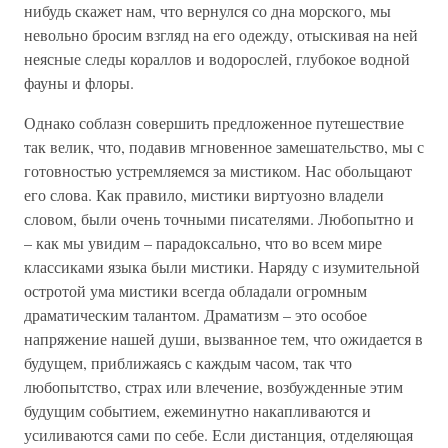
нибудь скажет нам, что вернулся со дна морского, мы
невольно бросим взгляд на его одежду, отыскивая на ней
неясные следы кораллов и водорослей, глубокое водной
фауны и флоры.
Однако соблазн совершить предложенное путешествие
так велик, что, подавив мгновенное замешательство, мы с
готовностью устремляемся за мистиком. Нас обольщают
его слова. Как правило, мистики виртуозно владели
словом, были очень точными писателями. Любопытно и
– как мы увидим – парадоксально, что во всем мире
классиками языка были мистики. Наряду с изумительной
остротой ума мистики всегда обладали огромным
драматическим талантом. Драматизм – это особое
напряжение нашей души, вызванное тем, что ожидается в
будущем, приближаясь с каждым часом, так что
любопытство, страх или влечение, возбужденные этим
будущим событием, ежеминутно накапливаются и
усиливаются сами по себе. Если дистанция, отделяющая