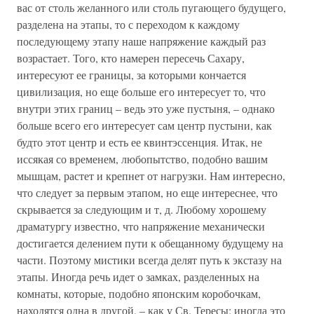
вас от столь желанного или столь пугающего будущего,
разделена на этапы, то с переходом к каждому
последующему этапу наше напряжение каждый раз
возрастает. Того, кто намерен пересечь Сахару,
интересуют ее границы, за которыми кончается
цивилизация, но еще больше его интересует то, что
внутри этих границ – ведь это уже пустыня, – однако
больше всего его интересует сам центр пустыни, как
будто этот центр и есть ее квинтэссенция. Итак, не
иссякая со временем, любопытство, подобно вашим
мышцам, растет и крепнет от нагрузки. Нам интересно,
что следует за первым этапом, но еще интереснее, что
скрывается за следующим и т, д. Любому хорошему
драматургу известно, что напряжение механически
достигается делением пути к обещанному будущему на
части. Поэтому мистики всегда делят путь к экстазу на
этапы. Иногда речь идет о замках, разделенных на
комнаты, которые, подобно японским коробочкам,
находятся одна в другой, – как у Св. Тересы; иногда это