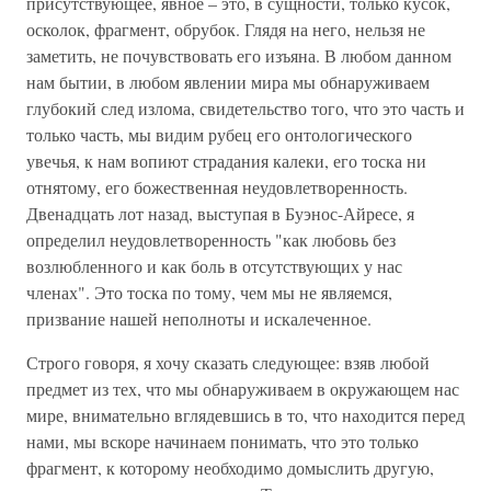
присутствующее, явное – это, в сущности, только кусок,
осколок, фрагмент, обрубок. Глядя на него, нельзя не
заметить, не почувствовать его изъяна. В любом данном
нам бытии, в любом явлении мира мы обнаруживаем
глубокий след излома, свидетельство того, что это часть и
только часть, мы видим рубец его онтологического
увечья, к нам вопиют страдания калеки, его тоска ни
отнятому, его божественная неудовлетворенность.
Двенадцать лот назад, выступая в Буэнос-Айресе, я
определил неудовлетворенность "как любовь без
возлюбленного и как боль в отсутствующих у нас
членах". Это тоска по тому, чем мы не являемся,
призвание нашей неполноты и искалеченное.
Строго говоря, я хочу сказать следующее: взяв любой
предмет из тех, что мы обнаруживаем в окружающем нас
мире, внимательно вглядевшись в то, что находится перед
нами, мы вскоре начинаем понимать, что это только
фрагмент, к которому необходимо домыслить другую,