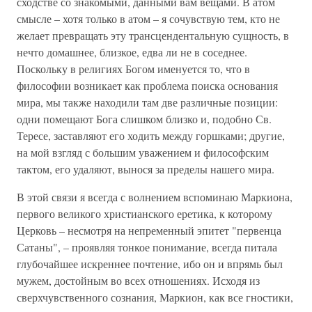
сходстве со знакомыми, данными вам вещами. В атом
смысле – хотя только в атом – я сочувствую тем, кто не
желает превращать эту трансцендентальную сущность, в
нечто домашнее, близкое, едва ли не в соседнее.
Поскольку в религиях Богом именуется то, что в
философии возникает как проблема поиска основания
мира, мы также находили там две различные позиции:
одни помещают Бога слишком близко и, подобно Св.
Тересе, заставляют его ходить между горшками; другие,
на мой взгляд с большим уважением и философским
тактом, его удаляют, вынося за пределы нашего мира.
В этой связи я всегда с волнением вспоминаю Маркиона,
первого великого христианского еретика, к которому
Церковь – несмотря на непременный эпитет "первенца
Сатаны", – проявляя тонкое понимание, всегда питала
глубочайшее искреннее почтение, ибо он и впрямь был
мужем, достойным во всех отношениях. Исходя из
сверхчувственного сознания, Маркион, как все гностики,