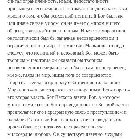
считал ограниченность, изъян, недостаточность
признаком всего земного. Поэтому он не допускает даже
мысли о том, чтобы верховный истинный Бог был так
или иначе связан миром: он не имеет с миром ничего
общего, являясь абсолютно иным. Иначе он морально и
онтологически был бы запачкан несовершенством и
ограниченностью мира. По мнению Маркиона, отсюда
следует, что истинный и верховный Бог может быть
творцом мира: тогда он оказался бы творцом
несовершенного мира и, стало быть, сам несовершенен,
мы же, глядя на мир, ищем полное совершенство.
Творить – сейчас я привожу собственное толкование
Маркиона – значит заражаться: отворенным. Бог-творец –
это вторая власть, Бог Ветхого завета, Бог, в котором
много от мира сего. Бог справедливости и Бог войск, что
предполагает его неразрывную связь с преступлением и
борьбой. Истинный Бог, напротив, не справедлив, но
просто благ, олицетворяя не справедливость, а
милосердие, любовь. Он существует извечно, чуждый