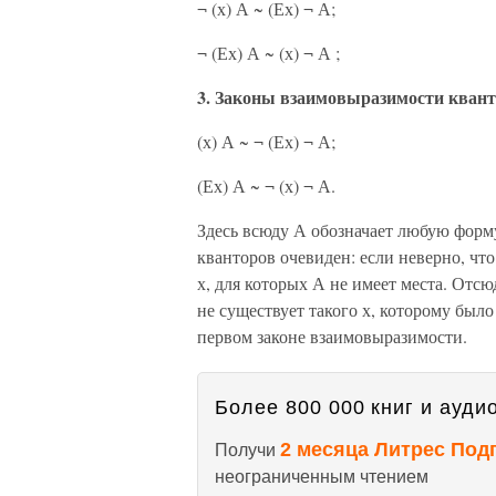
¬ (х) А ~ (Ех) ¬ А;
¬ (Ех) А ~ (х) ¬ А ;
3. Законы взаимовыразимости квант
(х) А ~ ¬ (Ех) ¬ А;
(Ех) А ~ ¬ (х) ¬ А.
Здесь всюду А обозначает любую форм
кванторов очевиден: если неверно, что
х, для которых А не имеет места. Отсю
не существует такого х, которому был
первом законе взаимовыразимости.
Более 800 000 книг и аудио
2 месяца Литрес Под
Получи
неограниченным чтением