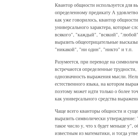
Квантор общности используется для вы
определенному предикату А удовлетвор
как уже говорилось, квантор общност
универсального характера, которые сл
всякого", "каждый", "всякий", "любой
выразить общеотрицательные высказыв
"никакой", "ни один", "никто" и т.п.
Разумеется, при переводе на символич
встречаются определенные трудности, 
однозначность выражения мысли. Нельз
естественного языка, на котором выраж
поэтому может идти только о более т
как универсального средства выражен
Чаще всего кванторы общности и суще
выразить символически утверждение: 
такое число у, что х будет меньше у",
известным из математики, и тогда утве