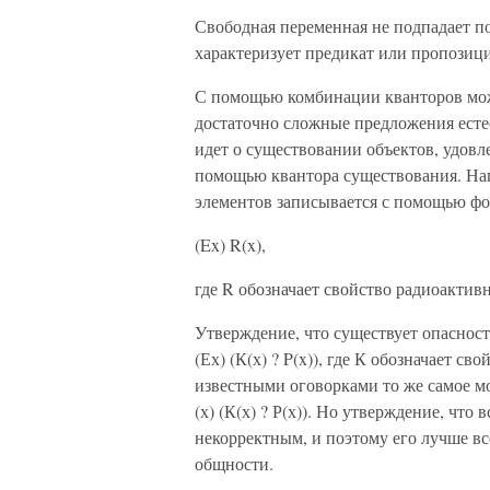
Свободная переменная не подпадает по
характеризует предикат или пропозиц
С помощью комбинации кванторов мож
достаточно сложные предложения естес
идет о существовании объектов, удов
помощью квантора существования. На
элементов записывается с помощью ф
(Ex) R(x),
где R обозначает свойство радиоактив
Утверждение, что существует опасност
(Ех) (К(х) ? P(x)), где К обозначает св
известными оговорками то же самое м
(х) (К(х) ? Р(х)). Но утверждение, чт
некорректным, и поэтому его лучше вс
общности.