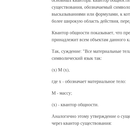
существования, обозначаемый символом
высказываниями или формулами, к кот
более широкую область действия, пере
Квантор общности показывает, что пр
принадлежит всем объектам данного к
Так, суждение: "Все материальные тел
символический язык так:
(х) М (х),
где х - обозначает материальное тело:
М - массу;
(х) - квантор общности.
Аналогично этому утверждение о сущ
через квантор существования: