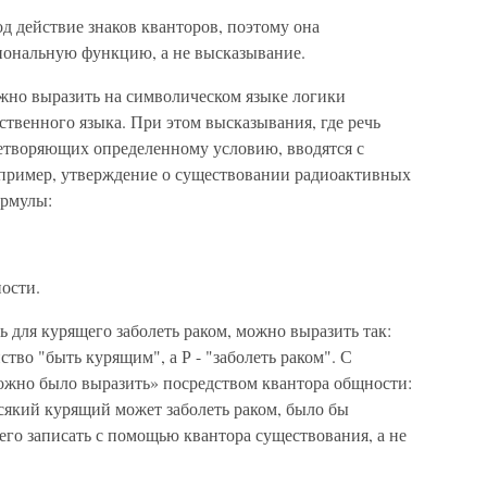
д действие знаков кванторов, поэтому она
иональную функцию, а не высказывание.
но выразить на символическом языке логики
твенного языка. При этом высказывания, где речь
летворяющих определенному условию, вводятся с
пример, утверждение о существовании радиоактивных
ормулы:
ности.
ь для курящего заболеть раком, можно выразить так:
ойство "быть курящим", а Р - "заболеть раком". С
ожно было выразить» посредством квантора общности:
о всякий курящий может заболеть раком, было бы
его записать с помощью квантора существования, а не