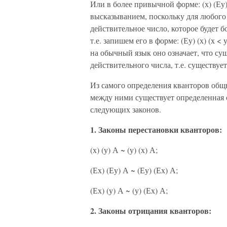
Или в более привычной форме: (х) (Еу)
высказыванием, поскольку для любого 
действительное число, которое будет 
т.е. запишем его в форме: (Еу) (х) (х 
на обычный язык оно означает, что сущ
действительного числа, т.е. существуе
Из самого определения кванторов общн
между ними существует определенная
следующих законов.
1. Законы перестановки кванторов:
(х) (у) А ~ (у) (х) А;
(Ех) (Еу) А ~ (Еу) (Ех) А;
(Ех) (у) А ~ (у) (Ех) А;
2. Законы отрицания кванторов: