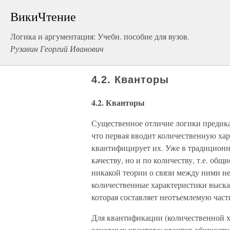
ВикиЧтение
Логика и аргументация: Учебн. пособие для вузов.
Рузавин Георгий Иванович
4.2. Кванторы
4.2. Кванторы
Существенное отличие логики предика
что первая вводит количественную хар
квантифицирует их. Уже в традиционн
качеству, но и по количеству, т.е. об
никакой теории о связи между ними н
количественные характеристики выск
которая составляет неотъемлемую част
Для квантификации (количественной х
основных квантора: квантор общности,