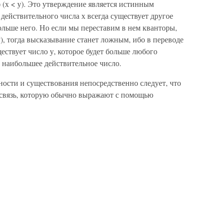
 (х < у). Это утверждение является истинным
действительного числа х всегда существует другое
больше него. Но если мы переставим в нем кванторы,
< у), тогда высказывание станет ложным, ибо в переводе
ествует число у, которое будет больше любого
т наибольшее действительное число.
ости и существования непосредственно следует, что
 связь, которую обычно выражают с помощью