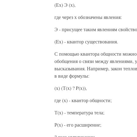
(Ех) Э (х),
где через х обозначены явления:
Э - присущее таким явлениям свойство
(Ex) - квантор существования.
С помощью квантора общности можно 
обобщения о связи между явлениями, 
высказывания. Например, закон тепло
в виде формулы:
(х) (Т(х) ? P(х)),
где (х) - квантор общности;
Т(х) - температура тела;
Р(х) - его расширение;
? знак импликации.