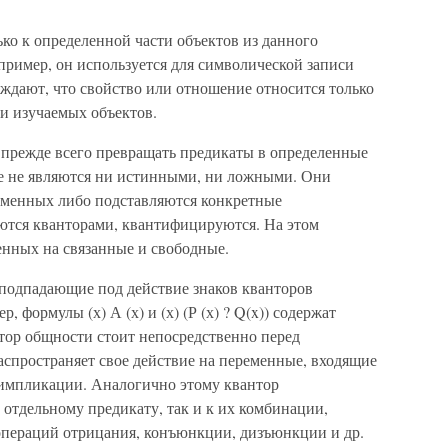
ко к определенной части объектов из данного
пример, он используется для символической записи
рждают, что свойство или отношение относится только
и изучаемых объектов.
 прежде всего превращать предикаты в определенные
е не являются ни истинными, ни ложными. Они
ременных либо подставляются конкретные
аются кванторами, квантифицируются. На этом
енных на связанные и свободные.
подпадающие под действие знаков кванторов
 формулы (х) А (х) и (х) (Р (х) ? Q(x)) содержат
тор общности стоит непосредственно перед
распространяет свое действие на переменные, входящие
импликации. Аналогично этому квантор
 отдельному предикату, так и к их комбинации,
операций отрицания, конъюнкции, дизъюнкции и др.