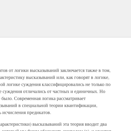
тов от логики высказываний заключается также в том,
актеристику высказываний или, как говорят в логике,
ой логике суждения классифицировались не только по
щие суждения отличались от частных и единичных. Но
е было. Современная логика рассматривает
азываний в специальной теории квантификации,
ь исчисления предикатов.
арактеристики) высказываний эта теория вводит два
 который мы будем обозначать символом (х), и квантор