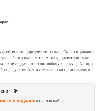
оров:
улу объектного (предметного) языка. Смысл отрицания
 для любого х имеет место А, тогда существуют такие
да также следует, что если: любому х присуще А, тогда
о бы присуще не-А, что символически представлено в
книг! 📚
писки в подарок
и наслаждайся