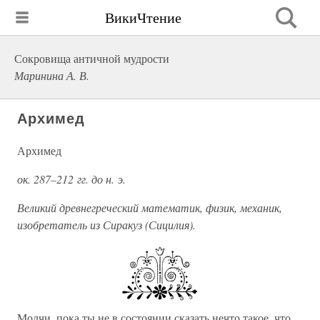
ВикиЧтение
Сокровища античной мудрости
Маринина А. В.
Архимед
Архимед
ок. 287–212 гг. до н. э.
Великий древнегреческий математик, физик, механик,
изобретатель из Сиракуз (Сицилия).
Молчи, пока ты не в состоянии сказать нечто такое, что