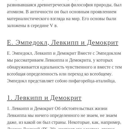
развивавшаяся древнегреческая философия природы, был
атомизм. В античности он был основным проявлением
материалистического взгляда на мир. Его основы были
заложены в середине V в.
Е. Эмпедокл, Левкипп и Демокрит
Е. Эмпедокл, Левкипп и Демокрит Вместе с Эмпедоклом
мы рассматриваем Левкиппа и Демокрита, у которых
обнаруживается идеальность чувственного и вместе с тем
всеобщая определенность или переход ко всеобщему.
Эмпедокл представляет собою пифагорейца-италийца,
1. Левкипп и Демокрит
1. Левкипп и Демокрит Об обстоятельствах жизни
Левкиппа мы ничего определенного не знаем, не знаем
даже, из какой он был страны. Некоторые, как, например,
Диоген Лаэрций (IX, 30), считают его элеатом, другие –