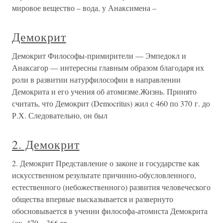
мировое вещество – вода, у Анаксимена –
Демокрит
Демокрит Философы-примирители — Эмпедокл и
Анаксагор — интересны главным образом благодаря их
роли в развитии натурфилософии в направлении
Демокрита и его учения об атомизме.Жизнь. Принято
считать, что Демокрит (Democritus) жил с 460 по 370 г. до
Р.Х. Следовательно, он был
2. Демокрит
2. Демокрит Представление о законе и государстве как
искусственном результате причинно-обусловленного,
естественного (небожественного) развития человеческого
общества впервые высказывается и развернуто
обосновывается в учении философа-атомиста Демокрита
(ок. 470—366 гг.