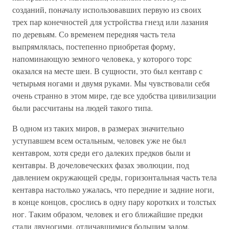
созданий, поначалу использовавших первую из своих
трех пар конечностей для устройства гнезд или лазания
по деревьям. Со временем передняя часть тела
выпрямлялась, постепенно приобретая форму,
напоминающую земного человека, у которого торс
оказался на месте шеи. В сущности, это был кентавр с
четырьмя ногами и двумя руками. Мы чувствовали себя
очень странно в этом мире, где все удобства цивилизации
были рассчитаны на людей такого типа.
В одном из таких миров, в размерах значительно
уступавшем всем остальным, человек уже не был
кентавром, хотя среди его далеких предков были и
кентавры. В дочеловеческих фазах эволюции, под
давлением окружающей среды, горизонтальная часть тела
кентавра настолько ужалась, что передние и задние ноги,
в конце концов, срослись в одну пару коротких и толстых
ног. Таким образом, человек и его ближайшие предки
стали двуногими, отличавшимися большим задом,