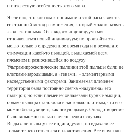
и интересную особенность этого мира.
Я считаю, что ключом к пониманию этой расы является
ее странный метод размножения, который можно назвать
«коллективным». От каждого индивидуума мог
отпочковаться новый индивидуум; но произойти это
могло только в определенное время года и в результате
стимуляции какой-то пыльцой, выдыхаемой всем
племенем и разносившейся по воздуху.
Ультрамикроскопические пылинки этой пыльцы были не
клетками-зародышами, а «генами» – элементарными
наследственными факторами. Занимаемая племенем
территория была постоянно слегка «надушена» его
пыльцой; но если племенем овладевали бурные эмоции,
облако пыльцы становилось настолько плотным, что его
можно было увидеть, как некую дымку. Оплодотворение
было возможно только в очень редких случаях.
Выдыхали пыльцу все индивидуумы, но вдыхали ее
только те, кто созрел для оплодотворения. Все ощущали