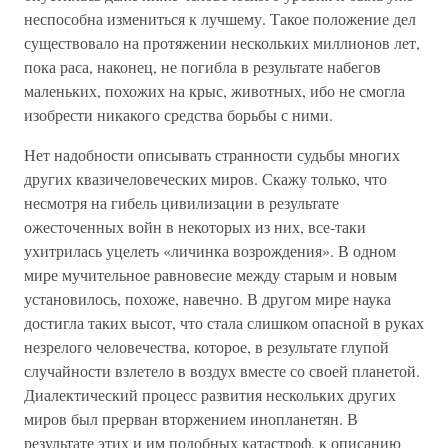
неспособна измениться к лучшему. Такое положение дел
существовало на протяжении нескольких миллионов лет,
пока раса, наконец, не погибла в результате набегов
маленьких, похожих на крыс, животных, ибо не смогла
изобрести никакого средства борьбы с ними.
Нет надобности описывать странности судьбы многих
других квазичеловеческих миров. Скажу только, что
несмотря на гибель цивилизации в результате
ожесточенных войн в некоторых из них, все-таки
ухитрилась уцелеть «личинка возрождения». В одном
мире мучительное равновесие между старым и новым
установилось, похоже, навечно. В другом мире наука
достигла таких высот, что стала слишком опасной в руках
незрелого человечества, которое, в результате глупой
случайности взлетело в воздух вместе со своей планетой.
Диалектический процесс развития нескольких других
миров был прерван вторжением инопланетян. В
результате этих и им подобных катастроф, к описанию