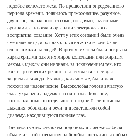
подобие колючего меха. По прошествии определенного
периода времени, появилось прямоходящее, разумное,
двуногое, снабженное глазами, ноздрями, вкусовыми
органами, а, иногда и органами электрического
восприятия, создание. Хотя у этих созданий были очень
смешные лица, а рот находился на животе, они были
очень похожи на людей. Впрочем, их тела были покрыты
характерными для этих миров колючками или жирным
мехом. Одежды они не знали, за исключением тех, кто
жил в арктических регионах и нуждался в ней для
защиты от холода. Их лица, конечно же, были мало
похожи на человеческие. Высоколобая голова зачастую
была украшена диадемой из пяти глаз. Большие,
расположенные по отдельности ноздри были органом
дыхания, обоняния и речи, и представляли собой
диадему, находившуюся пониже глаз.
Внешность этих «человекоподобных иглокожих» была
обманчива, ибо, несмотря на безобразность лиц, их образ