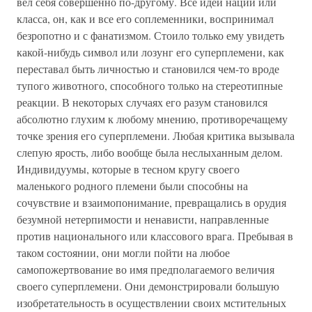
вел себя совершенно по-другому. Все идеи нации или
класса, он, как и все его соплеменники, воспринимал
безропотно и с фанатизмом. Стоило только ему увидеть
какой-нибудь символ или лозунг его суперплемени, как
переставал быть личностью и становился чем-то вроде
тупого животного, способного только на стереотипные
реакции. В некоторых случаях его разум становился
абсолютно глухим к любому мнению, противоречащему
точке зрения его суперплемени. Любая критика вызывала
слепую ярость, либо вообще была неслыханным делом.
Индивидуумы, которые в тесном кругу своего
маленького родного племени были способны на
сочувствие и взаимопонимание, превращались в орудия
безумной нетерпимости и ненависти, направленные
против национального или классового врага. Пребывая в
таком состоянии, они могли пойти на любое
самопожертвование во имя предполагаемого величия
своего суперплемени. Они демонстрировали большую
изобретательность в осуществлении своих мстительных