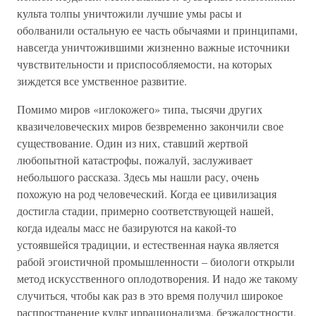
культа толпы уничтожили лучшие умы расы и
оболванили остальную ее часть обычаями и принципами,
навсегда уничтожившими жизненно важные источники
чувствительности и приспособляемости, на которых
зиждется все умственное развитие.
Помимо миров «иглокожего» типа, тысячи других
квазичеловеческих миров безвременно закончили свое
существование. Один из них, ставший жертвой
любопытной катастрофы, пожалуй, заслуживает
небольшого рассказа. Здесь мы нашли расу, очень
похожую на род человеческий. Когда ее цивилизация
достигла стадии, примерно соответствующей нашей,
когда идеалы масс не базируются на какой-то
устоявшейся традиции, и естественная наука является
рабой эгоистичной промышленности – биологи открыли
метод искусственного оплодотворения. И надо же такому
случиться, чтобы как раз в это время получил широкое
распространение культ иррационализма, безжалостности,