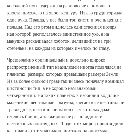
косолапой ноге, удерживая равновесие с помощью
хвоста, похожего на хвост кенгуру. Из его груди торчала
одна рука. Правда, у нее были три кисти и очень цепкие
пальцы. Над его ртом виднелась единственная ноздря,
над которой располагалось единственное ухо, а на
макушке раскачивался хоботок, делившийся на три
стебелька, на каждом из которых имелось по глазу.
Чрезвычайно оригинальный и довольно широко
распространенный тип квазилюдей иногда появлялся на
планетах, размеры которых превышали размеры Земли.
Из-за более сильной гравитации здесь поначалу возникал
шестиногий тип, а не хорошо нам знакомый
четвероногий. На таких планетах в изобилии водились
маленькие шестилапые грызуны, элегантные шестиногие
травоядные, шестиногие мамонты, у которых даже
имелись бивни, а также многие разновидности
шестилапых плотоядных. Люди этих миров происходили,
как правило, от маленьких, похожих на опоссума