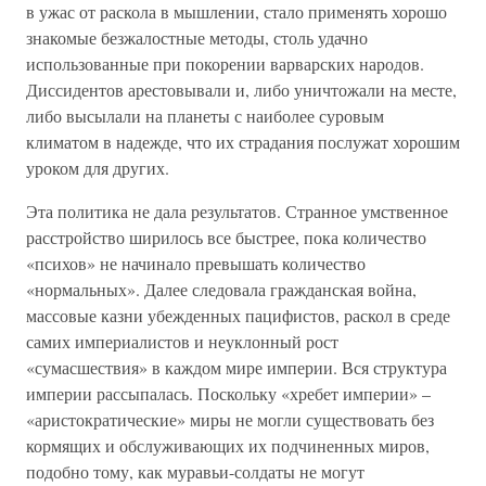
в ужас от раскола в мышлении, стало применять хорошо
знакомые безжалостные методы, столь удачно
использованные при покорении варварских народов.
Диссидентов арестовывали и, либо уничтожали на месте,
либо высылали на планеты с наиболее суровым
климатом в надежде, что их страдания послужат хорошим
уроком для других.
Эта политика не дала результатов. Странное умственное
расстройство ширилось все быстрее, пока количество
«психов» не начинало превышать количество
«нормальных». Далее следовала гражданская война,
массовые казни убежденных пацифистов, раскол в среде
самих империалистов и неуклонный рост
«сумасшествия» в каждом мире империи. Вся структура
империи рассыпалась. Поскольку «хребет империи» –
«аристократические» миры не могли существовать без
кормящих и обслуживающих их подчиненных миров,
подобно тому, как муравьи-солдаты не могут