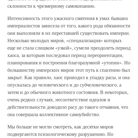
склонности к чрезмерному самокопанию.
Интенсивность этого ужасного смятения в умах бывших
империалистов зависела от того, какого рода обязанности
они выполняли в их переставшей существовать империи.
Несколько молодых миров, «специализация» которых
еще не стала слишком «узкой», сумели преодолеть период
хаоса, за которым последовал период переориентации,
планирования и построения благоразумной «утопии». Но
большинству имперских миров этот путь к спасению был
закрыт. Как правило, хаос приводил к упадку расы, и она
опускалась до человеческого и до субчеловеческого, а
затем и до обычного животного состояния. В некоторых,
очень редких случаях, несоответствие идеалов и
действительности доводило расу до такого отчаяния, что
она совершала коллективное самоубийство.
Мы больше не могли смотреть, как десятки миров
подвергаются психологическому разрушению. Но