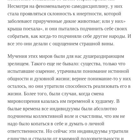
Несмотря на феноменальную самодисциплину, у них
стала проявляться склонность к инертности, которой
заболевают прирученные дикие животные; или у них»
крыша поехала», и они пытались подчинить себе своих
собратьев, как когда-то подчиняли себе другие народы. И
все это они делали с ощущением страшной вины.
Мучения этих миров были для нас душераздирающим
зрелищем. Такого еще не бывало: существа, только что
испытавшие озарение, утрачивали понимание истинной
общности и духовной жизни; вернее понимание-то у них
осталось, но они утратили способность реализовать его в
жизни. Более того, были случаи, когда смена
мировоззрения казалась им переменой к худшему. В
былые времена все индивидуумы были абсолютно
подчинены коллективной воле и счастливы, что им не
надо было копаться в себе и думать о личной
ответственности. Но сейчас эти индивидуумы утратили
единство и страдали от взаимной подозрительности и