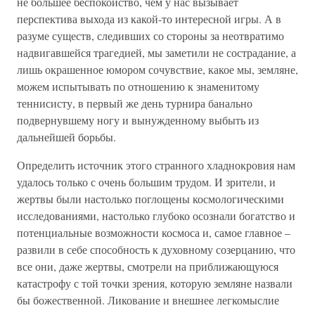
не большее беспокойство, чем у нас вызывает
перспектива выхода из какой-то интересной игры. А в
разуме существ, следивших со стороны за неотвратимо
надвигавшейся трагедией, мы заметили не сострадание, а
лишь окрашенное юмором сочувствие, какое мы, земляне,
можем испытывать по отношению к знаменитому
теннисисту, в первый же день турнира банально
подвернувшему ногу и вынужденному выбыть из
дальнейшей борьбы.
Определить источник этого странного хладнокровия нам
удалось только с очень большим трудом. И зрители, и
жертвы были настолько поглощены космологическими
исследованиями, настолько глубоко осознали богатство и
потенциальные возможности космоса и, самое главное –
развили в себе способность к духовному созерцанию, что
все они, даже жертвы, смотрели на приближающуюся
катастрофу с той точки зрения, которую земляне назвали
бы божественной. Ликование и внешнее легкомыслие