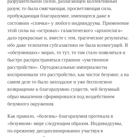
разрушительной силой, разлагающей коллективный
разум; то была смягчающая, просветляющая сила,
пробуждающая благоразумие, имеющееся даже в
состоянии «спячки» у любого индивидуума. Применение
этой силы на «островах» галактического «архипелага»
дало прекрасные и, вместе с тем, трагические результаты;
ибо даже телепатия субгалактики не была всемогущей. В
«обезумевших» мирах, то тут, то там стало появляться и
быстро распространяться странное «умственное
расстройство». Ортодоксальные империалисты
воспринимали это расстройство, как чистое безумие; а на
самом деле то было запоздалое и уже бесполезное
возвращение к благоразумию существ, чей безумный
образ мышления сформировался под воздействием
безумного окружения.
Как правило, «болезнь» благоразумия протекала в
«безумном» мире следующим образом. Индивидуумы,
по-прежнему дисциплинированно участвуя в