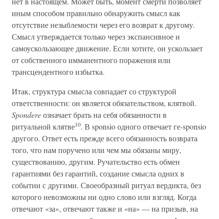
нет в настоящем. Может быть, момент смерти позволяет
иным способом правильно обнаружить смысл как
отсутствие незыблемости через его возврат к другому.
Смысл утверждается только через экспансивное и
самоускользающее движение. Если хотите, он ускользает
от собственного имманентного поражения или
трансцендентного избытка.
Итак, структура смысла совпадает со структурой
ответственности: он является обязательством, клятвой.
Spondere
означает брать на себя обязанности в
10
ритуальной клятве
. В sponsio одного отвечает ге-sponsio
другого. Ответ есть прежде всего обязанность возврата
того, что нам поручено или чем мы обязаны миру,
существованию, другим. Ручательство есть обмен
гарантиями без гарантий, создание смысла одних в
событии с другими. Своеобразный ритуал вердикта, без
которого невозможны ни одно слово или взгляд. Когда
отвечают «за», отвечают также и «на» — на призыв, на