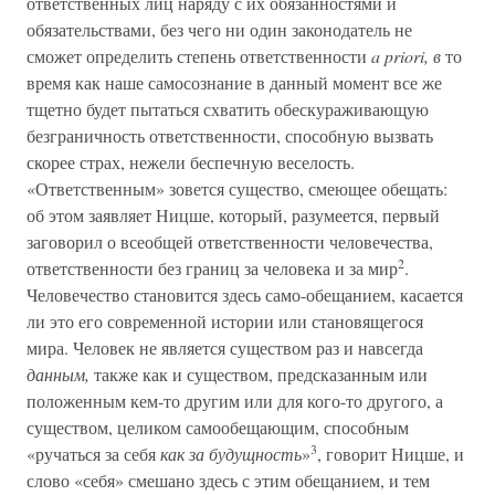
ответственных лиц наряду с их обязанностями и
обязательствами, без чего ни один законодатель не
сможет определить степень ответственности
a priori, в
то
время как наше самосознание в данный момент все же
тщетно будет пытаться схватить обескураживающую
безграничность ответственности, способную вызвать
скорее страх, нежели беспечную веселость.
«Ответственным» зовется существо, смеющее обещать:
об этом заявляет Ницше, который, разумеется, первый
заговорил о всеобщей ответственности человечества,
2
ответственности без границ за человека и за мир
.
Человечество становится здесь само-обещанием, касается
ли это его современной истории или становящегося
мира. Человек не является существом раз и навсегда
данным,
также как и существом, предсказанным или
положенным кем-то другим или для кого-то другого, а
существом, целиком самообещающим, способным
3
«ручаться за себя
как за будущность
»
, говорит Ницше, и
слово «себя» смешано здесь с этим обещанием, и тем