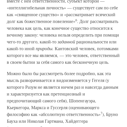
вместе с ней ответственности, субъект которой —
«интеллигибельная личность» — существует сам по себе
как «священное существо» и «рассматривает всяческий
6
долг как божественное повеление»
. Долг рассматривать
человека как цель, как конечное существо относится к
вечному закону: человека нельзя определить при помощи
чего-то другого, какой-то
заданной
рациональности или
какой-то иной
природы.
Кантовский человек, потомками
которого все мы являемся, — это человек, ответственный
в своем бытии за себя самого как бесконечную цель.
Можно было бы рассмотреть более подробно, как эта
мысль разворачивается и видоизменяется у Гегеля (у
которого Разум не является ничем раз и навсегда данным
и характеризуется как претенциозный и
предпочитающий самого себя), Шопенгауэра,
Кьеркегора, Маркса и Гуссерля (оценивающего
7
философию как «абсолютную ответственность»
), Бруно
Бауха или Николая Гартмана, Хайдеггера