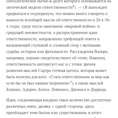
(онтологическое бытие-в-долге которого основывается на
8
онтической модели ответственности
). — (Я вынужден
прерваться и подчеркнуть, что можно много говорить о
важности всеобщей мысли об ответственности в 20-х-30-
х годах, сразу после окончания «мировой войны» и
грядущей неизвестности, о распространении идеи
ответственности, направленно требующей ответа и
вызывающей глубокий и сложный спор с мотивами
судьбы, истории или фатальности. Рассуждения Валери,
например, хорошо свидетельствуют об этом). Наконец,
ответственность интересует нас и с точки зрения
развития мыслей Сартра (точная цитата, которая может
быть полезна для всех: «Стать ответственным за мир как
9
если бы он был нашим творением»
), а также мыслей
Бланшо, Адорно, Блоха, Левинаса, Джонаса и Деррида.
Идея, соединяющая воедино такое количество достаточно
различных имен, двояка: с одной стороны, здесь
преобладает тема бытия или существования, в итоге