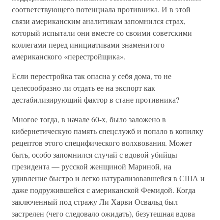
соответствующего потенциала противника. И в этой
связи американским аналитикам запомнился страх,
который испытали они вместе со своими советскими
коллегами перед инициативами знаменитого
американского «перестройщика».
Если перестройка так опасна у себя дома, то не
целесообразно ли отдать ее на экспорт как
дестабилизирующий фактор в стане противника?
Многое тогда, в начале 60-х, было заложено в
кибернетическую память спецслужб и попало в копилку
рецептов этого специфического волхвования. Может
быть, особо запомнился случай с вдовой убийцы
президента — русской женщиной Мариной, на
удивление быстро и легко натурализовавшейся в США и
даже подружившейся с американской Фемидой. Когда
заключенный под стражу Ли Харви Освальд был
застрелен (чего следовало ожидать), безутешная вдова