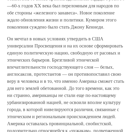
—60-х годов XX века был переломным для народов по
обе стороны «железного занавеса». Новое поколение
ждало обновления жизни и политики. Кумиром этого
поколения суждено было стать Джону Кеннеди.
Он мечтал в новых условиях утвердить в США
универсалии Просвещения и на их основе сформировать
единую политическую нацию, свободную от расовых и
этнических барьеров. Брезгливой этнической
впечатлительности господствующего слоя — белых,
англосаксов, протестантов — он противопоставил свою
веру в человека и в то, что именно Америка сможет стать
для него землей обетованной. До того времени, как это
ни странно, американцы не стали еще по-настоящему
урбанизированной нацией, не освоили вполне культуру
города, в которой нивелируются различия, связанные с
этническим и региональным происхождением людей.
Америка оставалась провинциальной, снобистской,
подозрительно относящейся к «чужакам», подверженной