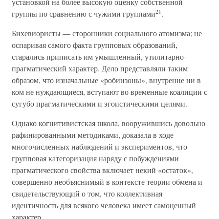
установкой на более высокую оценку собственной
21
группы по сравнению с чужими группами
.
Бихевиористы — сторонники социального атомизма; не
оспаривая самого факта групповых образований,
старались приписать им умышленный, утилитарно-
прагматический характер. Дело представляли таким
образом, что изначальные «робинзоны», внутренне ни в
ком не нуждающиеся, вступают во временные коалиции с
сугубо прагматическими и эгоистическими целями.
Однако когнитивистская школа, вооружившись довольно
рафинированными методиками, доказала в ходе
многочисленных наблюдений и экспериментов, что
групповая категоризация наряду с побуждениями
прагматического свойства включает некий «остаток»,
совершенно необъяснимый в контексте теории обмена и
свидетельствующий о том, что коллективная
идентичность для всякого человека имеет самоценный
характер.