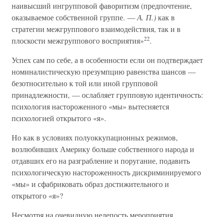
наивысший ингрупповой фаворитизм (предпочтение,
оказываемое собственной группе. —
А. П.)
как в
стратегии межгруппового взаимодействия, так и в
22
плоскости межгруппового восприятия»
.
Успех сам по себе, а в особенности если он подтверждает
номиналистическую презумпцию равенства шансов —
безотносительно к той или иной групповой
принадлежности, — ослабляет групповую идентичность:
психология настороженного «мы» вытесняется
психологией открытого «я».
Но как в условиях полуоккупационных режимов,
возлюбивших Америку больше собственного народа и
отдавших его на разграбление и поругание, подавить
психологическую настороженность дискриминируемого
«мы» и сфабриковать образ достижительного и
открытого «я»?
Несмотря на очевидную нелепость мероприятия,