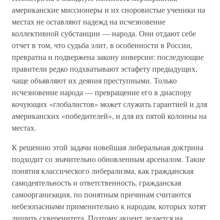
американские миссионеры и их сноровистые ученики на
местах не оставляют надежд на исчезновение
коллективной субстанции — народа. Они отдают себе
отчет в том, что судьба элит, в особенности в России,
превратна и подвержена закону инверсии: последующие
правители редко подхватывают эстафету предыдущих,
чаще объявляют их деяния преступными. Только
исчезновение народа — превращение его в диаспору
кочующих «глобалистов» может служить гарантией и для
американских «победителей», и для их пятой колонны на
местах.
К решению этой задачи новейшая либеральная доктрина
подходит со значительно обновленным арсеналом. Такие
понятия классического либерализма, как гражданская
самодеятельность и ответственность, гражданская
самоорганизация, по понятным причинам считаются
небезопасными применительно к народам, которых хотят
лишить суверенитета. Поэтому акцент делается на