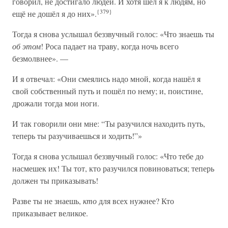
говорил, не достигало людей. И хотя шёл я к людям, но
{379}
ещё не дошёл я до них».
Тогда я снова услышал беззвучный голос: «Что знаешь ты
об этом
! Роса падает на траву, когда ночь всего
безмолвнее». —
И я отвечал: «Они смеялись надо мной, когда нашёл я
свой собственный путь и пошёл по нему; и, поистине,
дрожали тогда мои ноги.
И так говорили они мне: “Ты разучился находить путь,
теперь ты разучиваешься и ходить!”»
Тогда я снова услышал беззвучный голос: «Что тебе до
насмешек их! Ты тот, кто разучился повиноваться; теперь
должен ты приказывать!
Разве ты не знаешь,
кто
для всех нужнее? Кто
приказывает великое.