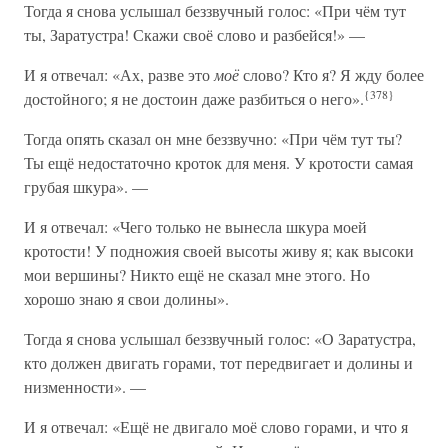
Тогда я снова услышал беззвучный голос: «При чём тут
ты, Заратустра! Скажи своё слово и разбейся!» —
И я отвечал: «Ах, разве это
моё
слово? Кто я? Я жду более
{378}
достойного; я не достоин даже разбиться о него».
Тогда опять сказал он мне беззвучно: «При чём тут ты?
Ты ещё недостаточно кроток для меня. У кротости самая
грубая шкура». —
И я отвечал: «Чего только не вынесла шкура моей
кротости! У подножия своей высоты живу я; как высоки
мои вершины? Никто ещё не сказал мне этого. Но
хорошо знаю я свои долины».
Тогда я снова услышал беззвучный голос: «О Заратустра,
кто должен двигать горами, тот передвигает и долины и
низменности». —
И я отвечал: «Ещё не двигало моё слово горами, и что я