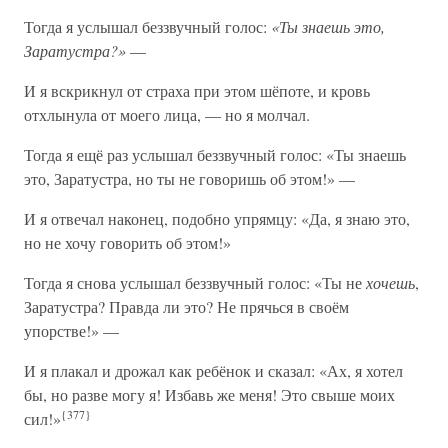
Тогда я услышал беззвучный голос:
«Ты знаешь это,
Заратустра?»
—
И я вскрикнул от страха при этом шёпоте, и кровь
отхлынула от моего лица, — но я молчал.
Тогда я ещё раз услышал беззвучный голос: «Ты знаешь
это, Заратустра, но ты не говоришь об этом!» —
И я отвечал наконец, подобно упрямцу: «Да, я знаю это,
но не хочу говорить об этом!»
Тогда я снова услышал беззвучный голос: «Ты не
хочешь
,
Заратустра? Правда ли это? Не прячься в своём
упорстве!» —
И я плакал и дрожал как ребёнок и сказал: «Ах, я хотел
бы, но разве могу я! Избавь же меня! Это свыше моих
{377}
сил!»