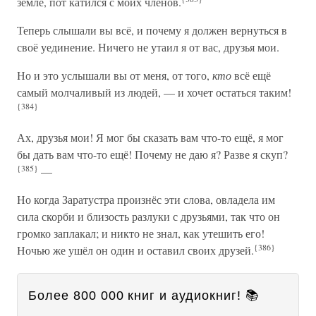
земле, пот катился с моих членов.
Теперь слышали вы всё, и почему я должен вернуться в
своё уединение. Ничего не утаил я от вас, друзья мои.
Но и это услышали вы от меня, от того,
кто
всё ещё
самый молчаливый из людей, — и хочет остаться таким!
{384}
Ах, друзья мои! Я мог бы сказать вам что-то ещё, я мог
бы дать вам что-то ещё! Почему не даю я? Разве я скуп?
{385}
—
Но когда Заратустра произнёс эти слова, овладела им
сила скорби и близость разлуки с друзьями, так что он
громко заплакал; и никто не знал, как утешить его!
{386}
Ночью же ушёл он один и оставил своих друзей.
Более 800 000 книг и аудиокниг! 📚