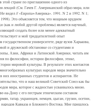
в этой стране по приглашению одного из
я лекций (См. Гачев Г. Американский образ мира, или
Не видел // «Европа+Америка». 1991. N 2 и 1992. N 1;
 1998). Это объясняется тем, что мощным орудием
и (как и любой другой проблемы) является научный,
оляющий создать более или менее адекватный
етельствует и мой тридцатилетний опыт
м государственном университете, ряде вузов Харькова,
овой и дружеской обстановке со студентами и
вропы, Азии, Африки и Латинской Америки, читать им
тия по философии, истории философии, этике,
стории мировой культуры. В результате этих контактов
 многообразных культурах народов мира значительно
в них иностранных студентов и аспирантов. Не
тоятельство, что и наш великий Советский Союз как бы
одов мира, которое с жадностью усваивалось мною.
ове-на-Дону с его пестрым этническим составом
рмян, татар, украинцев, немцев, цыган, грузин, осетин,
х народов Кавказа и Ближнего Востока. Мне пришлось