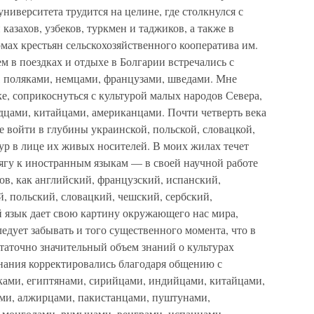
университета трудится на целине, где столкнулся с
азахов, узбеков, туркмен и таджиков, а также в
омах крестьян сельскохозяйственного кооператива им.
м в поездках и отдыхе в Болгарии встречались с
, поляками, немцами, французами, шведами. Мне
ке, соприкоснуться с культурой малых народов Севера,
дцами, китайцами, американцами. Почти четверть века
е войти в глубины украинской, польской, словацкой,
ур в лице их живых носителей. В моих жилах течет
тягу к иностранным языкам — в своей научной работе
ов, как английский, французский, испанский,
, польский, словацкий, чешский, сербский,
й язык дает свою картину окружающего нас мира,
ледует забывать и того существенного момента, что в
таточно значительный объем знаний о культурах
знания корректировались благодаря общению с
ками, египтянами, сирийцами, индийцами, китайцами,
ми, алжирцами, пакистанцами, пуштунами,
 монголами, румынами, венграми, испанцами,