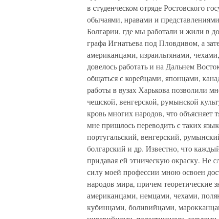
в студенческом отряде Ростовского гос
обычаями, нравами и представлениями к
Болгарии, где мы работали и жили в д
графа Игнатьева под Пловдивом, а зате
американцами, израильтянами, чехами
довелось работать и на Дальнем Восто
общаться с корейцами, японцами, кана
работы в вузах Харькова позволили мн
чешской, венгерской, румынской культ
кровь многих народов, что объясняет 
мне пришлось переводить с таких язык
португальский, венгерский, румынский
болгарский и др. Известно, что кажды
придавая ей этническую окраску. Не с
силу моей профессии мною освоен дос
народов мира, причем теоретические 
американцами, немцами, чехами, поля
кубинцами, боливийцами, марокканца
нигерийцами, палестинцами, курдами,