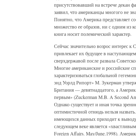
присутствовавший на встрече декан ф
заявил, что американцы многого не зна
Понятно, что Америка представляет со
множество ее образов, ни с одним из к
книга носит полемический характер.
Сейчас значительно возрос интерес к
привлекает их будущее в наступающем
сверхдержавой после развала Советско
Многие американские и российские сп
характеризоваться глобальной гегемон
энд Уорлд Рипорт» М. Зукерман утверж
Британия — девятнадцатого, а Америка
первым» (Zuckerman M.B. A Second Americ
Однако существует и иная точка зрен
оптимистичной отнюдь нельзя назвать
имеющихся данных приходит к выводу,
следующем веке является «хвастливым з
Foreign Affairs. May/June.1998). Амер