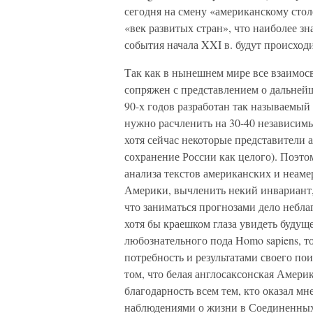
сегодня на смену «американскому сто
«век развитых стран», что наиболее з
события начала XXI в. будут происход
Так как в нынешнем мире все взаимосв
сопряжен с представлением о дальнейше
90-х годов разработан так называемый
нужно расчленить на 30-40 независимы
хотя сейчас некоторые представители
сохранение России как целого). Поэто
анализа текстов американских и неаме
Америки, вычленить некий инвариант,
что заниматься прогнозами дело небла
хотя бы краешком глаза увидеть будуще
любознательного пода Homo sapiens, т
потребность и результатами своего пои
том, что белая англосаксонская Амери
благодарность всем тем, кто оказал м
наблюдениями о жизни в Соединенных 