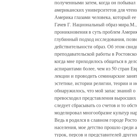
полученными затем, когда он побывал 
американских университетов для чтени
Америка глазами человека, который ее 
Гачев Г. Национальный образ мира.М.,
проникновения в суть проблем Америк
глубинный подход исследования, позв
действительности образ. Об этом свид
преподавательской работы в Ростовско
когда мне приходилось общаться в дел
аспирантами более, чем из 50 стран Е
лекции и проводить семинарские заня
эстетике, истории религии, теории и и
обнаружилось, что мой запас знаний о
превосходил представления выросших 
следует сбрасывать со счетов и то обс
моделировал многообразие культур нар
Ведь я родился в славном городе Рост
населения, мое детство прошло среди а
турок, персов и представителей други