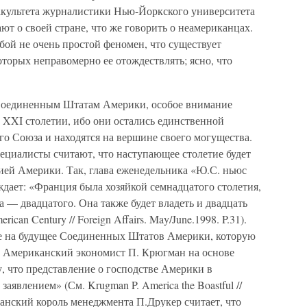
акультета журналистики Нью-Йоркского университета
ют о своей стране, что же говорить о неамериканцах.
бой не очень простой феномен, что существует
оторых неправомерно ее отождествлять; ясно, что
 Соединенным Штатам Америки, особое внимание
 XXI столетии, ибо они остались единственной
го Союза и находятся на вершине своего могущества.
ециалисты считают, что наступающее столетие будет
ией Америки. Так, глава еженедельника «Ю.С. ньюс
дает: «Франция была хозяйкой семнадцатого столетия,
 — двадцатого. Она также будет владеть и двадцать
an Century // Foreign Affairs. May/June.1998. P.31).
ие на будущее Соединенных Штатов Америки, которую
. Американский экономист П. Крюгман на основе
 что представление о господстве Америки в
аявлением» (См. Krugman P. America the Boastful //
иканский король менеджмента П.Друкер считает, что