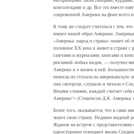
конголезцами и др. Все это вместе взя
современной Америки на фоне всего 
К тому же следует считаться с тем, ч
имеют некий образ Америки. Американ
«Америка: народ и страна» пишет об э
половине XX века и живет в стране с
газетами и журналами, книгами и кин
рекламой любых видов, — получил мно
Америке и о жизни в ней. Большинство
никогда не ступала на американскую з
они смотрели, слушали и читали о С
Иными словами, каждый считает себя 
Америке“» (Стивенсон Д.К. Америка: на
Более того, оказывается, что и сами 
знают свою страну. Недавно видный 
Жданов на встрече с представителями 
односторонне освещают жизнь Соедин