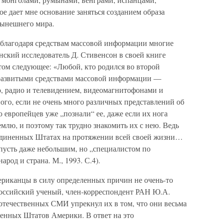
тое дает мне основание заняться созданием образа
нынешнего мира.
то благодаря средствам массовой информации многие
ский исследователь Д. Стивенсон в своей книге
том следующее: «Любой, кто родился во второй
 развитыми средствами массовой информации —
о, радио и телевидением, видеомагнитофонами и
го, если не очень много различных представлений об
 европейцев уже „познали“ ее, даже если их нога
емлю, и поэтому так трудно знакомить их с нею. Ведь
оединенных Штатах на протяжении всей своей жизни…
пусть даже небольшим, но „специалистом по
род и страна. М., 1993. С.4).
американцы в силу определенных причин не очень-то
российский ученый, член-корреспондент РАН Ю.А.
отечественных СМИ упрекнул их в том, что они весьма
енных Штатов Америки. В ответ на это