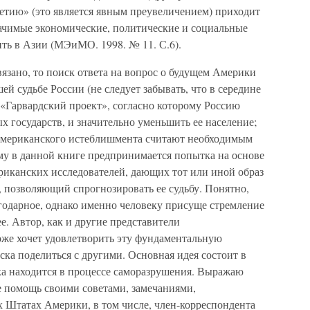
летию» (это является явным преувеличением) приходит
начимые экономические, политические и социальные
ить в Азии (МЭиМО. 1998. № 11. С.6).
язано, то поиск ответа на вопрос о будущем Америки
й судьбе России (не следует забывать, что в середине
 «Гарвардский проект», согласно которому Россию
х государств, и значительно уменьшить ее население;
 американского истеблишмента считают необходимым
му в данной книге предпринимается попытка на основе
риканских исследователей, дающих тот или иной образ
 позволяющий спрогнозировать ее судьбу. Понятно,
годарное, однако именно человеку присуще стремление
е. Автор, как и другие представители
оже хочет удовлетворить эту фундаментальную
ска поделиться с другими. Основная идея состоит в
ка находится в процессе саморазрушения. Выражаю
не помощь своими советами, замечаниями,
Штатах Америки, в том числе, член-корреспондента