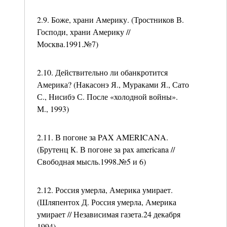
2.9. Боже, храни Америку. (Тростников В.
Господи, храни Америку //
Москва.1991.№7)
2.10. Действительно ли обанкротится
Америка? (Накасонэ Я., Мураками Я., Сато
С., Нисибэ С. После «холодной войны».
М., 1993)
2.11. В погоне за PAX AMERICANA.
(Брутенц К. В погоне за pax americana //
Свободная мысль.1998.№5 и 6)
2.12. Россия умерла, Америка умирает.
(Шляпентох Д. Россия умерла, Америка
умирает // Независимая газета.24 декабря
1994)