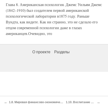
Глава 8. Американская психология. Джемс Уильям Джемс
(1842–1910) был создателем первой американской
психологической лаборатории в1875 году. Раньше
Вундта, как видите. Как ни странно, это не сделало его
отцом современной психологии даже в глазах
американцев.Очевидно, это
О проекте
Разделы
←
→
1.8. Мировая финансово-экономическая система и Америка. (Ларуш Л. Научные основания принципов физической экономики.М., 1995)
1.10. Воспитание детей в Америке. (Спок Б. О воспитании детей.М., 1998)