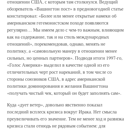
отношении США, с которым там столкнулся. Ведущий
обозреватель «Вашингтон пост» в предновогодней статье
констатировал: «Более или менее открытые намеки об
американском гегемонистском походе появляются
регулярно… Мы имеем дело с чем-то важным, влияющим
как на содержание, так и на стиль международных
отношений», порекомендовав, однако, менять не
политику, а «самовольную манеру в отношении менее
сильных, но ценных партнеров». Подводя итоги 1997-го,
«Голос Америки» выделил в качестве одной из его
отличительных черт рост нареканий, в том числе со
стороны союзников США, в адрес американской
политики доминирования и желания Вашингтона
«получать чистый чек, который он будет заполнять сам».
Куда «дует ветер», довольно явственно показал
последний всплеск кризиса вокруг Ирака. Нет смысла
преувеличивать его значение. Тем не менее ход и развязка
кризиса стали отнюдь не рядовым событием: для