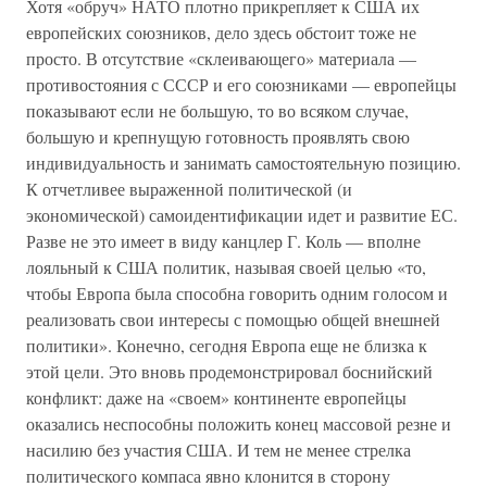
Хотя «обруч» НАТО плотно прикрепляет к США их
европейских союзников, дело здесь обстоит тоже не
просто. В отсутствие «склеивающего» материала —
противостояния с СССР и его союзниками — европейцы
показывают если не большую, то во всяком случае,
большую и крепнущую готовность проявлять свою
индивидуальность и занимать самостоятельную позицию.
К отчетливее выраженной политической (и
экономической) самоидентификации идет и развитие ЕС.
Разве не это имеет в виду канцлер Г. Коль — вполне
лояльный к США политик, называя своей целью «то,
чтобы Европа была способна говорить одним голосом и
реализовать свои интересы с помощью общей внешней
политики». Конечно, сегодня Европа еще не близка к
этой цели. Это вновь продемонстрировал боснийский
конфликт: даже на «своем» континенте европейцы
оказались неспособны положить конец массовой резне и
насилию без участия США. И тем не менее стрелка
политического компаса явно клонится в сторону