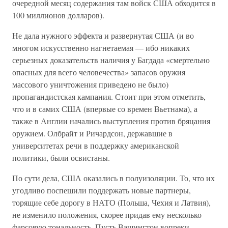
очередной месяц содержания там войск США обходится в
100 миллионов долларов).
Не дала нужного эффекта и развернутая США (и во
многом искусственно нагнетаемая — ибо никаких
серьезных доказательств наличия у Багдада «смертельно
опасных для всего человечества» запасов оружия
массового уничтожения приведено не было)
пропагандистская кампания. Стоит при этом отметить,
что и в самих США (впервые со времен Вьетнама), а
также в Англии начались выступления против бряцания
оружием. Олбрайт и Ричардсон, державшие в
университетах речи в поддержку американской
политики, были освистаны.
По сути дела, США оказались в полуизоляции. То, что их
угодливо поспешили поддержать новые партнеры,
торящие себе дорогу в НАТО (Польша, Чехия и Латвия),
не изменило положения, скорее придав ему несколько
фарсовую тональность. Пусть Вашингтон вопреки