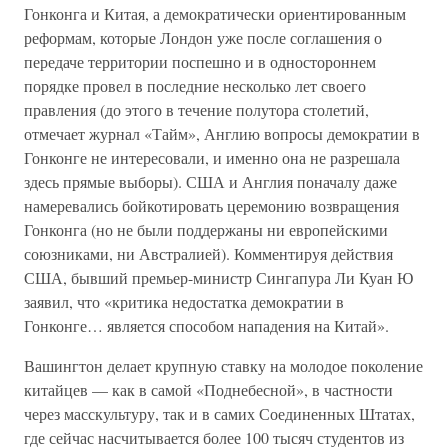
Гонконга и Китая, а демократически ориентированным
реформам, которые Лондон уже после соглашения о
передаче территории поспешно и в одностороннем
порядке провел в последние несколько лет своего
правления (до этого в течение полутора столетий,
отмечает журнал «Тайм», Англию вопросы демократии в
Гонконге не интересовали, и именно она не разрешала
здесь прямые выборы). США и Англия поначалу даже
намеревались бойкотировать церемонию возвращения
Гонконга (но не были поддержаны ни европейскими
союзниками, ни Австралией). Комментируя действия
США, бывший премьер-министр Сингапура Ли Куан Ю
заявил, что «критика недостатка демократии в
Гонконге… является способом нападения на Китай».
Вашингтон делает крупную ставку на молодое поколение
китайцев — как в самой «Поднебесной», в частности
через масскультуру, так и в самих Соединенных Штатах,
где сейчас насчитывается более 100 тысяч студентов из