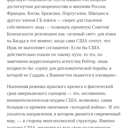
достигнутым договоренностям и мнениям России,
Франции, Китая, Бразилии, Португалии, Швеции и
других членов СБ взялся — скорее для спасения
собственного лица — толковать принятую Советом
Безопасности резолюцию как «зеленый свет» для атаки
на Багдад в тот момент, когда сами США сочтут, что
Ирак не выполняет соглашение. Если бы США
действительно пошли по такому пути, то это, по
замечанию корреспондента агентства Рейтер, лишь
воздвигло бы «сцену для дипломатической борьбы, в
которой не Саддам, а Вашингтон окажется в изоляции».
Нынешняя развязка иракского кризиса и фактический
срыв американского сценария — это, несомненно,
внешнеполитическая неудача США, возможно, самая
большая со времени окончания «холодной войны». И это
указатель направления, в котором движется современный
мир, — в сторону многополюсной структуры. Именно
поэтому США, несмотря на всю свою подавляющую