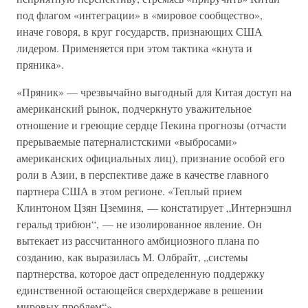
под флагом «интеграции» в «мировое сообщество»,
иначе говоря, в круг государств, признающих США
лидером. Применяется при этом тактика «кнута и
пряника».
«Пряник» — чрезвычайно выгодный для Китая доступ на
американский рынок, подчеркнуто уважительное
отношение и греющие сердце Пекина прогнозы (отчасти
прерываемые патерналистскими «выбросами»
американских официальных лиц), признание особой его
роли в Азии, в перспективе даже в качестве главного
партнера США в этом регионе. «Теплый прием
Клинтоном Цзян Цземиня, — констатирует „Интернэшнл
геральд трибюн“, — не изолированное явление. Он
вытекает из рассчитанного амбициозного плана по
созданию, как выразилась М. Олбрайт, „системы
партнерства, которое даст определенную поддержку
единственной остающейся сверхдержаве в решении
мировых проблем“».