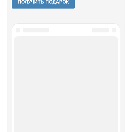
ПОЛУЧИТЬ ПОДАРОК
Читайте также
2. PAX AMERICANA. Начало его
заката
2. PAX AMERICANA. Начало его заката Утвердившийся
в послевоенные годы миропорядок на Западе иногда
принято называть PAX AMERIСANA. Если вдуматься, то
такое название появилось совсем не случайно, как
достаточно точно отражающее послевоенную реальность.
И теперь этот миропорядок тоже