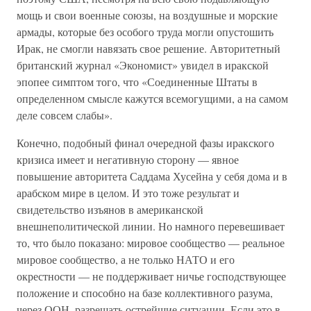
мощь и свои военные союзы, на воздушные и морские
армады, которые без особого труда могли опустошить
Ирак, не смогли навязать свое решение. Авторитетный
британский журнал «Экономист» увидел в иракской
эпопее симптом того, что «Соединенные Штаты в
определенном смысле кажутся всемогущими, а на самом
деле совсем слабы».
Конечно, подобный финал очередной фазы иракского
кризиса имеет и негативную сторону — явное
повышение авторитета Саддама Хусейна у себя дома и в
арабском мире в целом. И это тоже результат и
свидетельство изъянов в американской
внешнеполитической линии. Но намного перевешивает
то, что было показано: мировое сообщество — реальное
мировое сообщество, а не только НАТО и его
окрестности — не поддерживает ничье господствующее
положение и способно на базе коллективного разума,
через ООН, разрешать острейшие ситуации. Если это в