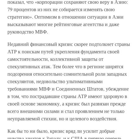
показал, что «корпорации сохраняют свою веру в Азию:
79 процентов из них не собирается изменять свою
стратегию». Оптимизм в отношении ситуации в Азии
высказывают многие рейтинговые агентства и даже
руководство МВФ.
Недавний финансовый кризис скорее подтолкнет страны
АТР к поискам путей укрепления фундамента своей
самостоятельности, коллективной защиты от
спекулятивных атак. Тем более что в регионе ширятся
подозрения относительно сомнительной роли западных
спекулянтов, недовольство ультимативными
требованиями МВФ и Соединенных Штатов, убеждение
в том, что пострадавшие страны АТР имеют здоровую в
своей основе экономику, а кризис был развязан прежде
всего внешними силами и стал проявлением не только
неуправляемой стихии, но и целевого воздействия.
Как бы то ни было, кризис вряд ли усилит добрые
чувства азиатов к Западу, и к США в первую очередь.