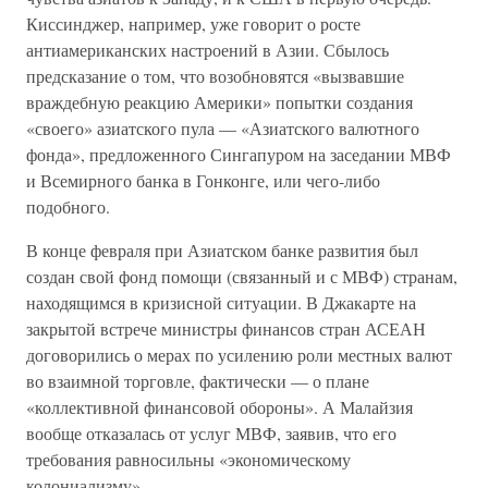
Киссинджер, например, уже говорит о росте
антиамериканских настроений в Азии. Сбылось
предсказание о том, что возобновятся «вызвавшие
враждебную реакцию Америки» попытки создания
«своего» азиатского пула — «Азиатского валютного
фонда», предложенного Сингапуром на заседании МВФ
и Всемирного банка в Гонконге, или чего-либо
подобного.
В конце февраля при Азиатском банке развития был
создан свой фонд помощи (связанный и с МВФ) странам,
находящимся в кризисной ситуации. В Джакарте на
закрытой встрече министры финансов стран АСЕАН
договорились о мерах по усилению роли местных валют
во взаимной торговле, фактически — о плане
«коллективной финансовой обороны». А Малайзия
вообще отказалась от услуг МВФ, заявив, что его
требования равносильны «экономическому
колониализму».