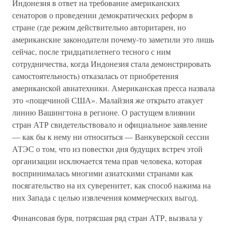
Индонезия в ответ на требование американских
сенаторов о проведении демократических реформ в
стране (где режим действительно авторитарен, но
американские законодатели почему-то заметили это лишь
сейчас, после тридцатилетнего тесного с ним
сотрудничества, когда Индонезия стала демонстрировать
самостоятельность) отказалась от приобретения
американской авиатехники. Американская пресса назвала
это «пощечиной США». Малайзия же открыто атакует
линию Вашингтона в регионе. О растущем влиянии
стран АТР свидетельствовало и официальное заявление
— как бы к нему ни относиться — Ванкуверской сессии
АТЭС о том, что из повестки дня будущих встреч этой
организации исключается тема прав человека, которая
воспринималась многими азиатскими странами как
посягательство на их суверенитет, как способ нажима на
них Запада с целью извлечения коммерческих выгод.
Финансовая буря, потрясшая ряд стран АТР, вызвала у