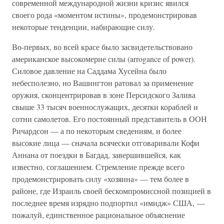
современной международной жизни кризис явился
своего рода «моментом истины», продемонстрировав
некоторые тенденции, набирающие силу.
Во-первых, во всей красе было засвидетельствовано
американское высокомерие силы (arrogance of power).
Силовое давление на Саддама Хусейна было
небесполезно, но Вашингтон ратовал за применение
оружия, сконцентрировав в зоне Персидского Залива
свыше 33 тысяч военнослужащих, десятки кораблей и
сотни самолетов. Его постоянный представитель в ООН
Ричардсон — а по некоторым сведениям, и более
высокие лица — сначала всячески отговаривали Кофи
Аннана от поездки в Багдад, завершившейся, как
известно, соглашением. Стремление прежде всего
продемонстрировать силу «хозяина» — тем более в
районе, где Израиль своей бескомпромиссной позицией в
последнее время изрядно подпортил «имидж» США, —
пожалуй, единственное рациональное объяснение