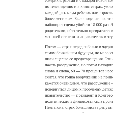
Америки, рабами и с каждой новой во
по телевидению и в кинотеатрах, умно
каждый раз, когда ребенок или взрослы
более жестоким. Было подсчитано, что
наблюдает сцены убийств 18 000 раз. 
родителями, обязательно превратится 
меньшей степени «направляется» в эту
Потом — страх перед гибелью в ядерн
самом ближайшем будущем, но мало кт
шаги с целью ее предотвращения. Эти
начать разоружение, но потом находят
снова и снова, 60 — 70 процентов нас
считая, что гонка вооружений не прин
кажется очевидным, что разоружение 
повернуться лицом к проблемам детско
правительство — президент и Конгрес
политическая и финансовая сила прои
Пентагона, страх большинства депут