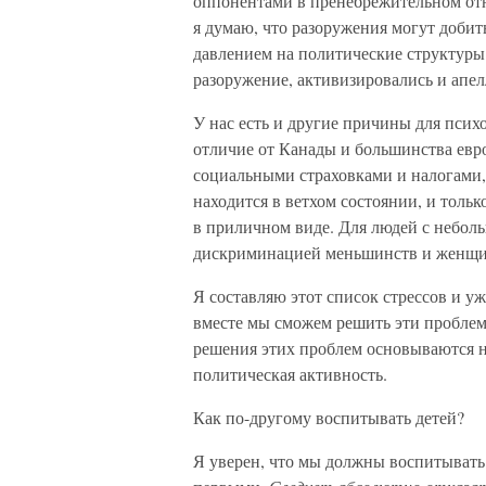
оппонентами в пренебрежительном отн
я думаю, что разоружения могут добит
давлением на политические структуры.
разоружение, активизировались и апе
У нас есть и другие причины для псих
отличие от Канады и большинства евр
социальными страховками и налогами,
находится в ветхом состоянии, и толь
в приличном виде. Для людей с небол
дискриминацией меньшинств и женщин 
Я составляю этот список стрессов и ужа
вместе мы сможем решить эти проблем
решения этих проблем основываются н
политическая активность.
Как по-другому воспитывать детей?
Я уверен, что мы должны воспитывать 