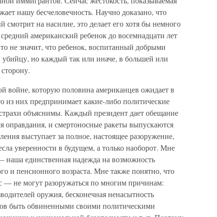
лной иммигрантов. Сейчас жестокость, показываемая
жает нашу бесчеловечность. Научно доказано, что
й смотрит на насилие, это делает его хотя бы немного
 средний американский ребенок до восемнадцати лет
Это не значит, что ребенок, воспитанный добрыми
в убийцу, но каждый так или иначе, в большей или
 сторону.
ой войне, которую половина американцев ожидает в
о из них предпринимает какие-либо политические
 страхи объяснимы. Каждый президент дает обещание
ся оправдания, и смертоносные ракеты выпускаются
еления выступает за полное, настоящее разоружение,
есла уверенности в будущем, а только наоборот. Мне
— наша единственная надежда на возможность
го и пенсионного возраста. Мне также понятно, что
с — не могут разоружаться по многим причинам:
зводителей оружия, бесконечная ненасытность
атов быть обвиненными своими политическими