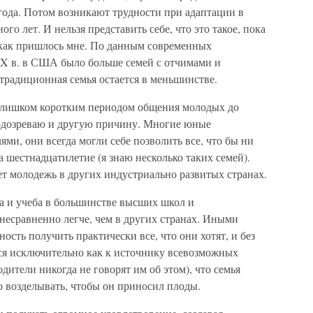
 года. Потом возникают трудности при адаптации в
го лет. И нельзя представить себе, что это такое, пока
, как пришлось мне. По данным современных
 XX в. в США было больше семей с отчимами и
традиционная семья остается в меньшинстве.
 слишком коротким периодом общения молодых до
 подозреваю и другую причину. Многие юные
ми, они всегда могли себе позволить все, что бы ни
а шестнадцатилетие (я знаю несколько таких семей).
ает молодежь в других индустриально развитых странах.
 Да и учеба в большинстве высших школ и
есравненно легче, чем в других странах. Иными
сть получить практически все, что они хотят, и без
тся исключительно как к источнику всевозможных
дители никогда не говорят им об этом), что семья
о возделывать, чтобы он приносил плоды.