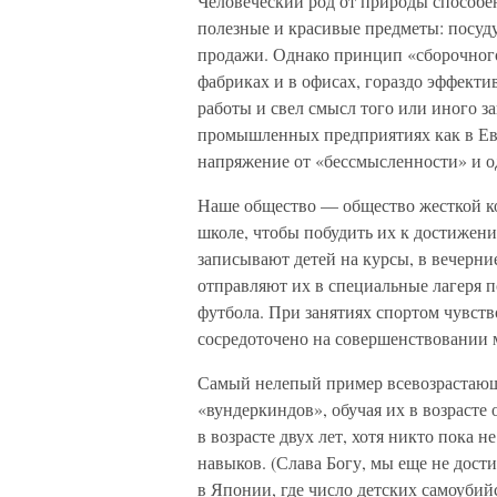
Человеческий род от природы способен
полезные и красивые предметы: посуду
продажи. Однако принцип «сборочного
фабриках и в офисах, гораздо эффект
работы и свел смысл того или иного з
промышленных предприятиях как в Евр
напряжение от «бессмысленности» и о
Наше общество — общество жесткой ко
школе, чтобы побудить их к достижен
записывают детей на курсы, в вечерн
отправляют их в специальные лагеря 
футбола. При занятиях спортом чувст
сосредоточено на совершенствовании 
Самый нелепый пример всевозрастающе
«вундеркиндов», обучая их в возрасте 
в возрасте двух лет, хотя никто пока 
навыков. (Слава Богу, мы еще не дости
в Японии, где число детских самоуби