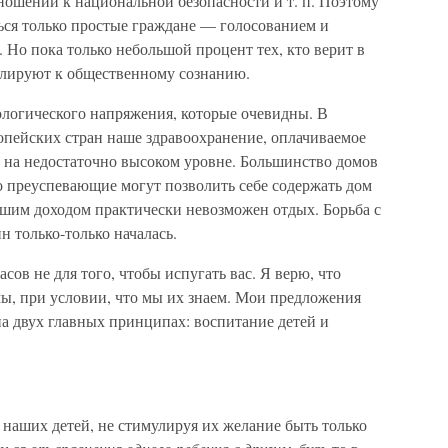
ошении к национальной безопасности и т. п. Поэтому
ься только простые граждане — голосованием и
 Но пока только небольшой процент тех, кто верит в
ллируют к общественному сознанию.
ологического напряжения, которые очевидны. В
опейских стран наше здравоохранение, оплачиваемое
 на недостаточно высоком уровне. Большинство домов
ко преуспевающие могут позволить себе содержать дом
ьшим доходом практически невозможен отдых. Борьба с
только-только началась.
сов не для того, чтобы испугать вас. Я верю, что
ы, при условии, что мы их знаем. Мои предложения
а двух главных принципах: воспитание детей и
наших детей, не стимулируя их желание быть только