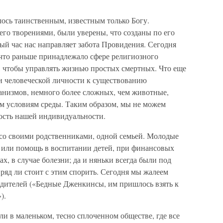
лось таинственным, известным только Богу.
 его творениями, были уверены, что созданы по его
дый час нас направляет забота Провидения. Сегодня
, что раньше принадлежало сфере религиозного
, чтобы управлять жизнью простых смертных. Что еще
ни человеческой личности к существованию
анизмов, немного более сложных, чем животные,
м условиям среды. Таким образом, мы не можем
ость нашей индивидуальности.
со своими родственниками, одной семьей. Молодые
у или помощь в воспитании детей, при финансовых
х, в случае болезни; да и няньки всегда были под
ряд ли стоит с этим спорить. Сегодня мы жалеем
одителей («Бедные Дженкинсы, им пришлось взять к
).
и в маленьком, тесно сплоченном обществе, где все