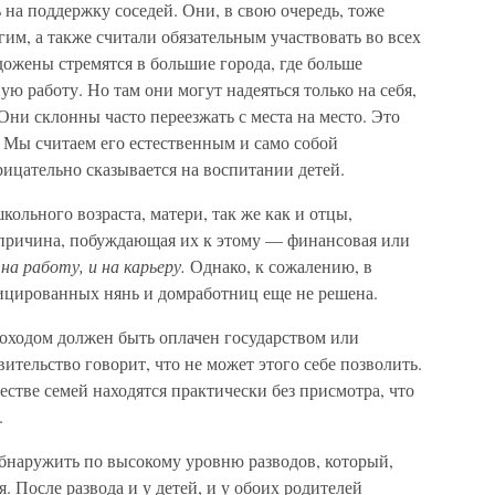
 на поддержку соседей. Они, в свою очередь, тоже
гим, а также считали обязательным участвовать во всех
ожены стремятся в большие города, где больше
ю работу. Но там они могут надеяться только на себя,
Они склонны часто переезжать с места на место. Это
 Мы считаем его естественным и само собой
рицательно сказывается на воспитании детей.
ольного возраста, матери, так же как и отцы,
 причина, побуждающая их к этому — финансовая или
 на работу, и на карьеру.
Однако, к сожалению, в
ицированных нянь и домработниц еще не решена.
доходом должен быть оплачен государством или
ельство говорит, что не может этого себе позволить.
естве семей находятся практически без присмотра, что
.
бнаружить по высокому уровню разводов, который,
я. После развода и у детей, и у обоих родителей