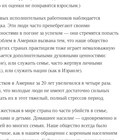
о их оценки не понравятся взрослым.)
ливых исполнительных работников наблюдается
ка. Эти люди часто пренебрегают своими
ностями в погоне за успехом — они стремятся попасть
проблем в Америки вызвана тем, что наше общество
угих странах практицизм тоже играет немаловажную
ивается дополнительными духовными ценностями:
не), или служить семье, часто жертвуя личными
), или служить нации (как в Израиле).
тков в Америке за 20 лет увеличился в четыре раза.
м, что молодые люди не имеют достаточно сильных
ть их в этот тяжелый, полный стрессов период.
естокая в мире страна по части убийств в семье,
енами и детьми. Домашнее насилие — одновременно и
ей во многих семьях. Наше общество всегда было
ечное, как в нашем обращении с коренным населением