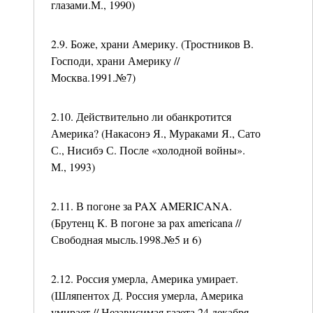
глазами.М., 1990)
2.9. Боже, храни Америку. (Тростников В.
Господи, храни Америку //
Москва.1991.№7)
2.10. Действительно ли обанкротится
Америка? (Накасонэ Я., Мураками Я., Сато
С., Нисибэ С. После «холодной войны».
М., 1993)
2.11. В погоне за PAX AMERICANA.
(Брутенц К. В погоне за pax americana //
Свободная мысль.1998.№5 и 6)
2.12. Россия умерла, Америка умирает.
(Шляпентох Д. Россия умерла, Америка
умирает // Независимая газета.24 декабря