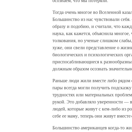
осознаём, что мы потеряли.
Тогда очень многое во Вселенной каза
Большинство из нас чувствовали себя.
образу и подобию, и считали, что каж
наука, как кажется, объяснила многое
толкования, но ученые слишком слабы
хуже, они свели представление о жиз
биологических и психологических орг
приспосабливающиеся к разнообразны
должным образом осознать значительн
Раньше люди жили вместе либо рядом 
пары всегда могли получить подсказк
трудностях или материальных проблема
рукой. Это добавляло уверенности — в
людей, которые живут с кем-либо из р
себе ее маму, теперь они живут вместе»
Большинство американцев когда-то жил