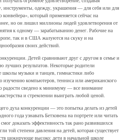
 получать огромное удовлетворение, создавая
, инструменты, одежду, украшения — для себя или для
 конвейера», который применяется сейчас на
ивнее, но он лишил миллионы людей удовлетворения от
анятия к одному — зарабатыванию денег. Рабочие на
опе, так и в США жалуются на скуку и на
днообразия своих действий.
нкуренции. Детей сравнивают друг с другом в семье и
ию лучших результатов. Некоторые родители
ие школы музыки и танцев, гимнастики либо
по изучению компьютеров, тенниса или американского
во радости сведено к минимуму — все внимание
мастерства и стремлении выиграть любой ценой.
го духа конкуренции — это попытка делать из детей
одного года узнавать Бетховена на портрете или читать
не смог доказать эффективность так рано развившихся
гли той степени давления на детей, которая существует
йств шокирующе высоко: дети в начальной школе