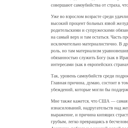
совершают самоубийства от страха, чт
Уже во взрослом возрасте среди удач
высокий процент больных язвой желуд
родительскими и супружескими обязан
на самый верх и там остаться. Часть 
исключительно материалистично. В др
роль, но там материализм уравновеш
обязанностью служить Богу (как в Ира
интересами (как в европейских странах
Так, уровень самоубийств среди подрос
Главная причина, думаю, состоит в то
убеждений, которые могли бы поддержа
Мне также кажется, что США — самая ж
изнасилований, надругательств над ж
выражение, и причина кипящих страст
грубым, легко превращаясь в бесчелов