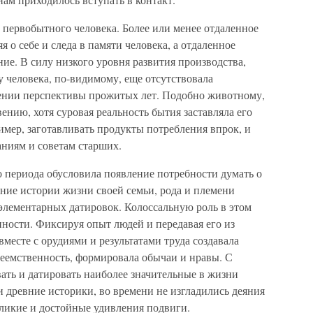
 первобытного человека. Более или менее отдаленное
я о себе и следа в памяти человека, а отдаленное
ие. В силу низкого уровня развития производства,
 человека, по-видимому, еще отсутствовала
дении перспективы прожитых лет. Подобно животному,
ению, хотя суровая реальность бытия заставляла его
ример, заготавливать продукты потребления впрок, и
ниям и советам старших.
периода обусловила появление потребности думать о
ние истории жизни своей семьи, рода и племени
 элементарных датировок. Колоссальную роль в этом
нности. Фиксируя опыт людей и передавая его из
месте с орудиями и результатами труда создавала
еемственность, формировала обычаи и нравы. С
ть и датировать наиболее значительные в жизни
и древние историки, во времени не изгладились деяния
ликие и достойные удивления подвиги.