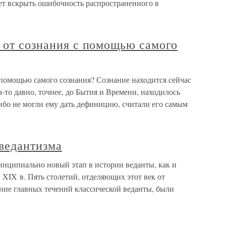
яет вскрыть ошибочность распространенного в
 от сознания с помощью самого
 помощью самого сознания? Сознание находится сейчас
-то давно, точнее, до Бытия и Времени, находилось
ибо не могли ему дать дефиницию, считали его самым
оведантизма
инципиально новый этап в истории веданты, как и
 XIX в. Пять столетий, отделяющих этот век от
ние главных течений классической веданты, были