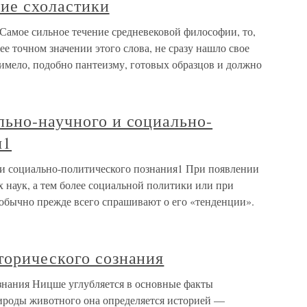
ние схоластики
Самое сильное течение средневековой философии, то,
е точном значении этого слова, не сразу нашло свое
имело, подобно пантеизму, готовых образцов и должно
льно-научного и социально-
я1
и социально-политического познания1 При появлении
 наук, а тем более социальной политики или при
 обычно прежде всего спрашивают о его «тенденции».
торического сознания
знания Ницше углубляется в основные факты
рироды животного она определяется историей —