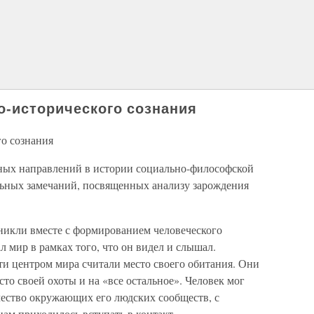
о-исторического сознания
го сознания
ных направлений в истории социально-философской
льных замечаний, посвященных анализу зарождения
никли вместе с формированием человеческого
 мир в рамках того, что он видел и слышал.
ти центром мира считали место своего обитания. Они
сто своей охоты и на «все остальное». Человек мог
чество окружающих его людских сообществ, с
ам приходилось вступать в контакт.