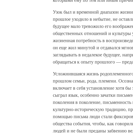
Узок был и временной диапазон жизни
прошлое уходило в небытие, не оставля
будущее мало тревожило его воображен
общественных отношений и культуры у
жизненная потребность в воспроизве
он еще жил минутой и отдавался мгнов
заглядывать в недалекое будущее, нап
обращаться к опыту прошлого — преда
Усложнившаяся жизнь родоплеменного 
прошлом семьи, рода, племени. Осозна
включает в себя установление хотя бы
сыграл язык, особенно зачатки письме
поколения в поколение, письменность в
культурно-историческую традицию, пр
помощью письма люди стали фиксирова
общества события, чтобы, как говорил
людей и не были преданы забвению ве