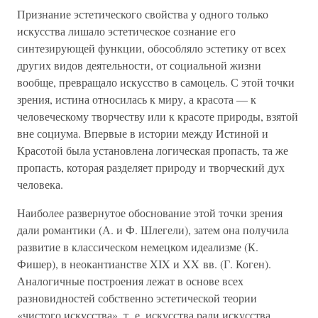
Признание эстетического свойства у одного только
искусства лишало эстетическое сознание его
синтезирующей функции, обособляло эстетику от всех
других видов деятельности, от социальной жизни
вообще, превращало искусство в самоцель. С этой точки
зрения, истина относилась к миру, а красота — к
человеческому творчеству или к красоте природы, взятой
вне социума. Впервые в истории между Истиной и
Красотой была установлена логическая пропасть, та же
пропасть, которая разделяет природу и творческий дух
человека.
Наиболее развернутое обоснование этой точки зрения
дали романтики (А. и Ф. Шлегели), затем она получила
развитие в классическом немецком идеализме (К.
Фишер), в неокантианстве XIX и XX вв. (Г. Коген).
Аналогичные построения лежат в основе всех
разновидностей собственно эстетической теории
«чистого искусства», т. е. искусства ради искусства.