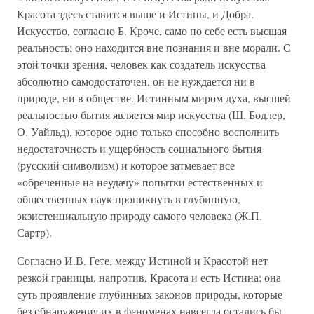
Красота здесь ставится выше и Истины, и Добра.
Искусство, согласно Б. Кроче, само по себе есть высшая
реальность; оно находится вне познания и вне морали. С
этой точки зрения, человек как создатель искусства
абсолютно самодостаточен, он не нуждается ни в
природе, ни в обществе. Истинным миром духа, высшей
реальностью бытия является мир искусства (Ш. Бодлер,
О. Уайльд), которое одно только способно восполнить
недостаточность и ущербность социального бытия
(русский символизм) и которое затмевает все
«обреченные на неудачу» попытки естественных и
общественных наук проникнуть в глубинную,
экзистенциальную природу самого человека (Ж.П.
Сартр).
Согласно И.В. Гете, между Истиной и Красотой нет
резкой границы, напротив, Красота и есть Истина; она
суть проявление глубинных законов природы, которые
без обнаружения их в феноменах навсегда остались бы