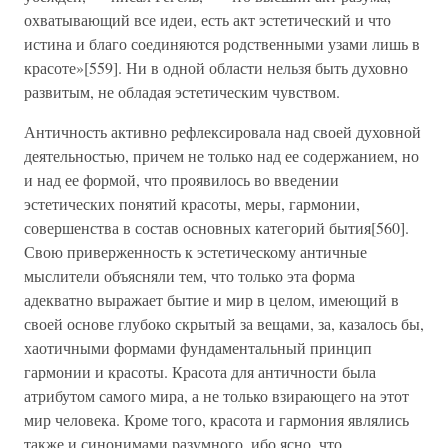
охватывающий все идеи, есть акт эстетический и что
истина и благо соединяются родственными узами лишь в
красоте»[559]. Ни в одной области нельзя быть духовно
развитым, не обладая эстетическим чувством.
Античность активно рефлексировала над своей духовной
деятельностью, причем не только над ее содержанием, но
и над ее формой, что проявилось во введении
эстетических понятий красоты, меры, гармонии,
совершенства в состав основных категорий бытия[560].
Свою приверженность к эстетическому античные
мыслители объясняли тем, что только эта форма
адекватно выражает бытие и мир в целом, имеющий в
своей основе глубоко скрытый за вещами, за, казалось бы,
хаотичными формами фундаментальный принцип
гармонии и красоты. Красота для античности была
атрибутом самого мира, а не только взирающего на этот
мир человека. Кроме того, красота и гармония являлись
также и синонимами разумного, ибо ясно, что