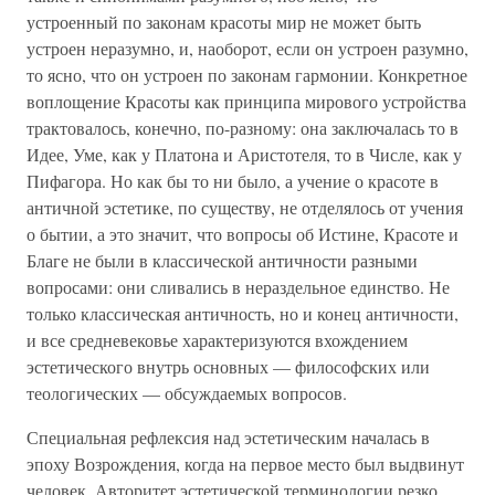
устроенный по законам красоты мир не может быть
устроен неразумно, и, наоборот, если он устроен разумно,
то ясно, что он устроен по законам гармонии. Конкретное
воплощение Красоты как принципа мирового устройства
трактовалось, конечно, по-разному: она заключалась то в
Идее, Уме, как у Платона и Аристотеля, то в Числе, как у
Пифагора. Но как бы то ни было, а учение о красоте в
античной эстетике, по существу, не отделялось от учения
о бытии, а это значит, что вопросы об Истине, Красоте и
Благе не были в классической античности разными
вопросами: они сливались в нераздельное единство. Не
только классическая античность, но и конец античности,
и все средневековье характеризуются вхождением
эстетического внутрь основных — философских или
теологических — обсуждаемых вопросов.
Специальная рефлексия над эстетическим началась в
эпоху Возрождения, когда на первое место был выдвинут
человек. Авторитет эстетической терминологии резко