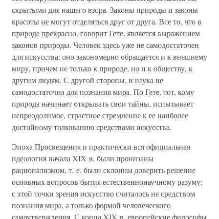
скрытыми для нашего взора. Законы природы и законы
красоты не могут отделяться друг от друга. Все то, что в
природе прекрасно, говорит Гете, является выражением
законов природы. Человек здесь уже не самодостаточен
для искусства: оно закономерно обращается и к внешнему
миру, причем не только к природе, но и к обществу, к
другим людям. С другой стороны, и наука не
самодостаточна для познания мира. По Гете, тот, кому
природа начинает открывать свои тайны, испытывает
непреодолимое, страстное стремление к ее наиболее
достойному толкованию средствами искусства.
Эпоха Просвещения и практически вся официальная
идеология начала XIX в. были пронизаны
рационализмом, т. е. были склонны доверить решение
основных вопросов бытия естественнонаучному разуму;
с этой точки зрения искусство считалось не средством
познания мира, а только формой человеческого
самоутверждения. С конца XIX в. европейские философы