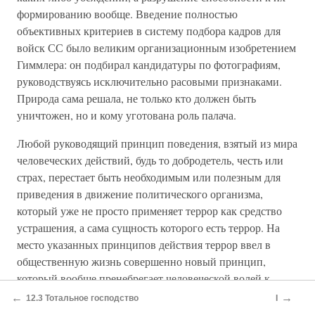
формированию вообще. Введение полностью
объективных критериев в систему подбора кадров для
войск СС было великим организационным изобретением
Гиммлера: он подбирал кандидатуры по фотографиям,
руководствуясь исключительно расовыми признаками.
Природа сама решала, не только кто должен быть
уничтожен, но и кому уготована роль палача.
Любой руководящий принцип поведения, взятый из мира
человеческих действий, будь то добродетель, честь или
страх, перестает быть необходимым или полезным для
приведения в движение политического организма,
который уже не просто применяет террор как средство
устрашения, а сама сущность которого есть террор. На
место указанных принципов действия террор ввел в
общественную жизнь совершенно новый принцип,
который вообще пренебрегает человеческой волей к
действию и взывает к настоятельной необходимости
←
→
12.3 Тотальное господство
I
некоего интуитивного проникновения в закон движения,