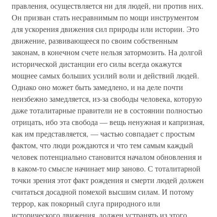
правления, осуществляется ни для людей, ни против них.
Он призван стать несравнимым по мощи инструментом
для ускорения движения сил природы или истории. Это
движение, развивающееся по своим собственным
законам, в конечном счете нельзя затормозить. На долгой
исторической дистанции его силы всегда окажутся
мощнее самых больших усилий воли и действий людей.
Однако оно может быть замедлено, и на деле почти
неизбежно замедляется, из-за свободы человека, которую
даже тоталитарные правители не в состоянии полностью
отрицать, ибо эта свобода — вещь ненужная и капризная,
как им представляется, — частью совпадает с простым
фактом, что люди рождаются и что тем самым каждый
человек потенциально становится началом обновления и
в каком-то смысле начинает мир заново. С тоталитарной
точки зрения этот факт рождения и смерти людей должен
считаться досадной помехой высшим силам. И потому
террор, как покорный слуга природного или
исторического движения, должен устранять из этого