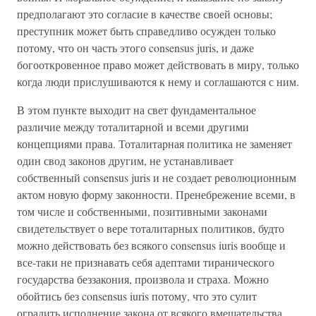
предполагают это согласие в качестве своей основы;
преступник может быть справедливо осужден только
потому, что он часть этого consensus juris, и даже
богооткровенное право может действовать в миру, только
когда люди прислушиваются к нему и соглашаются с ним.
В этом пункте выходит на свет фундаментальное
различие между тоталитарной и всеми другими
концепциями права. Тоталитарная политика не заменяет
один свод законов другим, не устанавливает
собственный consensus juris и не создает революционным
актом новую форму законности. Пренебрежение всеми, в
том числе и собственными, позитивными законами
свидетельствует о вере тоталитарных политиков, будто
можно действовать без всякого consensus iuris вообще и
все-таки не признавать себя адептами тиранического
государства беззакония, произвола и страха. Можно
обойтись без consensus iuris потому, что это сулит
оградить исполнение закона от всякого вмешательства