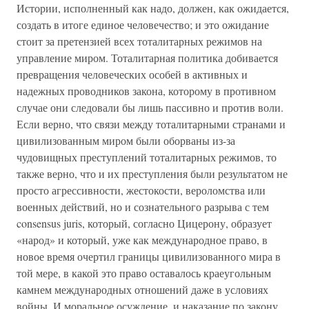
Истории, исполненный как надо, должен, как ожидается,
создать в итоге единое человечество; и это ожидание
стоит за претензией всех тоталитарных режимов на
управление миром. Тоталитарная политика добивается
превращения человеческих особей в активных и
надежных проводников закона, которому в противном
случае они следовали бы лишь пассивно и против воли.
Если верно, что связи между тоталитарными странами и
цивилизованным миром были оборваны из-за
чудовищных преступлений тоталитарных режимов, то
также верно, что и их преступления были результатом не
просто агрессивности, жестокости, вероломства или
военных действий, но и сознательного разрыва с тем
consensus juris, который, согласно Цицерону, образует
«народ» и который, уже как международное право, в
новое время очертил границы цивилизованного мира в
той мере, в какой это право оставалось краеугольным
камнем международных отношений даже в условиях
войны. И моральное осуждение, и наказание по закону