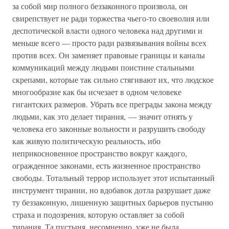
за собой мир полного беззаконного произвола, он
свирепствует не ради торжества чьего-то своеволия или
деспотической власти одного человека над другими и
меньше всего — просто ради развязывания войны всех
против всех. Он заменяет правовые границы и каналы
коммуникаций между людьми поистине стальными
скрепами, которые так сильно стягивают их, что людское
многообразие как бы исчезает в одном человеке
гигантских размеров. Убрать все преграды закона между
людьми, как это делает тирания, — значит отнять у
человека его законные вольности и разрушить свободу
как живую политическую реальность, ибо
неприкосновенное пространство вокруг каждого,
огражденное законами, есть жизненное пространство
свободы. Тотальный террор использует этот испытанный
инструмент тирании, но вдобавок дотла разрушает даже
ту беззаконную, лишенную защитных барьеров пустыню
страха и подозрения, которую оставляет за собой
тирания. Та пустыня, несомненно, уже не была