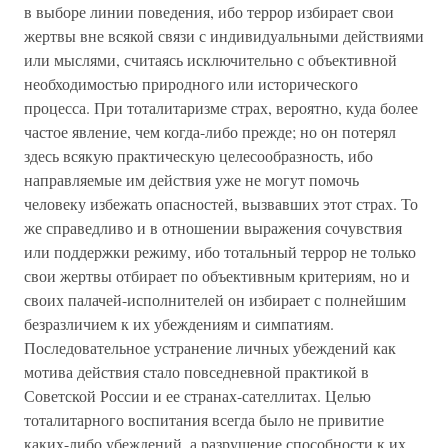
в выборе линии поведения, ибо террор избирает свои
жертвы вне всякой связи с индивидуальными действиями
или мыслями, считаясь исключительно с объективной
необходимостью природного или исторического
процесса. При тоталитаризме страх, вероятно, куда более
частое явление, чем когда-либо прежде; но он потерял
здесь всякую практическую целесообразность, ибо
направляемые им действия уже не могут помочь
человеку избежать опасностей, вызвавших этот страх. То
же справедливо и в отношении выражения сочувствия
или поддержки режиму, ибо тотальный террор не только
свои жертвы отбирает по объективным критериям, но и
своих палачей-исполнителей он избирает с полнейшим
безразличием к их убеждениям и симпатиям.
Последовательное устранение личных убеждений как
мотива действия стало повседневной практикой в
Советской России и ее странах-сателлитах. Целью
тоталитарного воспитания всегда было не привитие
каких-либо убеждений, а разрушение способности к их