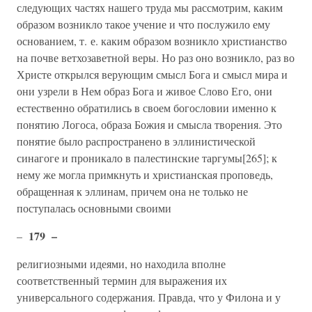
следующих частях нашего труда мы рассмотрим, каким
образом возникло такое учение и что послужило ему
основанием, т. е. каким образом возникло христианство
на почве ветхозаветной веры. Но раз оно возникло, раз во
Христе открылся верующим смысл Бога и смысл мира и
они узрели в Нем образ Бога и живое Слово Его, они
естественно обратились в своем богословии именно к
понятию Логоса, образа Божия и смысла творения. Это
понятие было распространено в эллинистической
синагоге и проникало в палестинские таргумы[265]; к
нему же могла примкнуть и христианская проповедь,
обращенная к эллинам, причем она не только не
поступалась основными своими
179 –
–
религиозными идеями, но находила вполне
соответственный термин для выражения их
универсального содержания. Правда, что у Филона и у