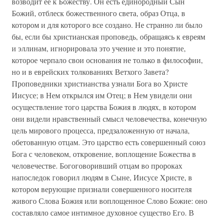
возводит ее к Божеству. Он есть единородный Сын
Божий, отблеск божественного света, образ Отца, в
котором и для которого все создано. Не странно ли было
бы, если бы христианская проповедь, обращаясь к евреям
и эллинам, игнорировала это учение и это понятие,
которое черпало свои основания не только в философии,
но и в еврейских толкованиях Ветхого Завета?
Проповедники христианства узнали Бога во Христе
Иисусе; в Нем открылся им Отец; в Нем увидели они
осуществление того царства Божия в людях, в котором
они видели нравственный смысл человечества, конечную
цель мирового процесса, предзаложенную от начала,
обетованную отцам. Это царство есть совершенный союз
Бога с человеком, откровение, воплощение Божества в
человечестве. Богоговоривший отцам во пророках
напоследок говорил людям в Сыне, Иисусе Христе, в
котором верующие признали совершенного носителя
живого Слова Божия или воплощенное Слово Божие: оно
составляло самое интимное духовное существо Его. В