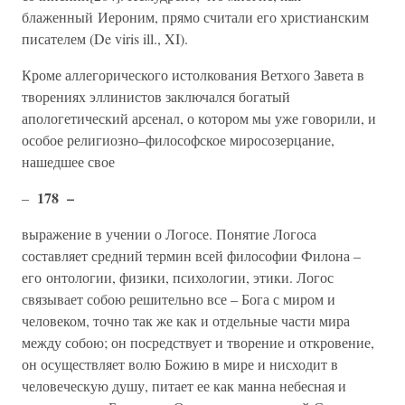
блаженный Иероним, прямо считали его христианским
писателем (De viris ill., XI).
Кроме аллегорического истолкования Ветхого Завета в
творениях эллинистов заключался богатый
апологетический арсенал, о котором мы уже говорили, и
особое религиозно–философское миросозерцание,
нашедшее свое
178 –
–
выражение в учении о Логосе. Понятие Логоса
составляет средний термин всей философии Филона –
его онтологии, физики, психологии, этики. Логос
связывает собою решительно все – Бога с миром и
человеком, точно так же как и отдельные части мира
между собою; он посредствует и творение и откровение,
он осуществляет волю Божию в мире и нисходит в
человеческую душу, питает ее как манна небесная и