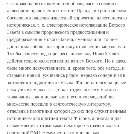
часть закона без околичностей обращалась в символ и
аллегорию нравственных истин? Правда, в христианском
богословии нашелся известный корректив: аллегористика
историческая, т. е. аллегорическое истолкование Ветхого
Завета в смысле пророческого предвосхищения и
предобразования Нового Завета, сменила или, точнее,
дополнила собою аллегористику отвлеченно–моральную.
Тут был своего рода прогресс, поскольку Новый Завет
действительно является исполнением Ветхого. Но и здесь
было много искусственного, и, кроме того, оба метода, и
старый и новый, уживались рядом, нередко соперничая в
затемнении подлинного смысла. Филон остался на целые
века учителем эксегезы, и как отдельные его мысли и
толкования, так и целые части его произведений во
множестве перешли в святоотеческую литературу,
отдельные памятники которой до сих пор служат ценным
источником для критики текста Филона, а иногда и для
ознакомления с отрывками некоторых утраченных его
сочинений[264]. Немудрено, что многие, как