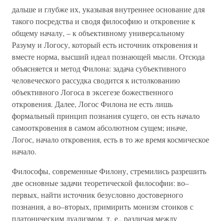
дальше и глубже их, указывая внутреннее основание для
такого посредства и сводя философию и откровение к
общему началу, – к объективному универсальному
Разуму и Логосу, который есть источник откровения и
вместе норма, высший идеал познающей мысли. Отсюда
объясняется и метод Филона: задача субъективного
человеческого рассудка сводится к истолкованию
объективного Логоса в эксегезе божественного
откровения. Далее, Логос Филона не есть лишь
формальный принцип познания сущего, он есть начало
самооткровения в самом абсолютном сущем; иначе,
Логос, начало откровения, есть в то же время космическое
начало.
Философы, современные Филону, стремились разрешить
две основные задачи теоретической философии: во–
первых, найти источник безусловно достоверного
познания, а во–вторых, примирить монизм стоиков с
платоническим дуализмом, т. е., различая между