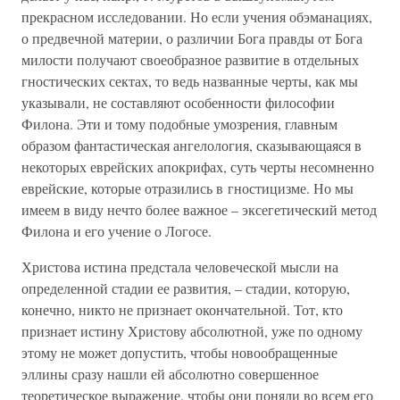
прекрасном исследовании. Но если учения обэманациях,
о предвечной материи, о различии Бога правды от Бога
милости получают своеобразное развитие в отдельных
гностических сектах, то ведь названные черты, как мы
указывали, не составляют особенности философии
Филона. Эти и тому подобные умозрения, главным
образом фантастическая ангелология, сказывающаяся в
некоторых еврейских апокрифах, суть черты несомненно
еврейские, которые отразились в гностицизме. Но мы
имеем в виду нечто более важное – эксегетический метод
Филона и его учение о Логосе.
Христова истина предстала человеческой мысли на
определенной стадии ее развития, – стадии, которую,
конечно, никто не признает окончательной. Тот, кто
признает истину Христову абсолютной, уже по одному
этому не может допустить, чтобы новообращенные
эллины сразу нашли ей абсолютно совершенное
теоретическое выражение, чтобы они поняли во всем его