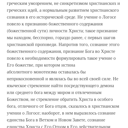
греческим умозрением, не синкретизмом христианских и
греческих идей, а нормальным развитием христианского
сознания в его исторической среде. Не учение о Логосе
повело к признанию божественного содержания
(божественной сути) личности Христа; такое признание
мы находим, бесспорно, гораздо ранее, с первых шагов
христианской проповеди. Напротив того, сознание этого
божественного содержания, признание Бога во Христе
повело к необходимости формулировать такое учение о
Его божестве, при котором истина
абсолютного монотеизма оставалась бы
неприкосновенной и являлась бы во всей своей силе. Не
языческое стремление найти посредствующего демона
или среднего бога между миром и отвлеченным
Божеством, не стремление обратить Христа в особого
бога, отличного от Бога отцов, сказалось в христианском
учении о Логосе; наоборот, в нем выразилось сознание
единства Бога в Ветхом и Новом Завете, сознание
единства Христа с Его Отцом в Его действительном