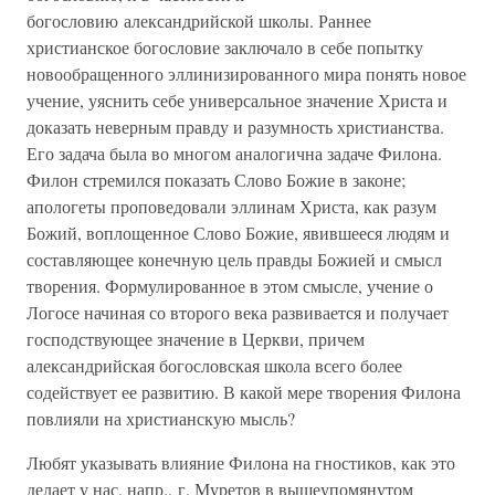
богословию александрийской школы. Раннее
христианское богословие заключало в себе попытку
новообращенного эллинизированного мира понять новое
учение, уяснить себе универсальное значение Христа и
доказать неверным правду и разумность христианства.
Его задача была во многом аналогична задаче Филона.
Филон стремился показать Слово Божие в законе;
апологеты проповедовали эллинам Христа, как разум
Божий, воплощенное Слово Божие, явившееся людям и
составляющее конечную цель правды Божией и смысл
творения. Формулированное в этом смысле, учение о
Логосе начиная со второго века развивается и получает
господствующее значение в Церкви, причем
александрийская богословская школа всего более
содействует ее развитию. В какой мере творения Филона
повлияли на христианскую мысль?
Любят указывать влияние Филона на гностиков, как это
делает у нас, напр., г. Муретов в вышеупомянутом