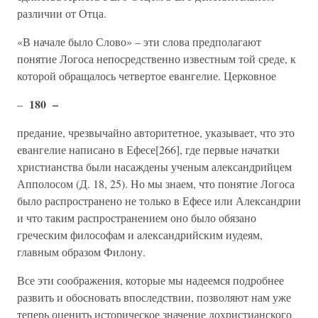
различии от Отца.
«В начале было Слово» – эти слова предполагают
понятие Логоса непосредственно известным той среде, к
которой обращалось четвертое евангелие. Церковное
180 –
–
предание, чрезвычайно авторитетное, указывает, что это
евангелие написано в Ефесе[266], где первые начатки
христианства были насаждены ученым александрийцем
Апполосом (Д. 18, 25). Но мы знаем, что понятие Логоса
было распространено не только в Ефесе или Александрии
и что таким распространением оно было обязано
греческим философам и александрийским иудеям,
главным образом Филону.
Все эти соображения, которые мы надеемся подробнее
развить и обосновать впоследствии, позволяют нам уже
теперь оценить историческое значение дохристианского