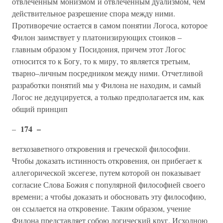
отвлеченным монизмом и отвлеченным дуализмом, чем
действительное разрешение спора между ними.
Противоречие остается в самом понятии Логоса, которое
Филон заимствует у платонизирующих стоиков –
главным образом у Посидония, причем этот Логос
относится то к Богу, то к миру, то является третьим,
тварно–личным посредником между ними. Отчетливой
разработки понятий мы у Филона не находим, и самый
Логос не дедуцируется, а только предполагается им, как
общий принцип
174 –
–
ветхозаветного откровения и греческой философии.
Чтобы доказать истинность откровения, он прибегает к
аллегорической эксегезе, путем которой он показывает
согласие Слова Божия с популярной философией своего
времени; а чтобы доказать и обосновать эту философию,
он ссылается на откровение. Таким образом, учение
Филона представляет собою логический круг. Исходною