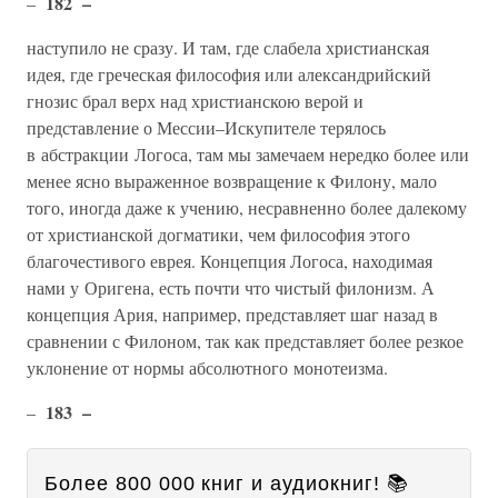
182 –
–
наступило не сразу. И там, где слабела христианская
идея, где греческая философия или александрийский
гнозис брал верх над христианскою верой и
представление о Мессии–Искупителе терялось
в абстракции Логоса, там мы замечаем нередко более или
менее ясно выраженное возвращение к Филону, мало
того, иногда даже к учению, несравненно более далекому
от христианской догматики, чем философия этого
благочестивого еврея. Концепция Логоса, находимая
нами у Оригена, есть почти что чистый филонизм. А
концепция Ария, например, представляет шаг назад в
сравнении с Филоном, так как представляет более резкое
уклонение от нормы абсолютного монотеизма.
183 –
–
Более 800 000 книг и аудиокниг! 📚