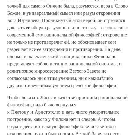
точкой для самого Филона была, разумеется, вера в Слово
Божие, в универсальный смысл или разум откровения
Бога Израилева. Проникнутый этой верой, он стремился
доказать ее общую разумность и постольку – ее согласие с
современной ему рациональной философией: откровение
не только не противоречит ей, но обосновывает ее и
разрешает все ее затруднения и противоречия. На деле,
однако, и эклектический стоицизм эпохи Филона не
представляет собою истинно рациональной системы, и
религиозное миросозерцание Ветхого Завета не
согласовалось ни с этим учением, ни с каким?либо
другим отвлеченным учением греческой философии.
Чтобы доказать Логос в качестве принципа рациональной
философии, надо было вернуться
к Платону и Аристотелю и дать чисто умозрительное
построение, какого у Филона нет и следов. А чтобы
создать действительную философию ветхозаветного
откровения, нужно было понять Ветхий Завет из него