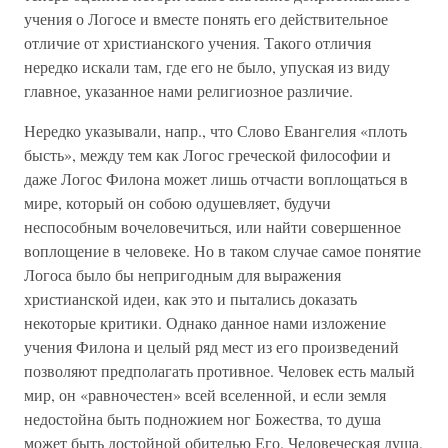
учения о Логосе и вместе понять его действительное
отличие от христианского учения. Такого отличия
нередко искали там, где его не было, упуская из виду
главное, указанное нами религиозное различие.
Нередко указывали, напр., что Слово Евангелия «плоть
бысть», между тем как Логос греческой философии и
даже Логос Филона может лишь отчасти воплощаться в
мире, который он собою одушевляет, будучи
неспособным вочеловечиться, или найти совершенное
воплощение в человеке. Но в таком случае самое понятие
Логоса было бы непригодным для выражения
христианской идеи, как это и пытались доказать
некоторые критики. Однако данное нами изложение
учения Филона и целый ряд мест из его произведений
позволяют предполагать противное. Человек есть малый
мир, он «равночестен» всей вселенной, и если земля
недостойна быть подножием ног Божества, то душа
может быть достойной обителью Его. Человеческая душа,