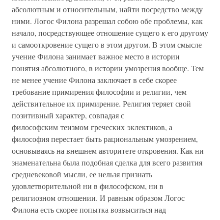
абсолютным и относительным, найти посредство между
ними. Логос Филона разрешал собою обе проблемы, как
начало, посредствующее отношение сущего к его другому
и самооткровение сущего в этом другом. В этом смысле
учение Филона занимает важное место в истории
понятия абсолютного, в истории умозрения вообще. Тем
не менее учение Филона заключает в себе скорее
требование примирения философии и религии, чем
действительное их примирение. Религия теряет свой
позитивный характер, совпадая с
философским теизмом греческих эклектиков, а
философия перестает быть рациональным умозрением,
основываясь на внешнем авторитете откровения. Как ни
знаменательна была подобная сделка для всего развития
средневековой мысли, ее нельзя признать
удовлетворительной ни в философском, ни в
религиозном отношении. И равным образом Логос
Филона есть скорее попытка возвыситься над