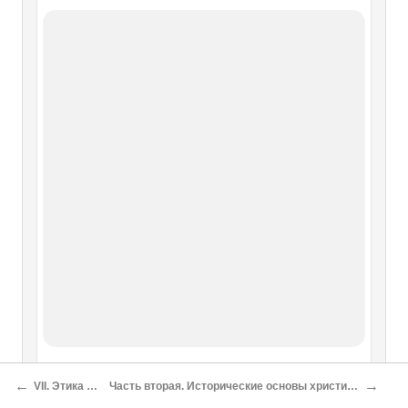
←
→
VII. Этика Филона
Часть вторая. Исторические основы христианского богосознания