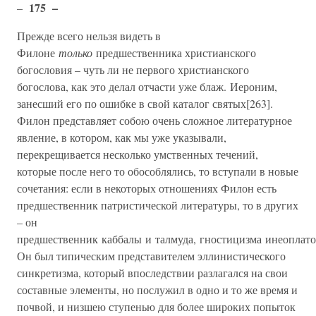
175 –
–
Прежде всего нельзя видеть в
Филоне
только
предшественника христианского
богословия – чуть ли не первого христианского
богослова, как это делал отчасти уже блаж. Иероним,
занесший его по ошибке в свой каталог святых[263].
Филон представляет собою очень сложное литературное
явление, в котором, как мы уже указывали,
перекрещивается несколько умственных течений,
которые после него то обособлялись, то вступали в новые
сочетания: если в некоторых отношениях Филон есть
предшественник патристической литературы, то в других
– он
предшественник каббалы и талмуда, гностицизма инеоплато
Он был типическим представителем эллинистического
синкретизма, который впоследствии разлагался на свои
составные элементы, но послужил в одно и то же время и
почвой, и низшею ступенью для более широких попыток