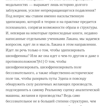
модальностях — выражает лишь историю долгого
заблуждения, усилие непрекращающегося подавления?
Под вопрос мы ставим именно насильственную
эдипизацию, которой в теории и на практике предается
психоанализ, сопрягая возможности образа и структуры.
И, невзирая на некоторые превосходные книги, недавно
написанные отдельными учениками Лакана, мы задаемся
вопросом, идет ли и мысль Лакана в этом направлении.
Идет ли речь только о том, чтобы эдипизировать
шизофреника? Или же она идет о чем-то другом и даже о
противоположном?[61] О том, чтобы
шизофренизировать, шизофренизировать поле
бессознательного, а также общественно-историческое
поле так, чтобы разорвать путы Эдипа и повсюду
обнаружить силу различных желающих производств,
подсоединить к самому Реальному сцепку аналитической
машины, желания и производства? Ведь само
бессознательное не в большей степени структурно, чем