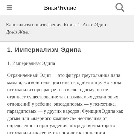
ВикиЧтение
Капитализм и шизофрения. Книга 1. Анти-Эдип
Делёз Жиль
1. Империализм Эдипа
1. Империализм Эдипа
Ограниченный Эдип — это фигура треугольника папа-
мама-я, вся констелляция семьи в одном лице. Но когда
психоанализ превращает его в свою догму, он не
отрицает существование так называемых доэдиповых
отношений у ребенка, экзоэдиповых — у психотика,
параэдиповых — у других народов. Функция Эдипа как
догмы или «ядерного комплекса» неотделима от
определенного принуждения, посредством которого
психоаналитик-теоретик восходит к концепции