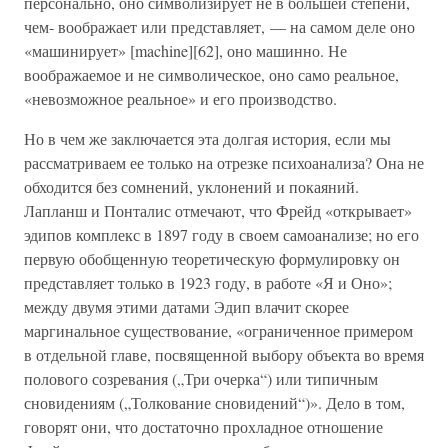
персонально, оно символизирует не в большей степени,
чем- воображает или представляет, — на самом деле оно
«машинирует» [machine][62], оно машинно. Не
воображаемое и не символическое, оно само реальное,
«невозможное реальное» и его производство.
Но в чем же заключается эта долгая история, если мы
рассматриваем ее только на отрезке психоанализа? Она не
обходится без сомнений, уклонений и покаяний.
Лапланш и Понталис отмечают, что Фрейд «открывает»
эдипов комплекс в 1897 году в своем самоанализе; но его
первую обобщенную теоретическую формулировку он
представляет только в 1923 году, в работе «Я и Оно»;
между двумя этими датами Эдип влачит скорее
маргинальное существование, «ограниченное примером
в отдельной главе, посвященной выбору объекта во время
полового созревания („Три очерка“) или типичным
сновидениям („Толкование сновидений“)». Дело в том,
говорят они, что достаточно прохладное отношение