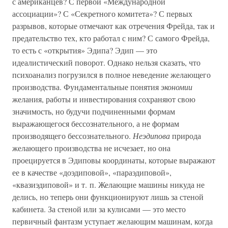
с американцев? С первой «Международной
ассоциации»? С «Секретного комитета»? С первых
разрывов, которые отмечают как отречения Фрейда, так и
предательство тех, кто работал с ним? С самого Фрейда,
то есть с «открытия» Эдипа? Эдип — это
идеалистический поворот. Однако нельзя сказать, что
психоанализ погрузился в полное неведение желающего
производства. Фундаментальные понятия
экономии
желания, работы и инвестирования сохраняют свою
значимость, но будучи подчиненными формам
выражающегося бессознательного, а не формам
производящего бессознательного.
Неэдипова
природа
желающего производства не исчезает, но она
проецируется в Эдиповы координаты, которые выражают
ее в качестве «доэдиповой», «параэдиповой»,
«квазиэдиповой» и т. п. Желающие машины никуда не
делись, но теперь они функционируют лишь за стеной
кабинета. За стеной или за кулисами — это место
первичный фантазм уступает желающим машинам, когда