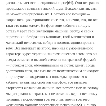
распластывает все по эдиповой сцене[64]. Они все равно
продолжают создавать адский шум. Психоаналитик сам
не может игнорировать их. Поэтому его позиция —
скорее позиция отрицания: «все это, конечно, так, но все-
таки это папа-мама». На фронтоне кабинета пишут:
оставь у врат твои желающие машины, забудь о своих
сиротских и безбрачных машинах, твой магнитофон и
маленький велосипед, войди и позволь эдипизировать
тебя. Все вытекает из этого, начиная с уморительного
характера курса терапии, заключающегося в том, что он
всегда остается в высшей степени контрактной формой
— потоком слов, обмениваемым на поток денег. Тогда
достаточно того, что называют психотическим эпизодом:
в приступе шизофрении мы однажды приносим в
кабинет аналитика свой магнитофон, все зависает,
вторгается желающая машина, все встает с ног на голову,
мы разорвали контракт, мы не остались верны великому
принципу исключения третьего, мы ввели третьего,
желающую машину собственной персоной[65]. Однако