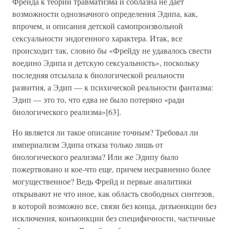
Фрейда к теории травматизма и соблазна не дает
возможности однозначного определения Эдипа, как,
впрочем, и описания детской самопроизвольной
сексуальности эндогенного характера. Итак, все
происходит так, словно бы «Фрейду не удавалось свести
воедино Эдипа и детскую сексуальность», поскольку
последняя отсылала к биологической реальности
развития, а Эдип — к психической реальности фантазма:
Эдип — это то, что едва не было потеряно «ради
биологического реализма»[63].
Но является ли такое описание точным? Требовал ли
империализм Эдипа отказа только лишь от
биологического реализма? Или же Эдипу было
пожертвовано и кое-что еще, причем несравненно более
могущественное? Ведь Фрейд и первые аналитики
открывают не что иное, как область свободных синтезов,
в которой возможно все, связи без конца, дизъюнкции без
исключения, конъюнкции без специфичности, частичные