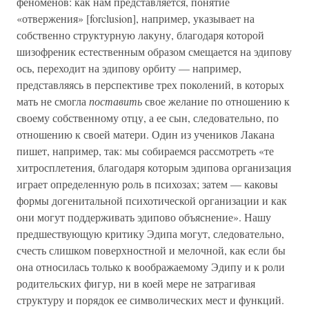
феноменов: как нам представляется, понятие
«отвержения» [forclusion], например, указывает на
собственно структурную лакуну, благодаря которой
шизофреник естественным образом смещается на эдипову
ось, переходит на эдипову орбиту — например,
представляясь в перспективе трех поколений, в которых
мать не смогла
поставить
свое желание по отношению к
своему собственному отцу, а ее сын, следовательно, по
отношению к своей матери. Один из учеников Лакана
пишет, например, так: мы собираемся рассмотреть «те
хитросплетения, благодаря которым эдипова организация
играет определенную роль в психозах; затем — каковы
формы догенитальной психотической организации и как
они могут поддерживать эдипово объяснение». Нашу
предшествующую критику Эдипа могут, следовательно,
счесть слишком поверхностной и мелочной, как если бы
она относилась только к воображаемому Эдипу и к роли
родительских фигур, ни в коей мере не затрагивая
структуру и порядок ее символических мест и функций.