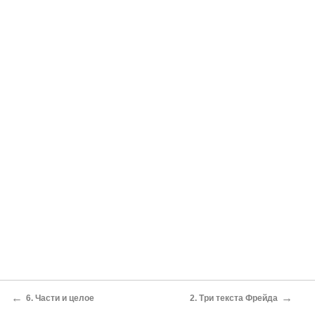
←
→
6. Части и целое
2. Три текста Фрейда