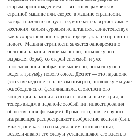
старым происхождением — все это выражается в
странной машине или, скорее, в машине странности,
которая находится в пустыне, которая подвергает самым
жестоким, самым суровым испытаниям, свидетельствуя
как о сопротивлении старого порядка, так и о принятии
нового. Машина странности является одновременно
большой параноической машиной, поскольку она
выражает борьбу со старой системой, и уже
прославленной безбрачной машиной, поскольку она
ведет к триумфу нового союза. Деспот — это параноик
(это утверждение вполне закономерно, поскольку мы уже
освободились от фамилиализма, свойственного
концепции паранойи в психоанализе и психиатрии, и
теперь видим в паранойе особый тип инвестирования
общественной формации). Кроме того, новые группы
извращенцев распространяют изобретение деспота (быть
может, они как раз и наделили им этого деспота),
возвеличивают его славу и устанавливают его власть в