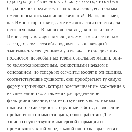
царствующий Император… Я хочу сказать, что он был
бы, конечно, предметом наших помыслов, если бы мы
имели о нем хоть малейшие сведения!.. Народ не знает,
как Император правит, даже имя династии остается для
него неясным… В наших деревнях давно почившие
Императоры всходят на трон, а тому, кто живет только в
легендах, случается обнародовать закон, который
зачитывается священником у алтаря». Что же до самих
подсистем, первобытных территориальных машин, они-
то являются конкретным, конкретными началом и
основанием, но теперь их сегменты входят в отношения,
соответствующие сущности, они приобретают ту самую
форму кирпичиков, которая обеспечивает им вхождение в
высшее единство, а также их распределенное
функционирование, соответствующее коллективным
планам того же единства (крупные работы, извлечение
прибавочной стоимости, дань, общее рабство). Две
записи сосуществуют в имперской формации и
примиряются в той мере, в какой одна закладывается в