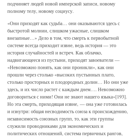
подчиняет людей новой имперской записи, новому
полному телу, новому социусу.
«Они приходят как судьба… они оказываются здесь с
быстротой молнии, слишком ужасные, слишком
внезапные…» Дело в том, что смерть к первобытной
системе всегда приходит извне, ведь история — это
история случайностей и встреч. Как облачко,
надвигающееся из пустыни, приходят завоеватели —
«Невозможно понять, как они проникли», как они
прошли через столько «высоких пустынных плато,
столько просторных и плодородных долин… Но они уже
здесь, и их число растет с каждым днем…. Невозможно
договориться с ними! Они не знают нашего языка»[193].
Но эта смерть, приходящая извне, — она уже готовилась
и изнутри: общая несводимость союза к происхождению,
независимость союзных групп, то, как эти группы
служили проводниками для экономических и
политических отношений, система первичных рангов,