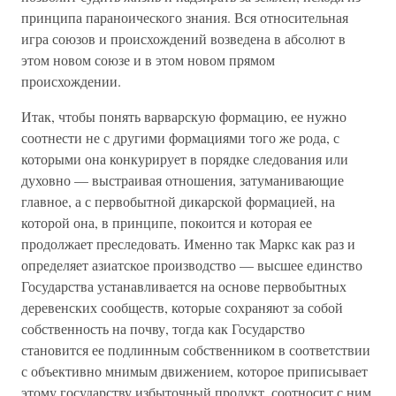
принципа параноического знания. Вся относительная
игра союзов и происхождений возведена в абсолют в
этом новом союзе и в этом новом прямом
происхождении.
Итак, чтобы понять варварскую формацию, ее нужно
соотнести не с другими формациями того же рода, с
которыми она конкурирует в порядке следования или
духовно — выстраивая отношения, затуманивающие
главное, а с первобытной дикарской формацией, на
которой она, в принципе, покоится и которая ее
продолжает преследовать. Именно так Маркс как раз и
определяет азиатское производство — высшее единство
Государства устанавливается на основе первобытных
деревенских сообществ, которые сохраняют за собой
собственность на почву, тогда как Государство
становится ее подлинным собственником в соответствии
с объективно мнимым движением, которое приписывает
этому государству избыточный продукт, соотносит с ним