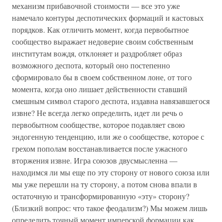
механизм прибавочной стоимости — все это уже
намечало контуры деспотических формаций и кастовых
порядков. Как отличить момент, когда первобытное
сообщество выражает недоверие своим собственным
институтам вождя, отклоняет и раздробляет образ
возможного деспота, который оно постепенно
сформировало бы в своем собственном лоне, от того
момента, когда оно лишает действенности ставший
смешным символ старого деспота, издавна навязавшегося
извне? Не всегда легко определить, идет ли речь о
первобытном сообществе, которое подавляет свою
эндогенную тенденцию, или же о сообществе, которое с
грехом пополам восстанавливается после ужасного
вторжения извне. Игра союзов двусмысленна —
находимся ли мы еще по эту сторону от нового союза или
мы уже перешли на ту сторону, а потом снова впали в
остаточную и трансформированную «эту» сторону?
(Близкий вопрос: что такое феодализм?) Мы можем лишь
определить точный момент имперской формации как