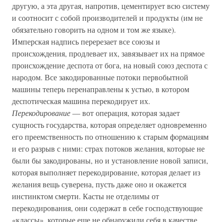
другую, а эта другая, напротив, цементирует всю систему
и соотносит с собой производителей и продукты (им не
обязательно говорить на одном и том же языке).
Имперская надпись перерезает все союзы и
происхождения, продлевает их, завязывает их на прямое
происхождение деспота от бога, на новый союз деспота с
народом. Все закодированные потоки первобытной
машины теперь перенаправлены к устью, в котором
деспотическая машина перекодирует их.
Перекодирование
— вот операция, которая задает
сущность государства, которая определяет одновременно
его преемственность по отношению к старым формациям
и его разрыв с ними: страх потоков желания, которые не
были бы закодированы, но и установление новой записи,
которая выполняет перекодирование, которая делает из
желания вещь суверена, пусть даже оно и окажется
инстинктом смерти. Касты не отделимы от
перекодирования, они содержат в себе господствующие
«классы», которые еще не обнаружили себя в качестве