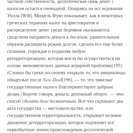
частной собственности, деспотическая связь денег с
налогом остается очевидной. Опираясь на исследования
Уилла [Will], Мишель Фуко показывает, как в некоторых
греческих тираниях налог на аристократов и
распределение денег среди бедняков оказываются
средством направить деньги к богатым, удивительным
образом расширить режим долгов, сделать его еще более
сильным, упреждая и подавляя любую
ретерриторизацию, которая могла бы осуществиться на
основе экономических данных аграрной проблемы[195].
(Словно бы греки по-своему открыли то, что американцы
обнаружат после
New-Deal
[196], — то, что тяжелые
государственные налоги благоприятствуют добрым
делам.) Короче говоря, деньги, денежный оборот, —
это
способ сделать долг бесконечным.
Вот что скрывают два
акта государства — местожительство, или
государственная территориальность, открывает великое
движение детерриторизации, которое подчиняет все
первобытные линии происхождения деспотической