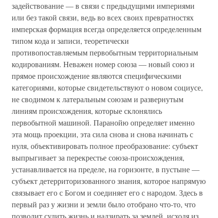
задействование — в связи с предыдущими империями
или без такой связи, ведь во всех своих превратностях
имперская формация всегда определяется определенным
типом кода и записи, теоретически
противопоставляемым первобытным территориальным
кодированиям. Неважен номер союза — новый союз и
прямое происхождение являются специфическими
категориями, которые свидетельствуют о новом социусе,
не сводимом к латеральным союзам и развернутым
линиям происхождения, которые склонялись
первобытной машиной. Паранойю определяет именно
эта мощь проекции, эта сила снова и снова начинать с
нуля, объективировать полное преобразование: субъект
выпрыгивает за перекрестье союза-происхождения,
устанавливается на пределе, на горизонте, в пустыне —
субъект детерриторизованного знания, которое напрямую
связывает его с Богом и соединяет его с народом. Здесь в
первый раз у жизни и земли было отобрано что-то, что
позволит судить жизнь и надзирать за землей, исходя из