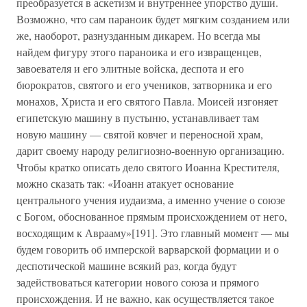
преобразуется в аскетизм и внутреннее упорство души.
Возможно, что сам параноик будет мягким созданием или
же, наоборот, разнузданным дикарем. Но всегда мы
найдем фигуру этого параноика и его извращенцев,
завоевателя и его элитные войска, деспота и его
бюрократов, святого и его учеников, затворника и его
монахов, Христа и его святого Павла. Моисей изгоняет
египетскую машину в пустыню, устанавливает там
новую машину — святой ковчег и переносной храм,
дарит своему народу религиозно-военную организацию.
Чтобы кратко описать дело святого Иоанна Крестителя,
можно сказать так: «Иоанн атакует основание
центрального учения иудаизма, а именно учение о союзе
с Богом, обоснованное прямым происхождением от него,
восходящим к Аврааму»[191]. Это главный момент — мы
будем говорить об имперской варварской формации и о
деспотической машине всякий раз, когда будут
задействоваться категории нового союза и прямого
происхождения. И не важно, как осуществляется такое