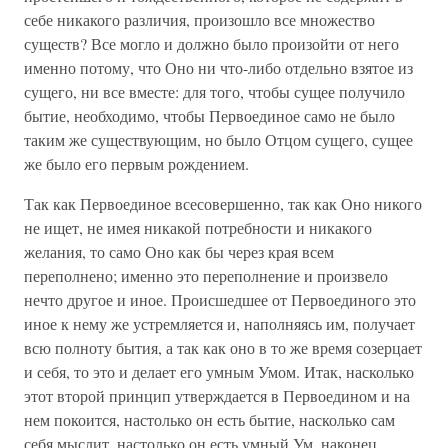
себе никакого различия, произошло все множество
существ? Все могло и должно было произойти от него
именно потому, что Оно ни что-либо отдельно взятое из
сущего, ни все вместе: для того, чтобы сущее получило
бытие, необходимо, чтобы Первоединое само не было
таким же существующим, но было Отцом сущего, сущее
же было его первым рождением.
Так как Первоединое всесовершенно, так как Оно никого
не ищет, не имея никакой потребности и никакого
желания, то само Оно как бы через края всем
переполнено; именно это переполнение и произвело
нечто другое и иное. Происшедшее от Первоединого это
иное к нему же устремляется и, наполняясь им, получает
всю полноту бытия, а так как оно в то же время созерцает
и себя, то это и делает его умным Умом. Итак, насколько
этот второй принцип утверждается в Первоедином и на
нем покоится, настолько он есть бытие, насколько сам
себя мыслит, настолько он есть умный Ум, наконец,