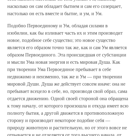
насколько он сам обладает бытием и сам его созерцает,
настолько он есть вместе и бытие, и ум, и Ум.
Подобно Первоединому и Ум, обладая силами в
изобилии, как бы изливает часть их и этим производит
новое, подобное себе существо; это новое существо
является его образом точно так же, как и сам Ум является
образом Первоединого. Эта происшедшая от субстанции
и мысли Ума новая энергия и есть мировая Душа. Как
при творении Ума Первоединое пребывает в себе
недвижимо и неизменно, так же и Ум — при творении
мировой Души. Душа же действует совсем иначе: она не
пребывает всецело в себе, но, производя свой образ, сама
отдается движению. Одной своей стороной она обращена
к тому началу, от которого произошла и откуда имеет всю
полноту бытия, а другой движется в противоположную
сторону и производит некоторое подобие себя —
природу животную и растительную, но от этого вовсе не
отрывается и не отделяется от того высшего начала, от