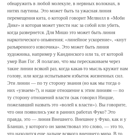
обнаружить в любой молекуле, в нервных волокнах, в
нитях паутины. Это может быть та ужасная линия
перемещения кита, о которой говорит Мелвилл в «Моби
Дике» и которая может увести нас за собой или убить,
когда развернется. Для Мишо это может быть линия
наркотического опьянения; «линейное ускорение», «кнут
разъяренного извозчика». Это может быть линия
художника, например у Кандинского или та, от которой
умер Ван Гог. Я полагаю, что мы перескакиваем через
такие линии всякий раз, когда какая-то мысль кружит нам
голову, или когда испытываем избыток жизненных сил.
Эти линии — по ту сторону знания (но как мы тогда о
них «узнаем»?), и наше отношение к этим линиям — по
ту сторону отношений власти (как говорил Ницше,
пожелавший назвать это «волей к власти»). Вы говорите,
что они появились уже в ранних работах Фуко? Это
правда, это — линия Внешнего. Внешнее у Фуко, как и у
Бланшо, у которого он заимствовал это слово, — это то,
что находится еще дальше всякого внешнего мира. В то