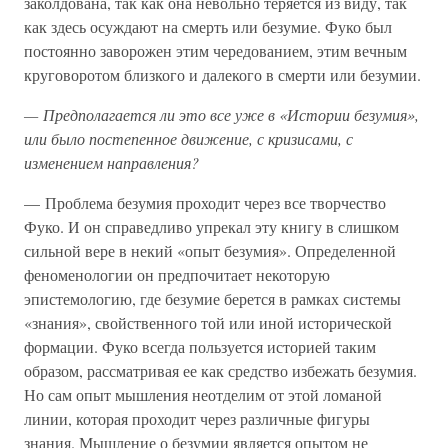
заколдована, так как она невольно теряется из виду, так
как здесь осуждают на смерть или безумие. Фуко был
постоянно заворожен этим чередованием, этим вечным
круговоротом близкого и далекого в смерти или безумии.
— Предполагается ли это все уже в «Истории безумия»,
или было постепенное движение, с кризисами, с
изменением направления?
— Проблема безумия проходит через все творчество
Фуко. И он справедливо упрекал эту книгу в слишком
сильной вере в некий «опыт безумия». Определенной
феноменологии он предпочитает некоторую
эпистемологию, где безумие берется в рамках системы
«знания», свойственного той или иной исторической
формации. Фуко всегда пользуется историей таким
образом, рассматривая ее как средство избежать безумия.
Но сам опыт мышления неотделим от этой ломаной
линии, которая проходит через различные фигуры
знания. Мышление о безумии является опытом не