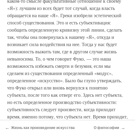
каком-то смысле факультативные (отношение к своему
«Я»): лучшим из всех будет тот случай, когда власть
обращается на наше «Я». Греки изобрели эстетический
способ существования. Это и есть субъективация:
сообщить определенную кривизну этой линии, сделать
так, чтобы она повернулась к нашему «Я», откуда и
возникает сила воздействия на нее. Тогда у нас будет
возможность выжить там, где в другом случае жизнь
невыносима. То, о чем говорит Фуко, — это наша
возможность избежать смерти и безумия, если мы
сделаем из существования определенный «модус»,
определенное «искусство». Было бы глупо утверждать,
что Фуко открыл или вновь вернулся к понятию
субъекта, после того как отверг его. Здесь нет субъекта,
но есть определенное производство субъективности:
субъективность следует произвести, когда приходит
время, именно потому, что субъекта нет. Время приходит,
когда мы преодолеваем стадии знания и власти, и эти
←
→
Жизнь как произведение искусства
О философии
стадии вынуждают нас поставить новый вопрос, который