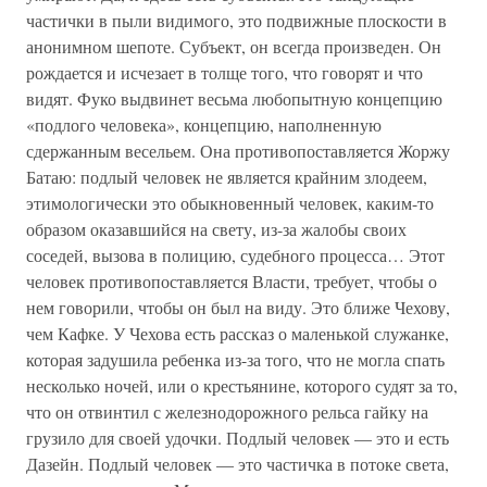
частички в пыли видимого, это подвижные плоскости в
анонимном шепоте. Субъект, он всегда произведен. Он
рождается и исчезает в толще того, что говорят и что
видят. Фуко выдвинет весьма любопытную концепцию
«подлого человека», концепцию, наполненную
сдержанным весельем. Она противопоставляется Жоржу
Батаю: подлый человек не является крайним злодеем,
этимологически это обыкновенный человек, каким-то
образом оказавшийся на свету, из-за жалобы своих
соседей, вызова в полицию, судебного процесса… Этот
человек противопоставляется Власти, требует, чтобы о
нем говорили, чтобы он был на виду. Это ближе Чехову,
чем Кафке. У Чехова есть рассказ о маленькой служанке,
которая задушила ребенка из-за того, что не могла спать
несколько ночей, или о крестьянине, которого судят за то,
что он отвинтил с железнодорожного рельса гайку на
грузило для своей удочки. Подлый человек — это и есть
Дазейн. Подлый человек — это частичка в потоке света,