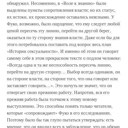
обнаружил. Несомненно, в «Воле к знанию» были
выделены пункты сопротивления власти; но их статус,
их истоки, их происхождение оставались неясными. У
Фуко, возможно, было ощущение, что ему следует любой
ценой пересечь эту линию, перейти на другой берег,
оказаться по ту сторону знания-власти. Даже если бы для
этого потребовалось поставить под вопрос весь план
«Истории сексуальности». И именно об этом он говорит
самому себе в этом прекрасном тексте о подлом человеке:
«Всегда одна и та же неспособность пересечь линию,
перейти на другую сторону… Выбор всегда одинаков, он
на стороне власти, на стороне того, что она говорит или
заставляет говорить…». Это ничуть не значит, что он
отвергает свою прежнюю работу. Напротив, вся его
прежняя работа была толчком к этому новому
выступлению. Это способны понять только читатели,
которые «сопровождают» Фуко в его исследованиях.
Поэтому было бы так глупо пытаться утверждать: есть
мнение, что он вводил всех в заблуждение, что он обязан