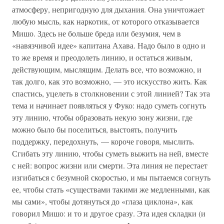
атмосферу, непригодную для дыхания. Она уничтожает
любую мысль, как наркотик, от которого отказывается
Мишо. Здесь не больше бреда или безумия, чем в
«навязчивой идее» капитана Ахава. Надо было в одно и
то же время и преодолеть линию, и остаться живым,
действующим, мыслящим. Делать все, что возможно, и
так долго, как это возможно, — это искусство жить. Как
спастись, уцелеть в столкновении с этой линией? Так эта
тема и начинает появляться у Фуко: надо суметь согнуть
эту линию, чтобы образовать некую зону жизни, где
можно было бы поселиться, выстоять, получить
поддержку, передохнуть, — короче говоря, мыслить.
Сгибать эту линию, чтобы суметь выжить на ней, вместе
с ней: вопрос жизни или смерти. Эта линия не перестает
изгибаться с безумной скоростью, и мы пытаемся согнуть
ее, чтобы стать «существами такими же медленными, как
мы сами», чтобы дотянуться до «глаза циклона», как
говорил Мишо: и то и другое сразу. Эта идея складки (и