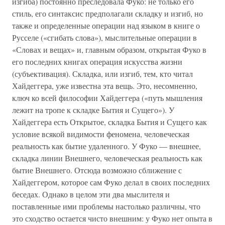
изгиба) постоянно преследовала Фуко: не только его
стиль, его синтаксис предполагали складку и изгиб, но
также и определенные операции над языком в книге о
Русселе («сгибать слова»), мыслительные операции в
«Словах и вещах» и, главным образом, открытая Фуко в
его последних книгах операция искусства жизни
(субъективация). Складка, или изгиб, тем, кто читал
Хайдеггера, уже известна эта вещь. Это, несомненно,
ключ ко всей философии Хайдеггера («путь мышления
лежит на тропе к складке Бытия и Сущего»). У
Хайдеггера есть Открытое, складка Бытия и Сущего как
условие всякой видимости феномена, человеческая
реальность как бытие удаленного. У Фуко — внешнее,
складка линии Внешнего, человеческая реальность как
бытие Внешнего. Отсюда возможно сближение с
Хайдеггером, которое сам Фуко делал в своих последних
беседах. Однако в целом эти два мыслителя и
поставленные ими проблемы настолько различны, что
это сходство остается чисто внешним: у Фуко нет опыта в