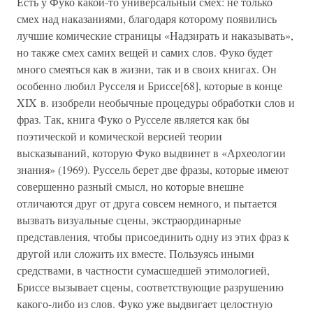
Есть у Фуко какой-то универсальный смех: не только
смех над наказаниями, благодаря которому появились
лучшие комические страницы «Надзирать и наказывать»,
но также смех самих вещей и самих слов. Фуко будет
много смеяться как в жизни, так и в своих книгах. Он
особенно любил Русселя и Бриссе[68], которые в конце
XIX в. изобрели необычные процедуры обработки слов и
фраз. Так, книга Фуко о Русселе является как бы
поэтической и комической версией теории
высказываний, которую Фуко выдвинет в «Археологии
знания» (1969). Руссель берет две фразы, которые имеют
совершенно разный смысл, но которые внешне
отличаются друг от друга совсем немного, и пытается
вызвать визуальные сцены, экстраординарные
представления, чтобы присоединить одну из этих фраз к
другой или сложить их вместе. Пользуясь иными
средствами, в частности сумасшедшей этимологией,
Бриссе вызывает сцены, соответствующие разрушению
какого-либо из слов. Фуко уже выдвигает целостную