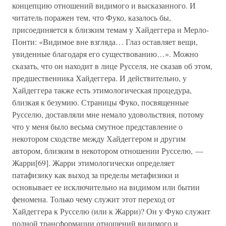
концепцию отношений видимого и высказанного. И
читатель поражен тем, что Фуко, казалось бы,
присоединяется к близким темам у Хайдеггера и Мерло-
Понти: «Видимое вне взгляда… Глаз оставляет вещи,
увиденные благодаря его существованию…». Можно
сказать, что он находит в лице Русселя, не сказав об этом,
предшественника Хайдеггера. И действительно, у
Хайдеггера также есть этимологическая процедура,
близкая к безумию. Страницы Фуко, посвященные
Русселю, доставляли мне немало удовольствия, потому
что у меня было весьма смутное представление о
некотором сходстве между Хайдеггером и другим
автором, близким в некотором отношении Русселю, —
Жарри[69]. Жарри этимологически определяет
патафизику как выход за пределы метафизики и
основывает ее исключительно на видимом или бытии
феномена. Только чему служит этот переход от
Хайдеггера к Русселю (или к Жарри)? Он у Фуко служит
полной трансформации отношений видимого и