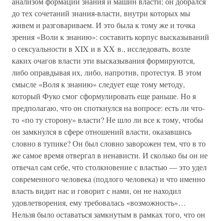
анализом формаций знания и машин власти; он добрался
до тех сочетаний знания-власти, внутри которых мы
живем и разговариваем. И это была к тому же и точка
зрения «Воли к знанию»: составить корпус высказываний
о сексуальности в XIX и в XX в., исследовать, возле
каких очагов власти эти высказывания формируются,
либо оправдывая их, либо, напротив, протестуя. В этом
смысле «Воля к знанию» следует еще тому методу,
который Фуко смог сформулировать еще раньше. Но я
предполагаю, что он споткнулся на вопросе: есть ли что-
то «по ту сторону» власти? Не шло ли все к тому, чтобы
он замкнулся в сфере отношений власти, оказавшись
словно в тупике? Он был словно заворожен тем, что в то
же самое время отвергал в ненависти. И сколько бы он не
отвечал сам себе, что столкновение с властью — это удел
современного человека (подлого человека) и что именно
власть видит нас и говорит с нами, он не находил
удовлетворения, ему требовалась «возможность»…
Нельзя было оставаться замкнутым в рамках того, что он