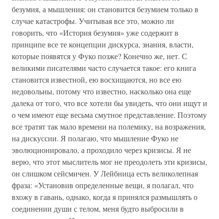
безумия, а мышления: он становится безумием только в
случае катастрофы. Учитывая все это, можно ли
говорить, что «История безумия» уже содержит в
принципе все те концепции дискурса, знания, власти,
которые появятся у Фуко позже? Конечно же, нет. С
великими писателями часто случается такое: его книга
становится известной, ею восхищаются, но все ею
недовольны, потому что известно, насколько она еще
далека от того, что все хотели бы увидеть, что они ищут и
о чем имеют еще весьма смутное представление. Поэтому
все тратят так мало времени на полемику, на возражения,
на дискуссии. Я полагаю, что мышление Фуко не
эволюционировало, а проходило через кризисы. Я не
верю, что этот мыслитель мог не преодолеть эти кризисы,
он слишком сейсмичен. У Лейбница есть великолепная
фраза: «Установив определенные вещи, я полагал, что
вхожу в гавань, однако, когда я принялся размышлять о
соединении души с телом, меня будто выбросили в