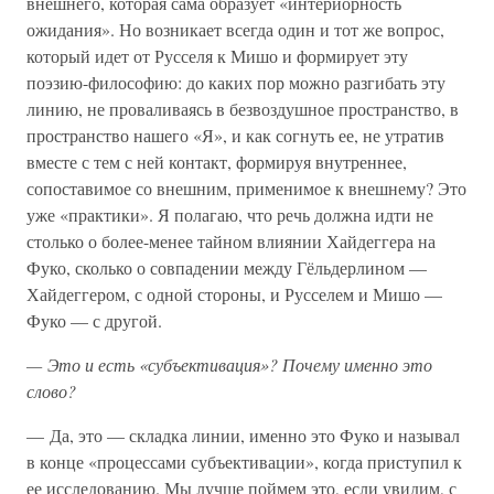
внешнего, которая сама образует «интериорность
ожидания». Но возникает всегда один и тот же вопрос,
который идет от Русселя к Мишо и формирует эту
поэзию-философию: до каких пор можно разгибать эту
линию, не проваливаясь в безвоздушное пространство, в
пространство нашего «Я», и как согнуть ее, не утратив
вместе с тем с ней контакт, формируя внутреннее,
сопоставимое со внешним, применимое к внешнему? Это
уже «практики». Я полагаю, что речь должна идти не
столько о более-менее тайном влиянии Хайдеггера на
Фуко, сколько о совпадении между Гёльдерлином —
Хайдеггером, с одной стороны, и Русселем и Мишо —
Фуко — с другой.
— Это и есть «субъективация»? Почему именно это
слово?
— Да, это — складка линии, именно это Фуко и называл
в конце «процессами субъективации», когда приступил к
ее исследованию. Мы лучше поймем это, если увидим, с