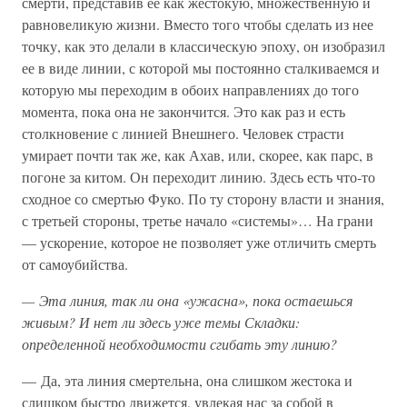
смерти, представив ее как жестокую, множественную и
равновеликую жизни. Вместо того чтобы сделать из нее
точку, как это делали в классическую эпоху, он изобразил
ее в виде линии, с которой мы постоянно сталкиваемся и
которую мы переходим в обоих направлениях до того
момента, пока она не закончится. Это как раз и есть
столкновение с линией Внешнего. Человек страсти
умирает почти так же, как Ахав, или, скорее, как парс, в
погоне за китом. Он переходит линию. Здесь есть что-то
сходное со смертью Фуко. По ту сторону власти и знания,
с третьей стороны, третье начало «системы»… На грани
— ускорение, которое не позволяет уже отличить смерть
от самоубийства.
— Эта линия, так ли она «ужасна», пока остаешься
живым? И нет ли здесь уже темы Складки:
определенной необходимости сгибать эту линию?
— Да, эта линия смертельна, она слишком жестока и
слишком быстро движется, увлекая нас за собой в