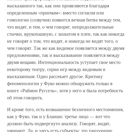
высказанного так, как они проявляются благодаря
определенным «приемам»: вместо согласия или
гомологии (созвучия) появится вечная битва между тем,
что видят, и тем, о чем говорят, непродолжительные
стычки, врукопашную, с захватом в плен, так как никогда
не говорят о том, что видят, и никогда не видят того, о
чем говорят. Так же как видимое появляется между двумя
предложениями, так и высказывание появляется между
двумя вещами. Интенциональность уступает свое место
некоторому театру, серии игр между видимым и
высказанным. Одно рассекает другое. Критику
феноменологии у Фуко можно обнаружить только в
книге «Раймон Руссель», хотя у него и была потребность
об этом говорить.
И кроме того, есть возвышение безличного местоимения,
как у Фуко, так и у Бланшо: третье лицо — вот что
должно быть подвергнуто анализу. Говорят, видят,
умирают. Да, и здесь есть субъекты: это танцующие