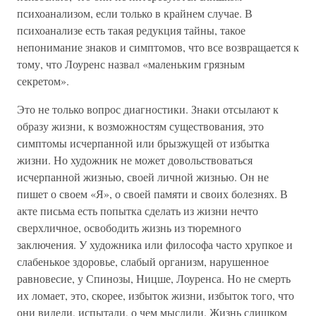
психоанализом, если только в крайнем случае. В
психоанализе есть такая редукция тайны, такое
непонимание знаков и симптомов, что все возвращается к
тому, что Лоуренс назвал «маленьким грязным
секретом».
Это не только вопрос диагностики. Знаки отсылают к
образу жизни, к возможностям существования, это
симптомы исчерпанной или брызжущей от избытка
жизни. Но художник не может довольствоваться
исчерпанной жизнью, своей личной жизнью. Он не
пишет о своем «Я», о своей памяти и своих болезнях. В
акте письма есть попытка сделать из жизни нечто
сверхличное, освободить жизнь из тюремного
заключения. У художника или философа часто хрупкое и
слабенькое здоровье, слабый организм, нарушенное
равновесие, у Спинозы, Ницше, Лоуренса. Но не смерть
их ломает, это, скорее, избыток жизни, избыток того, что
они видели, испытали, о чем мыслили. Жизнь слишком