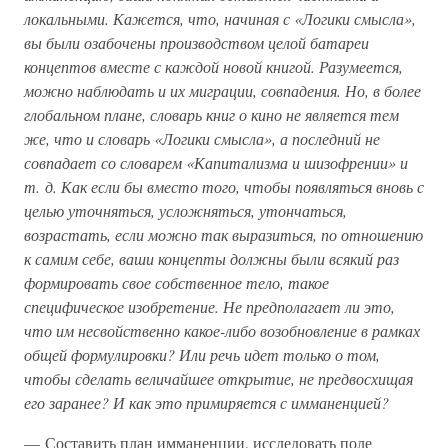
локальными. Кажется, что, начиная с «Логики смысла»,
вы были озабочены производством целой батареи
концептов вместе с каждой новой книгой. Разумеется,
можно наблюдать и их миграции, совпадения. Но, в более
глобальном плане, словарь книг о кино не является тем
же, что и словарь «Логики смысла», а последний не
совпадает со словарем «Капитализма и шизофрении» и
т. д. Как если бы вместо того, чтобы появляться вновь с
целью уточняться, усложняться, утончаться,
возрастать, если можно так выразиться, по отношению
к самим себе, ваши концепты должны были всякий раз
формировать свое собственное тело, такое
специфическое изобретение. Не предполагает ли это,
что им несвойственно какое-либо возобновление в рамках
общей формулировки? Или речь идет только о том,
чтобы сделать величайшее открытие, не предвосхищая
его заранее? И как это примиряется с имманенцией?
— Составить план имманенции, исследовать поле