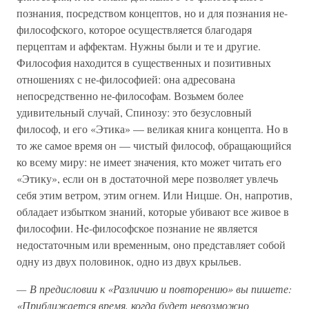
познания, посредством концептов, но и для познания не-
философского, которое осуществляется благодаря
перцептам и аффектам. Нужны были и те и другие.
Философия находится в существенных и позитивных
отношениях с не-философией: она адресована
непосредственно не-философам. Возьмем более
удивительный случай, Спинозу: это безусловный
философ, и его «Этика» — великая книга концепта. Но в
то же самое время он — чистый философ, обращающийся
ко всему миру: не имеет значения, кто может читать его
«Этику», если он в достаточной мере позволяет увлечь
себя этим ветром, этим огнем. Или Ницше. Он, напротив,
обладает избытком знаний, которые убивают все живое в
философии. He-философское познание не является
недостаточным или временным, оно представляет собой
одну из двух половинок, одно из двух крыльев.
— В предисловии к «Различию и повторению» вы пишете:
«Приближается время, когда будет невозможно