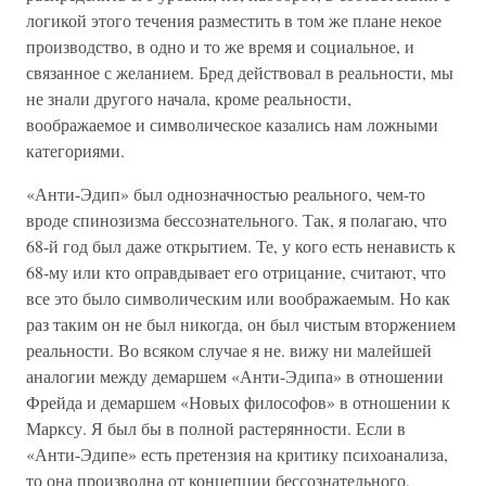
логикой этого течения разместить в том же плане некое
производство, в одно и то же время и социальное, и
связанное с желанием. Бред действовал в реальности, мы
не знали другого начала, кроме реальности,
воображаемое и символическое казались нам ложными
категориями.
«Анти-Эдип» был однозначностью реального, чем-то
вроде спинозизма бессознательного. Так, я полагаю, что
68-й год был даже открытием. Те, у кого есть ненависть к
68-му или кто оправдывает его отрицание, считают, что
все это было символическим или воображаемым. Но как
раз таким он не был никогда, он был чистым вторжением
реальности. Во всяком случае я не. вижу ни малейшей
аналогии между демаршем «Анти-Эдипа» в отношении
Фрейда и демаршем «Новых философов» в отношении к
Марксу. Я был бы в полной растерянности. Если в
«Анти-Эдипе» есть претензия на критику психоанализа,
то она производна от концепции бессознательного,