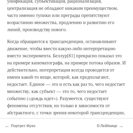
унификация, субъективация, рационализация,
централизация не обладают никаким преимуществом,
часто именно тупики или преграды препятствуют
возрастанию множества, продлению и развитию его
линий, производству нового.
Когда обращаются к трансценденции, останавливают
движение, чтобы ввести какую-либо интерпретацию
вместо эксперимента. Беллур[81] прекрасно показал это
на примере кинематографа, на примере потока образов. И
действительно, интерпретация всегда проводится от
имени какой-то вещи, которой, как предполагают,
недостает. Единое — это и есть как раз то, чего недостает
множеству, как субъект — это то, чего недостает
событию («дождь идет»). Разумеется, существуют
феномены отсутствия, но только в зависимости от
абстрактного, с точки зрения некоторой трансценденции,
даже если это трансценденция какого-либо «Я», всякий
←
→
раз когда есть помеха конструированию плана
Портрет Фуко
О Лейбнице