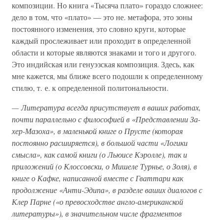
композиции. Но книга «Тысяча плато» гораздо сложнее:
дело в том, что «плато» — это не. метафора, это зоны
постоянного изменения, это словно круги, которые
каждый прослеживает или проходит в определенной
области и которые являются знаками и того и другого.
Это индийская или генуэзская композиция. Здесь, как
мне кажется, мы ближе всего подошли к определенному
стилю, т. е. к определенной политональности.
— Литература всегда присутствует в ваших работах,
почти параллельно с философией в «Представлении За-
хер-Мазоха», в маленькой книге о Прусте (которая
постоянно расширяется), в большой части «Логики
смысла», как самой книги (о Льюисе Кэролле), так и
приложений (о Клоссовски, о Мишеле Турнье, о Золя), в
книге о Кафке, написанной вместе с Гваттари как
продолжение «Анти-Эдипа», в разделе ваших диалогов с
Клер Парне («о превосходстве англо-американской
литературы»), в значительном числе фрагментов