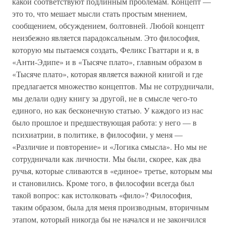
какой соответствуют подлинным проблемам. Концепт —
это то, что мешает мысли стать простым мнением,
сообщением, обсуждением, болтовней. Любой концепт
неизбежно является парадоксальным. Это философия,
которую мы пытаемся создать, Феликс Гваттари и я, в
«Анти-Эдипе» и в «Тысяче плато», главным образом в
«Тысяче плато», которая является важной книгой и где
предлагается множество концептов. Мы не сотрудничали,
мы делали одну книгу за другой, не в смысле чего-то
единого, но как бесконечную статью. У каждого из нас
было прошлое и предшествующая работа: у него — в
психиатрии, в политике, в философии, у меня —
«Различие и повторение» и «Логика смысла». Но мы не
сотрудничали как личности. Мы были, скорее, как два
ручья, которые сливаются в «единое» третье, которым мы
и становились. Кроме того, в философии всегда был
такой вопрос: как истолковать «фило»? Философия,
таким образом, была для меня производным, вторичным
этапом, который никогда бы не начался и не закончился