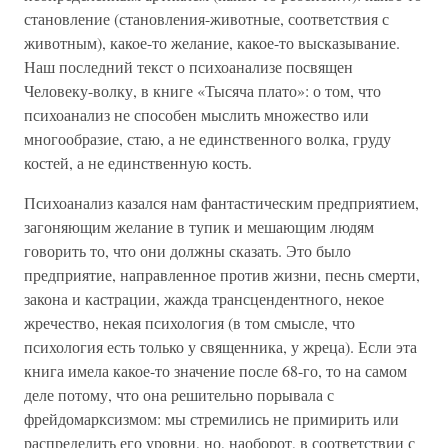
становление (становления-животные, соответствия с
животным), какое-то желание, какое-то высказывание.
Наш последний текст о психоанализе посвящен
Человеку-волку, в книге «Тысяча плато»: о том, что
психоанализ не способен мыслить множество или
многообразие, стаю, а не единственного волка, груду
костей, а не единственную кость.
Психоанализ казался нам фантастическим предприятием,
загоняющим желание в тупик и мешающим людям
говорить то, что они должны сказать. Это было
предприятие, направленное против жизни, песнь смерти,
закона и кастрации, жажда трансцендентного, некое
жречество, некая психология (в том смысле, что
психология есть только у священника, у жреца). Если эта
книга имела какое-то значение после 68-го, то на самом
деле потому, что она решительно порывала с
фрейдомарксизмом: мы стремились не примирить или
распределить его уровни, но, наоборот, в соответствии с