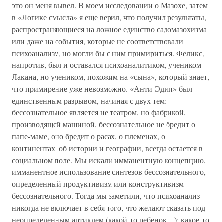
это он меня вывел. В моем исследовании о Мазохе, затем
в «Логике смысла» я еще верил, что получил результаты,
распространяющиеся на ложное единство садомазохизма
или даже на события, которые не соответствовали
психоанализу, но могли бы с ним примириться. Феликс,
напротив, был и оставался психоаналитиком, учеником
Лакана, но учеником, похожим на «сына», который знает,
что примирение уже невозможно. «Анти-Эдип» был
единственным разрывом, начиная с двух тем:
бессознательное является не театром, но фабрикой,
производящей машиной, бессознательное не бредит о
папе-маме, оно бредит о расах, о племенах, о
континентах, об истории и географии, всегда остается в
социальном поле. Мы искали имманентную концепцию,
имманентное использование синтезов бессознательного,
определенный продуктивизм или конструктивизм
бессознательного. Тогда мы заметили, что психоанализ
никогда не включает в себя того, что желают сказать под
неопределенным артиклем (какой-то ребенок…): какое-то