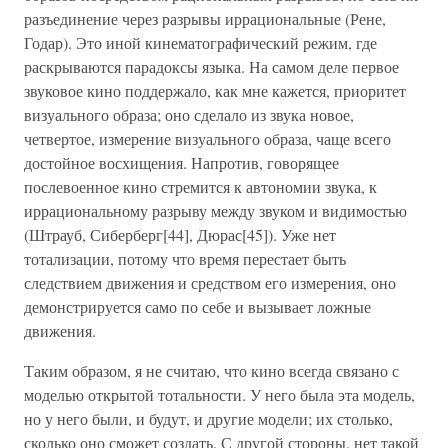
разъединение через разрывы иррациональные (Рене,
Годар). Это иной кинематографический режим, где
раскрываются парадоксы языка. На самом деле первое
звуковое кино поддержало, как мне кажется, приоритет
визуального образа; оно сделало из звука новое,
четвертое, измерение визуального образа, чаще всего
достойное восхищения. Напротив, говорящее
послевоенное кино стремится к автономии звука, к
иррациональному разрыву между звуком и видимостью
(Штрауб, Сиберберг[44], Дюрас[45]). Уже нет
тотализации, потому что время перестает быть
следствием движения и средством его измерения, оно
демонстрируется само по себе и вызывает ложные
движения.
Таким образом, я не считаю, что кино всегда связано с
моделью открытой тотальности. У него была эта модель,
но у него были, и будут, и другие модели; их столько,
сколько оно сможет создать. С другой стороны, нет такой