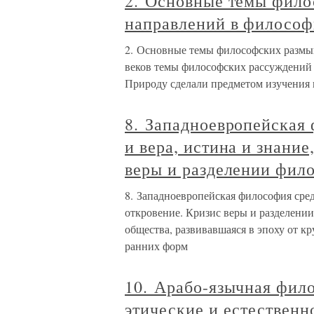
2. Основные темы фил
направлений в филосо
2. Основные темы философских размы
веков темы философских рассуждений м
Природу сделали предметом изучения 
8. Западноевропейская 
и вера, истина и знание
веры и разделении фил
8. Западноевропейская философия средн
откровение. Кризис веры и разделени
общества, развивавшаяся в эпоху от к
ранних форм
10. Арабо-язычная фило
этические и естествен