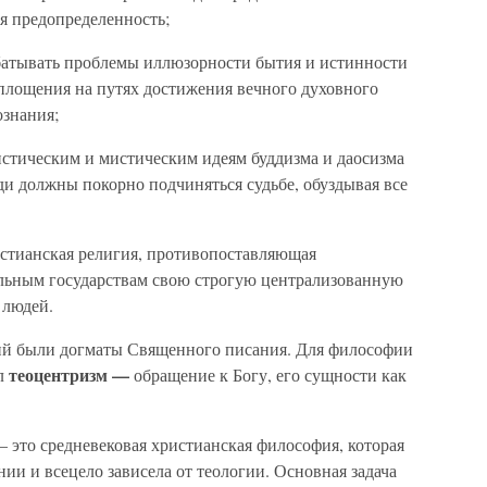
ая предопределенность;
батывать проблемы иллюзорности бытия и истинности
оплощения на путях достижения вечного духовного
ознания;
стическим и мистическим идеям буддизма и даосизма
ди должны покорно подчиняться судьбе, обуздывая все
стианская религия, противопоставляющая
ьным государствам свою строгую централизованную
 людей.
й были догматы Священного писания. Для философии
теоцентризм —
ыл
обращение к Богу, его сущности как
— это средневековая христианская философия, которая
ии и всецело зависела от теологии. Основная задача