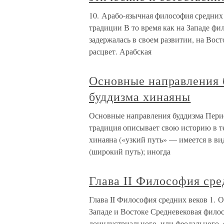
10. Арабо-язычная философия средних 
традиции В то время как на Западе фи
задержалась в своем развитии, на Вос
расцвет. Арабская
Основные направления 
буддизма хинаяны
Основные направления буддизма Пери
традиция описывает свою историю в те
хинаяна («узкий путь» — имеется в ви
(широкий путь); иногда
Глава II Философия сре
Глава II Философия средних веков 1. 
Западе и Востоке Средневековая филос
доиндустриального, или феодального, 