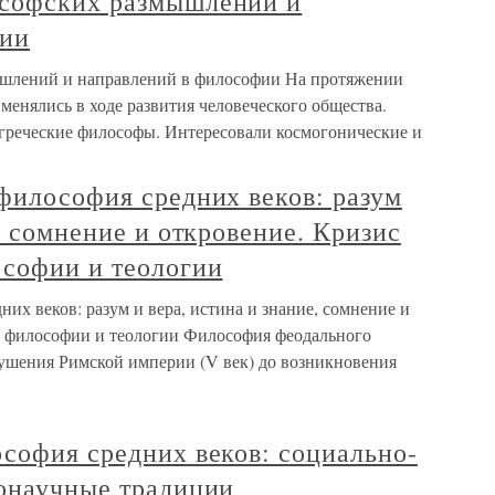
ософских размышлений и
фии
шлений и направлений в философии На протяжении
енялись в ходе развития человеческого общества.
греческие философы. Интересовали космогонические и
философия средних веков: разум
, сомнение и откровение. Кризис
ософии и теологии
их веков: разум и вера, истина и знание, сомнение и
и философии и теологии Философия феодального
рушения Римской империи (V век) до возникновения
софия средних веков: социально-
нонаучные традиции