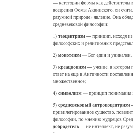
— категории формы как действительн
воззрения Фомы Аквинского, он считал
разумной природе» явление. Она обла
средневековой философии:
теоцентризм —
1)
принцип, исходя из
философских и религиозных представ
монотеизм
2)
— Бог един и уникален, 
креационизм
3)
— учение, в котором г
ответ на еще в Античности поставленн
множественное;
символизм
4)
— принцип понимания зе
средневековый антропоцентризм
5)
—
привилегированное существо, повелите
философии, по мнению мудрецов Средн
добродетель
— не интеллект, не разум