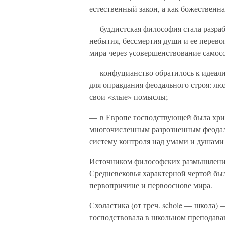
естественный закон, а как божественн
— буддистская философия стала разра
небытия, бессмертия души и ее перев
мира через усовершенствование самос
— конфуцианство обратилось к идеали
для оправдания феодального строя: лю
свои «злые» помыслы;
— в Европе господствующей была хри
многочисленным разрозненным феодал
систему контроля над умами и душами
Источником философских размышлени
Средневековья характерной чертой б
первопричине и первооснове мира.
Схоластика (от греч. schole — школа) 
господствовала в школьном преподаван