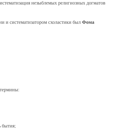
систематизация незыблемых религиозных догматов
Фома
ии и систематизатором схоластики был
 термины:
 бытия;