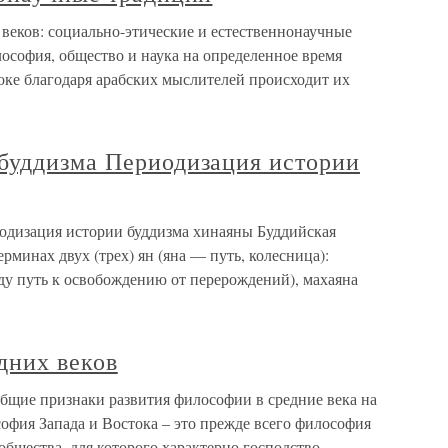
веков: социально-этические и естественнонаучные
лософия, общество и наука на определенное время
токе благодаря арабских мыслителей происходит их
буддизма Периодизация истории
одизация истории буддизма хинаяны Буддийская
рминах двух (трех) ян (яна — путь, колесница):
ду путь к освобождению от перерождений), махаяна
дних веков
Общие признаки развития философии в средние века на
офия Запада и Востока – это прежде всего философия
общества, для которого характерно господство