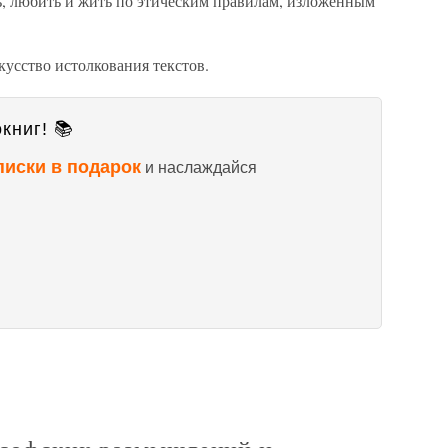
ть, любить и жить по этическим правилам, изложенным
кусство истолкования текстов.
книг! 📚
писки в подарок
и наслаждайся