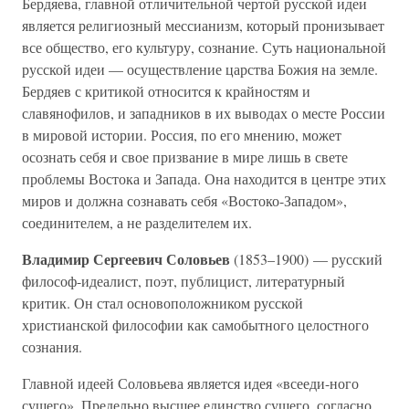
Бердяева, главной отличительной чертой русской идеи
является религиозный мессианизм, который пронизывает
все общество, его культуру, сознание. Суть национальной
русской идеи — осуществление царства Божия на земле.
Бердяев с критикой относится к крайностям и
славянофилов, и западников в их выводах о месте России
в мировой истории. Россия, по его мнению, может
осознать себя и свое призвание в мире лишь в свете
проблемы Востока и Запада. Она находится в центре этих
миров и должна сознавать себя «Востоко-Западом»,
соединителем, а не разделителем их.
Владимир Сергеевич Соловьев
(1853–1900) — русский
философ-идеалист, поэт, публицист, литературный
критик. Он стал основоположником русской
христианской философии как самобытного целостного
сознания.
Главной идеей Соловьева является идея «всееди-ного
сущего». Предельно высшее единство сущего, согласно