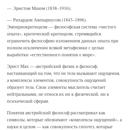
— Эрнстом Махом (1838–1916);
— Рихардом Авенариусом (1843–1896).
Эмпириокритицизм — философская система «чистого
опыта», критический критицизм, стремящийся
ограничить философию изложением данных опыта при
полном исключении всякой метафизики с целью
выработки «естественного понятия о мире».
Эрнст Мах — австрийский физик и философ,
настаивающий на том, что не тела вызывают ощущения,
а комплексы элементов, совокупность ощущений
образует тела. Свои элементы мыслитель считает
нейтральными, не относя их ни к физической, ни к
психической сферам.
Понятия австрийский философ рассматривал как
символы, которые обозначают «комплексы ощущений», а
науки в целом — как совокупность гипотез, которые