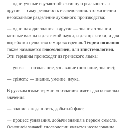
— одни ученые изучают объективную реальность, а
другие — саму реальность исследования: это жизненно
необходимое разделение духовного производства;
— одни находят знания, а другие — знания о знании,
которые важны и для самой науки, и для практики, и для
Теория познания
выработки целостного мировоззрения.
гносеологией,
эпистемологией.
также называется
или
Эти термины происходят из греческого языка:
— gnosis — познавание, узнавание (познание, знание);
— episteme — знание, умение, наука.
В русском языке термин «познание» имеет два основных
значения:
— знание как данность, добытый факт;
— процесс узнавания, добычи знания в первом смысле.
Основной задачей гносеологии является исследование