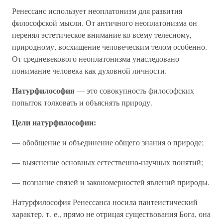
Ренессанс использует неоплатонизм для развития
философской мысли. От античного неоплатонизма он
перенял эстетическое внимание ко всему телесному,
природному, восхищение человеческим телом особенно.
От средневекового неоплатонизма унаследовано
понимание человека как духовной личности.
Натурфилософия
— это совокупность философских
попыток толковать и объяснять природу.
Цели натурфилософии:
— обобщение и объединение общего знания о природе;
— выяснение основных естественно-научных понятий;
— познание связей и закономерностей явлений природы.
Натурфилософия Ренессанса носила пантеистический
характер, т. е., прямо не отрицая существования Бога, она