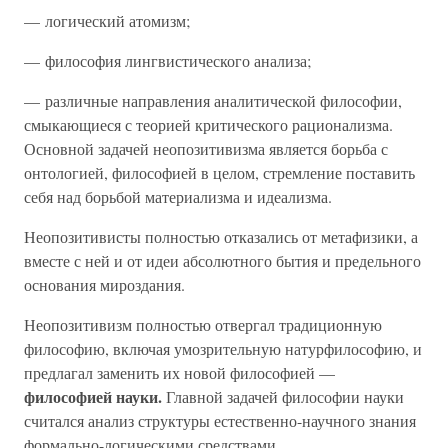
— логический атомизм;
— философия лингвистического анализа;
— различные направления аналитической философии,
смыкающиеся с теорией критического рационализма.
Основной задачей неопозитивизма является борьба с
онтологией, философией в целом, стремление поставить
себя над борьбой материализма и идеализма.
Неопозитивисты полностью отказались от метафизики, а
вместе с ней и от идеи абсолютного бытия и предельного
основания мироздания.
Неопозитивизм полностью отвергал традиционную
философию, включая умозрительную натурфилософию, и
предлагал заменить их новой философией —
философией науки.
Главной задачей философии науки
считался анализ структуры естественно-научного знания
формально-логическими средствами.