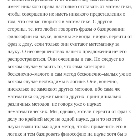
имеет никакого права настолько отставать от математики,
чтобы совершенно не иметь никакого представления о
том, что сейчас творится в математике. С другой
стороны, те, кто любит говорить фразы о базировании
философии на науке, должны же когда–нибудь перейти от
фраз к делу, если только они считают математику за
науку. О несовершенствах нашего предложения нечего
распространяться. Они очевидны и так. Но следует во
всяком случае усвоить то, что сама категория
бесконечно–малого и сам метод бесконечно–малых уж во
всяком случае необходимы в логике. Они, конечно,
нисколько не заменяют других методов, ибо сама же
математика содержит много других, принципиально
различных методов, не говоря уже о науках
нематематических. Мы, однако, хотели перейти от фраз к
делу по крайней мере на одной науке, да и то из этой
науки взяли только один метод, чтобы применить его в
логике и тем базировать философию на науке хотя бы в