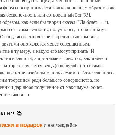
есть неполная субстанция, а женщина – неполный
я форма воспринимается только конечным образом, так
ная бесконечность или сотворенный Бог[93],
азом, как если бы творец сказал: "Да будет", – и,
рый есть сама вечность, получилось, что возникнуть
Отсюда ясно, что всякое творение, как таковое,
с другими оно кажется менее совершенным.
ие в ту меру, в какую его могут принять. И
астия и зависти, а принимается оно так, как иначе и
 которых случается вещь (contingentia), то всякое
совершенстве, изобильно получаемом от божественного
гим творением ради большего совершенства, но,
венный дар любя полученное от максимума, хочет
естве такового.
книг! 📚
писки в подарок
и наслаждайся