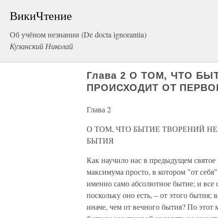
ВикиЧтение
Об учёном незнании (De docta ignorantia)
Кузанский Николай
Глава 2 О ТОМ, ЧТО Б
ПРОИСХОДИТ ОТ ПЕРВО
Глава 2
О ТОМ, ЧТО БЫТИЕ ТВОРЕНИЙ 
БЫТИЯ
Как научило нас в предыдущем святое н
максимума просто, в котором "от себя", 
именно само абсолютное бытие; и все 
поскольку оно есть, – от этого бытия; 
иначе, чем от вечного бытия? По этот