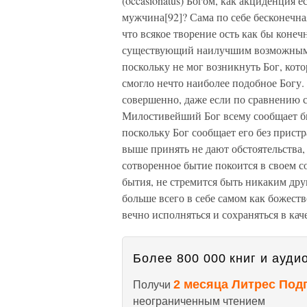
(occasionatus) Богом, как акциденция 
мужчина[92]? Сама по себе бесконечна
что всякое творение ость как бы конеч
существующий наилучшим возможным обр
поскольку не мог возникнуть Бог, кото
смогло нечто наиболее подобное Богу. 
совершенно, даже если по сравнению 
Милостивейший Бог всему сообщает быт
поскольку Бог сообщает его без пристр
выше принять не дают обстоятельства, в
сотворенное бытие покоится в своем 
бытия, не стремится быть никаким дру
больше всего в себе самом как божест
вечно исполняться и сохраняться в кач
Более 800 000 книг и аудио
2 месяца Литрес Под
Получи
неограниченным чтением