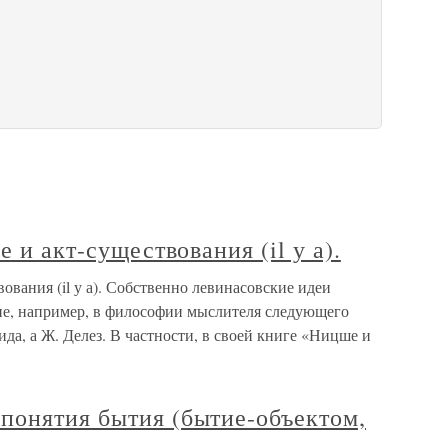
е и акт-существования (il у а).
вования (il у а). Собственно левинасовские идеи
ие, например, в философии мыслителя следующего
ида, а Ж. Делез. В частности, в своей книге «Ницше и
понятия бытия (бытие-объектом,