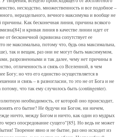
. У творения, всецело происходящего от абсолютного
шенство, несходство, множественность и все подобное –
енного, нераздельного, вечного максимума и вообще не
й причины. Как бесконечная линия, причина всякого
мизна[84] и кривая линия в качестве линии идет от
 не от бесконечной (кривизна сопутствует ее
что не максимальна, потому что, будь она максимальна,
ше), так и вещам, раз они не могут быть максимумом,
ми, разрозненными и так далее, чему нет причины в
нство, отличенность и связь со Вселенной, в чем
ее Богу; но что его единство осуществляется в
шении и связь – в разногласии, то это не от Бога и не
потому, что так ему случилось быть (contingenter).
солютную необходимость, от которой оно происходит,
 понять его бытие? Не будучи ни Богом, ни ничем,
режде ничто, между Богом и ничто, как один из мудрых
то через опосредование сущего"[85]. Но ведь не может
ебытия! Творение явно и не бытие, раз оно исходит из