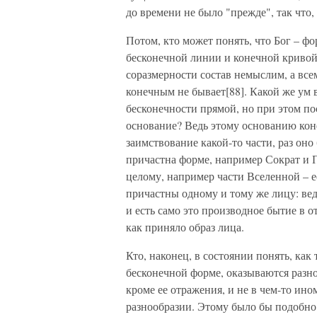
до времени не было "прежде", так что, 
Потом, кто может понять, что Бог – фо
бесконечной линии и конечной кривой 
соразмерности состав немыслим, а все
конечным не бывает[88]. Какой же ум 
бесконечности прямой, но при этом по
основание? Ведь этому основанию кон
заимствование какой-то части, раз оно
причастна форме, например Сократ и П
целому, например части Вселенной – ее
причастны одному и тому же лицу: ведь
и есть само это производное бытие в о
как приняло образ лица.
Кто, наконец, в состоянии понять, как
бесконечной форме, оказываются разн
кроме ее отражения, и не в чем-то ин
разнообразии. Этому было бы подобно р