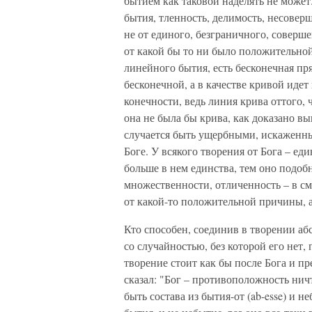
бытием как таковой наделять не может
бытия, тленность, делимость, несовер
не от единого, безграничного, соверш
от какой бы то ни было положительно
линейного бытия, есть бесконечная пря
бесконечной, а в качестве кривой идет
конечности, ведь линия крива оттого, 
она не была бы крива, как доказано вы
случается быть ущербными, искаженны
Боге. У всякого творения от Бога – еди
больше в нем единства, тем оно подобн
множественности, отличенность – в сме
от какой-то положительной причины, а 
Кто способен, соединив в творении аб
со случайностью, без которой его нет,
творение стоит как бы после Бога и п
сказал: "Бог – противоположность нич
быть состава из бытия-от (ab-esse) и н