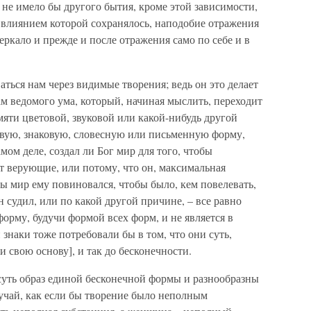
 не имело бы другого бытия, кроме этой зависимости,
 влиянием которой сохранялось, наподобие отражения
зеркало и прежде и после отражения само по себе и в
аться нам через видимые творения; ведь он это делает
ам ведомого ума, который, начиная мыслить, переходит
яти цветовой, звуковой или какой-нибудь другой
овую, знаковую, словесную или письменную форму,
ом деле, создал ли Бог мир для того, чтобы
т верующие, или потому, что он, максимальная
бы мир ему повиновался, чтобы было, кем повелевать,
н судил, или по какой другой причине, – все равно
 форму, будучи формой всех форм, и не является в
знаки тоже потребовали бы в том, что они суть,
и свою основу], и так до бесконечности.
 суть образ единой бесконечной формы и разнообразны
лучай, как если бы творение было неполным