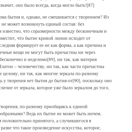
значит, оно было всегда, когда могло быть![87]
рма бытия и, однако, не смешивается с творением? Из
не может возникнуть единый состав: без
м известно, что соразмерности между бесконечным и
вместит, что бытие кривой линии исходит от
следняя формирует ее не как форма, а как причина и
ечные вещи не могут быть причастны ни через
 бесконечно и неделимо[89], ни так, как материя
латон – человечеству, ни так, как части причастны
 целому, ни так, как многие зеркала по-разному
 у творения нет бытия до бытия-от[90], поскольку оно
тличие от зеркала, которое уже было зеркалом до того,
 творения, по-разному приобщаясь к единой
ообразными? Ведь их бытие не может быть ничем,
ом положительно принятого, а случившегося в
азве что такое произведение искусства, которое,