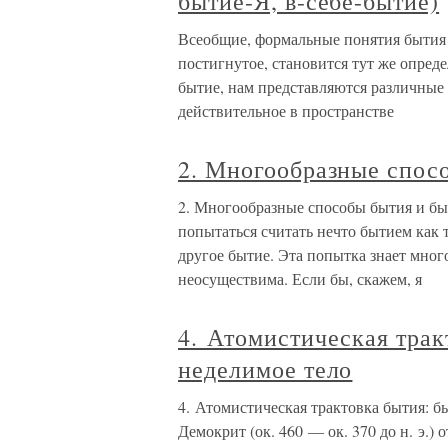
бытие-Я, в-себе-бытие)
Всеобщие, формальные понятия бытия (
постигнутое, становится тут же опред
бытие, нам представляются различные в
действительное в пространстве
2. Многообразные спос
2. Многообразные способы бытия и быт
попытаться считать нечто бытием как та
другое бытие. Эта попытка знает мног
неосуществима. Если бы, скажем, я
4. Атомистическая трак
неделимое тело
4. Атомистическая трактовка бытия: 
Демокрит (ок. 460 — ок. 370 до н. э.) о