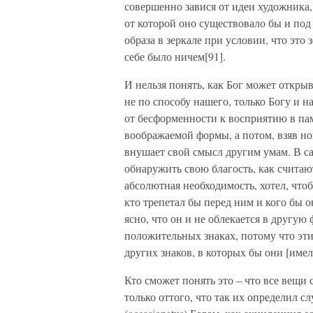
совершенно завися от идеи художника,
от которой оно существовало бы и под
образа в зеркале при условии, что это 
себе было ничем[91].
И нельзя понять, как Бог может открыв
не по способу нашего, только Богу и н
от бесформенности к восприятию в пам
воображаемой формы, а потом, взяв н
внушает свой смысл другим умам. В сам
обнаружить свою благость, как считаю
абсолютная необходимость, хотел, что
кто трепетал бы перед ним и кого бы о
ясно, что он и не облекается в другую
положительных знаках, потому что эти 
других знаков, в которых бы они [имел
Кто сможет понять это – что все вещи
только оттого, что так их определил с