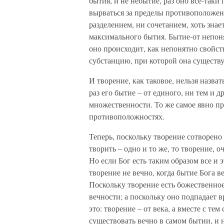
бытия, и не небытие, раз оно все-таки
вырваться за пределы противоположен
разделением, ни сочетанием, хоть знае
максимального бытия. Бытие-от непоня
оно происходит, как непонятно свойст
субстанцию, при которой она существу
И творение, как таковое, нельзя назва
раз его бытие – от единого, ни тем и д
множественности. То же самое явно пр
противоположностях.
Теперь, поскольку творение сотворено
творить – одно и то же, то творение, оч
Но если Бог есть таким образом все и 
творение не вечно, когда бытие Бога ве
Поскольку творение есть божественное
вечности; а поскольку оно подпадает в
это: творение – от века, а вместе с те
существовать вечно в самом бытии, и 