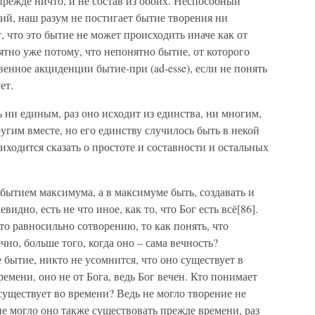
 прежде ничто, и не состав из обоих. Неспособный
ий, наш разум не постигает бытие творения ни
т, что это бытие не может происходить иначе как от
тно уже потому, что непонятно бытие, от которого
венное акциденции бытие-при (ad-esse), если не понять
ет.
ть ни единым, раз оно исходит из единства, ни многим,
ругим вместе, но его единству случилось быть в некой
иходится сказать о простоте и составности и остальных
 бытием максимума, а в максимуме быть, создавать и
евидно, есть не что иное, как то, что Бог есть всё[86].
это равносильно сотворению, то как понять, что
чно, больше того, когда оно – сама вечность?
 бытие, никто не усомнится, что оно существует в
ремени, оно не от Бога, ведь Бог вечен. Кто понимает
м существует во времени? Ведь не могло творение не
не могло оно также существовать прежде времени, раз