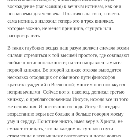
восхождение (transcensum) к вечным истинам, как они
познаваемы для человека. Полагаясь на того, кто есть
сама истина, я изложил теперь это в трех книжках,
которые можно, не меняя принципа, сгущать или
распространять.
В таких глубоких вещах наш разум должен сначала всеми
силами стремиться к той высшей простоте, где совпадают
любые противоположности; на это направлен замысел
первой книжки. Во второй книжке отсюда выводится
несколько отходящих от обычного пути философов
кратких суждений о Вселенной; многим они покажутся
непривычными. Сейчас вот я, наконец, дописал третью
книжку, о преблагословенном Иисусе, исходя все из того
же основания. И постоянно господь Иисус благодаря
возрастанию веры все больше и больше говорил моему
уму и сердцу. Поистине никто, имея веру в Христа, не
сможет отрицать, что на каждом шагу такого пути
стремление к всевышнему разгорается и после долгих