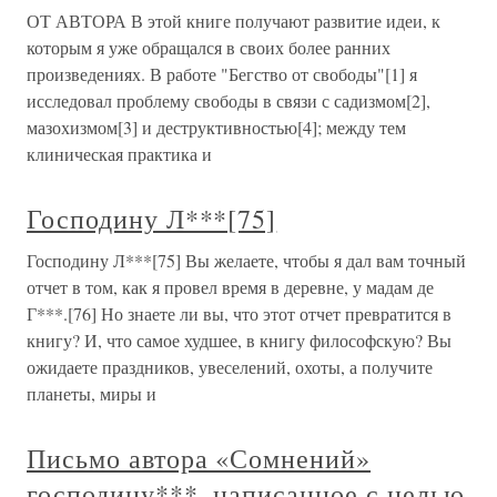
ОТ АВТОРА В этой книге получают развитие идеи, к
которым я уже обращался в своих более ранних
произведениях. В работе "Бегство от свободы"[1] я
исследовал проблему свободы в связи с садизмом[2],
мазохизмом[3] и деструктивностью[4]; между тем
клиническая практика и
Господину Л***[75]
Господину Л***[75] Вы желаете, чтобы я дал вам точный
отчет в том, как я провел время в деревне, у мадам де
Г***.[76] Но знаете ли вы, что этот отчет превратится в
книгу? И, что самое худшее, в книгу философскую? Вы
ожидаете праздников, увеселений, охоты, а получите
планеты, миры и
Письмо автора «Сомнений»
господину***, написанное с целью