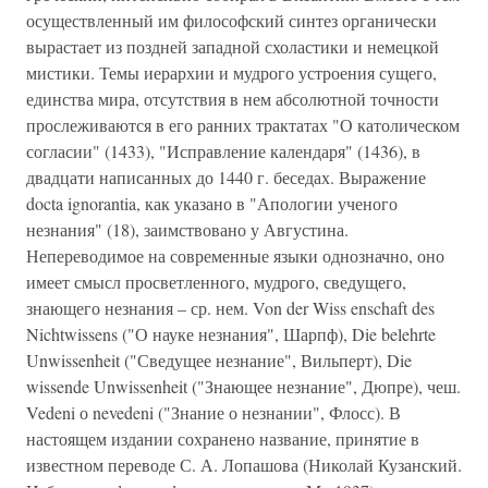
осуществленный им философский синтез органически
вырастает из поздней западной схоластики и немецкой
мистики. Темы иерархии и мудрого устроения сущего,
единства мира, отсутствия в нем абсолютной точности
прослеживаются в его ранних трактатах "О католическом
согласии" (1433), "Исправление календаря" (1436), в
двадцати написанных до 1440 г. беседах. Выражение
docta ignorantia, как указано в "Апологии ученого
незнания" (18), заимствовано у Августина.
Непереводимое на современные языки однозначно, оно
имеет смысл просветленного, мудрого, сведущего,
знающего незнания – ср. нем. Von der Wiss enschaft des
Nichtwissens ("О науке незнания", Шарпф), Die belehrte
Unwissenheit ("Сведущее незнание", Вильперт), Die
wissende Unwissenheit ("Знающее незнание", Дюпре), чеш.
Vedeni о nevedeni ("Знание о незнании", Флосс). В
настоящем издании сохранено название, принятие в
известном переводе С. А. Лопашова (Николай Кузанский.