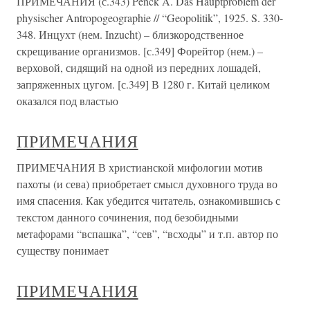
ПРИМЕЧАНИЯ (с.343) Penck A. Das Hauptproblem der
physischer Antropogeographie // “Geopolitik”, 1925. S. 330-
348. Инцухт (нем. Inzucht) – близкородственное
скрещивание организмов. [с.349] Форейтор (нем.) –
верховой, сидящий на одной из передних лошадей,
запряженных цугом. [с.349] В 1280 г. Китай целиком
оказался под властью
ПРИМЕЧАНИЯ
ПРИМЕЧАНИЯ В христианской мифологии мотив
пахоты (и сева) приобретает смысл духовного труда во
имя спасения. Как убедится читатель, ознакомившись с
текстом данного сочинения, под безобидными
метафорами “вспашка”, “сев”, “всходы” и т.п. автор по
существу понимает
ПРИМЕЧАНИЯ