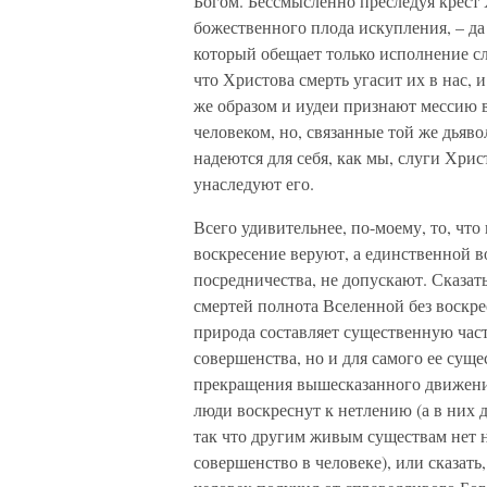
Богом. Бессмысленно преследуя крест Х
божественного плода искупления, – да 
который обещает только исполнение сл
что Христова смерть угасит их в нас,
же образом и иудеи признают мессию
человеком, но, связанные той же дьяво
надеются для себя, как мы, слуги Хри
унаследуют его.
Всего удивительнее, по-моему, то, что
воскресение веруют, а единственной в
посредничества, не допускают. Сказат
смертей полнота Вселенной без воскре
природа составляет существенную част
совершенства, но и для самого ее суще
прекращения вышесказанного движения
люди воскреснут к нетлению (а в них 
так что другим живым существам нет н
совершенство в человеке), или сказать