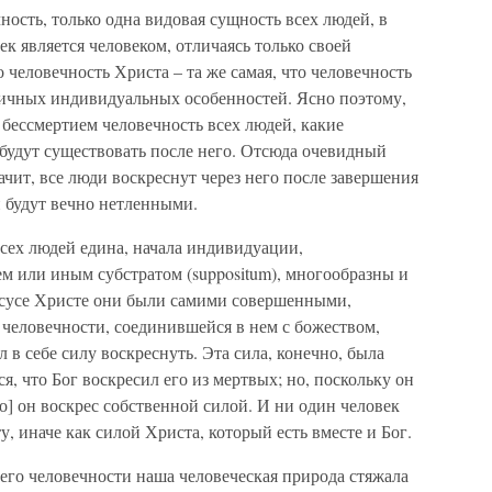
ность, только одна видовая сущность всех людей, в
к является человеком, отличаясь только своей
 человечность Христа – та же самая, что человечность
зличных индивидуальных особенностей. Ясно поэтому,
 бессмертием человечность всех людей, какие
будут существовать после него. Отсюда очевидный
ачит, все люди воскреснут через него после завершения
 будут вечно нетленными.
всех людей едина, начала индивидуации,
ем или иным субстратом (suppositum), многообразны и
Иисусе Христе они были самими совершенными,
человечности, соединившейся в нем с божеством,
 в себе силу воскреснуть. Эта сила, конечно, была
я, что Бог воскресил его из мертвых; но, поскольку он
то] он воскрес собственной силой. И ни один человек
, иначе как силой Христа, который есть вместе и Бог.
 его человечности наша человеческая природа стяжала