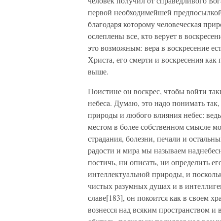
человек получил от справедливого Бога
первой необходимейшей предпосылкой 
благодаря которому человеческая прир
ослеплены все, кто верует в воскресе
это возможным: вера в воскресение ес
Христа, его смерти и воскресения как
выше.
Поистине он воскрес, чтобы войти так
небеса. Думаю, это надо понимать так
природы и любого влияния небес: ведь
местом в более собственном смысле мо
страдания, болезни, печали и остальн
радости и мира мы называем наднебес
постичь, ни описать, ни определить ег
интеллектуальной природы, и поскольк
чистых разумных душах и в интеллиген
славе[183], он покоится как в своем х
вознесся над всяким пространством и