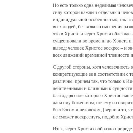
Но есть только одна неделимая человеч
силу которой каждый отдельный челове
индивидуальной особенностью, так что
всех людей, без всякого смешения ра
что в Христе и через Христа облеклась
существовали во времени до Христа и 
вывод: человек Христос воскрес – и зн
всех движений временной тленности и
С другой стороны, хотя человечность 
конкретизующие ее в соответствии с т
различны, причем так, что только в 
действенными и близкими к сущности 
благодаря силе которого Христос нашел
дана ему божеством, почему и говоритс
был Богом и человеком, [верно и то, ч
не сможет воскреснуть, подобно Христу
Итак, через Христа сообразно природе