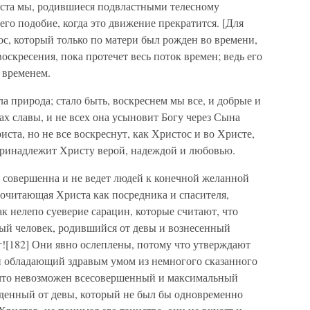
Христа мы, родившиеся подвластными телесному
го подобие, когда это движение прекратится. [Для
тос, который только по матери был рожден во времени,
оскресения, пока протечет весь поток времен; ведь его
 временем.
ла природа; стало быть, воскреснем мы все, и добрые и
чах славы, и не всех она усыновит Богу через Сына
иста, но не все воскреснут, как Христос и во Христе,
 принадлежит Христу верой, надеждой и любовью.
е совершенна и не ведет людей к конечной желанной
почитающая Христа как посредника и спасителя,
ак нелепо суеверие сарацин, которые считают, что
ый человек, родившийся от девы и вознесенный
г![182] Они явно ослеплены, потому что утверждают
й обладающий здравым умом из немногого сказанного
 что невозможен всесовершенный и максимальный
жденный от девы, который не был бы одновременно