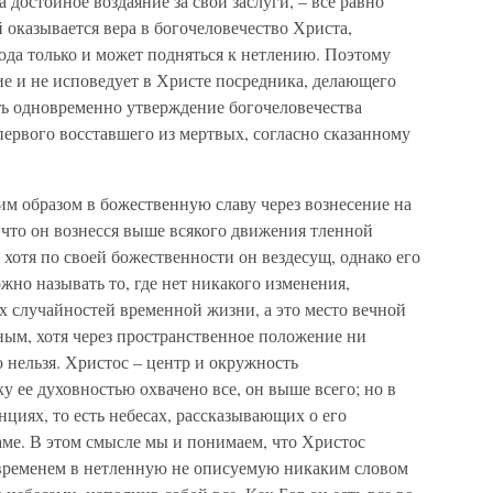
 достойное воздаяние за свои заслуги, – все равно
оказывается вера в богочеловечество Христа,
ода только и может подняться к нетлению. Поэтому
ние и не исповедует в Христе посредника, делающего
ть одновременно утверждение богочеловечества
 первого восставшего из мертвых, согласно сказанному
им образом в божественную славу через вознесение на
, что он вознесся выше всякого движения тленной
 хотя по своей божественности он вездесущ, однако его
жно называть то, где нет никакого изменения,
ых случайностей временной жизни, а это место вечной
ным, хотя через пространственное положение ни
о нельзя. Христос – центр и окружность
у ее духовностью охвачено все, он выше всего; но в
циях, то есть небесах, рассказывающих о его
раме. В этом смысле мы и понимаем, что Христос
 временем в нетленную не описуемую никаким словом