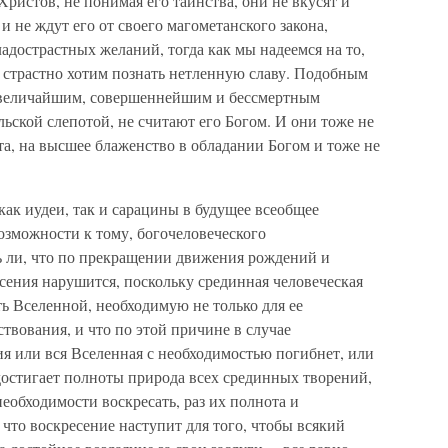
ристов, не понимая его таинства, они не вкусят и
и не ждут его от своего магометанского закона,
адострастных желаний, тогда как мы надеемся на то,
 и страстно хотим познать нетленную славу. Подобным
 величайшим, совершеннейшим и бессмертным
льской слепотой, не считают его Богом. И они тоже не
ста, на высшее блаженство в обладании Богом и тоже не
 как иудеи, так и сарацины в будущее всеобщее
озможности к тому, богочеловеческого
ь ли, что по прекращении движения рождений и
сения нарушится, поскольку срединная человеческая
ь Вселенной, необходимую не только для ее
ствования, и что по этой причине в случае
 или вся Вселенная с необходимостью погибнет, или
достигает полноты природа всех срединных творений,
еобходимости воскресать, раз их полнота и
, что воскресение наступит для того, чтобы всякий