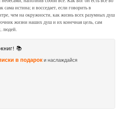
 небесами, наполнив собой все. Как Бог он есть все во
к сама истина; и восседает, если говорить в
нтре, чем на окружности, как жизнь всех разумных душ
точник жизни наших душ и их конечная цель, сам
, людей.
книг! 📚
писки в подарок
и наслаждайся