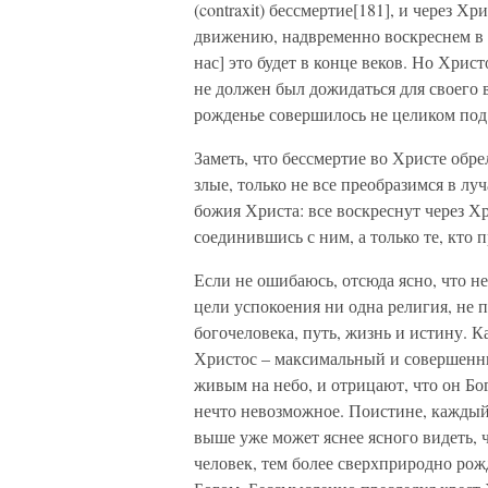
(contraxit) бессмертие[181], и через 
движению, надвременно воскреснем в е
нас] это будет в конце веков. Но Хрис
не должен был дожидаться для своего в
рожденье совершилось не целиком под
Заметь, что бессмертие во Христе обре
злые, только не все преобразимся в лу
божия Христа: все воскреснут через Хр
соединившись с ним, а только те, кто
Если не ошибаюсь, отсюда ясно, что н
цели успокоения ни одна религия, не 
богочеловека, путь, жизнь и истину. К
Христос – максимальный и совершенн
живым на небо, и отрицают, что он Бо
нечто невозможное. Поистине, кажды
выше уже может яснее ясного видеть,
человек, тем более сверхприродно ро