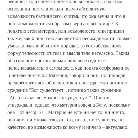
решили, что из ничего ничего не возникает, и на этом
основании постулировали некую абсолютную
возможность бытия всего, считая, что она вечна и что в
ней возможностным образом свернуто все в мире. К
понятию этой материи, или возможности, они пришли
так же, как к понятию абсолютной необходимости, только
умозаключая в обратном порядке, то есть абстрагируя
форму телесности от тела и мысля тело нетелесно. Таким
образом они постигали материю через одну её
непознаваемость; в самом деле, как понять бесформенное
и нетелесное тело? Материя, говорили они, по природе
предшествует всякой вещи, так что всегда, если истинно
суждение "Бог существует", истинно также суждение
"Абсолютная возможность существует". Они не
утверждали, однако, что материя совечна Богу, поскольку
она – от него[121]. Материя не есть ни нечто, ни ничто,
ни одно, ни множество, ни это, ни то, ни сущность, ни
качество, во возможность ко всему и ничего – актуально.