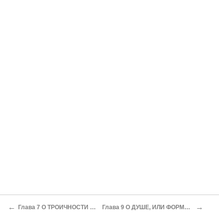
←
→
Глава 7 О ТРОИЧНОСТИ ВСЕЛЕННОЙ
Глава 9 О ДУШЕ, ИЛИ ФОРМЕ ВСЕЛЕННОЙ