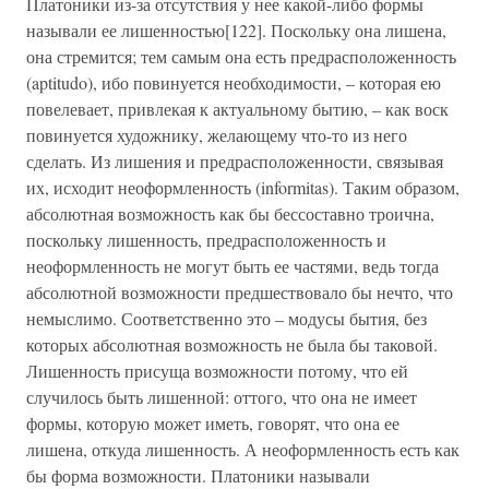
Платоники из-за отсутствия у нее какой-либо формы
называли ее лишенностью[122]. Поскольку она лишена,
она стремится; тем самым она есть предрасположенность
(aptitudo), ибо повинуется необходимости, – которая ею
повелевает, привлекая к актуальному бытию, – как воск
повинуется художнику, желающему что-то из него
сделать. Из лишения и предрасположенности, связывая
их, исходит неоформленность (informitas). Таким образом,
абсолютная возможность как бы бессоставно троична,
поскольку лишенность, предрасположенность и
неоформленность не могут быть ее частями, ведь тогда
абсолютной возможности предшествовало бы нечто, что
немыслимо. Соответственно это – модусы бытия, без
которых абсолютная возможность не была бы таковой.
Лишенность присуща возможности потому, что ей
случилось быть лишенной: оттого, что она не имеет
формы, которую может иметь, говорят, что она ее
лишена, откуда лишенность. А неоформленность есть как
бы форма возможности. Платоники называли