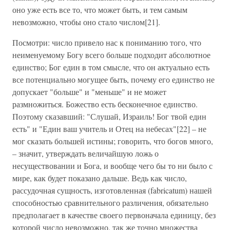
оно уже есть все то, что может быть, и тем самым
невозможно, чтобы оно стало числом[21].
Посмотри: число привело нас к пониманию того, что
неименуемому Богу всего больше подходит абсолютное
единство; Бог един в том смысле, что он актуально есть
все потенциально могущее быть, почему его единство не
допускает "больше" и "меньше" и не может
размножиться. Божество есть бесконечное единство.
Поэтому сказавший: "Слушай, Израиль! Бог твой един
есть" и "Един ваш учитель и Отец на небесах"[22] – не
мог сказать большей истины; говорить, что богов много,
– значит, утверждать величайшую ложь о
несуществовании и Бога, и вообще чего бы то ни было с
мире, как будет показано дальше. Ведь как число,
рассудочная сущность, изготовленная (fabricatum) нашей
способностью сравнительного различения, обязательно
предполагает в качестве своего первоначала единицу, без
которой число невозможно, так же точно множества