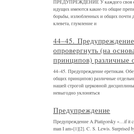
ПРЕДУПРЕЖДЕНИЕ У каждого своя судьб
идущих имеются какие-то общие препя
борьбы, излюбленных и общих почти д
клевета, глумление и
44–45. Предупреждение
опровергнуть (на осно
принципов) различные 
44–45. Предупреждение еретикам. Об
общих принципов) различные отдельны
нашей строгой церковной дисциплины 
невыгодно уклоняться
Предупреждение
Предупреждение A.Piatigorsky «…if it coul
man I am»[1][2]. C. S. Lewis. Surprised