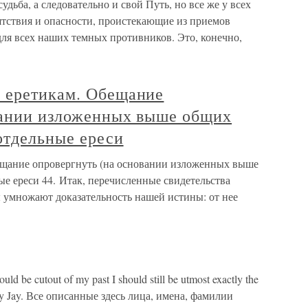
а, а следовательно и свой Путь, но все же у всех
тствия и опасности, проистекающие из приемов
ля всех наших темных противников. Это, конечно,
 еретикам. Обещание
вании изложенных выше общих
отдельные ереси
ещание опровергнуть (на основании изложенных выше
е ереси 44. Итак, перечисленные свидетельства
умножают доказательность нашей истины: от нее
d be cutout of my past I should still be utmost exactly the
 by Jay. Все описанные здесь лица, имена, фамилии