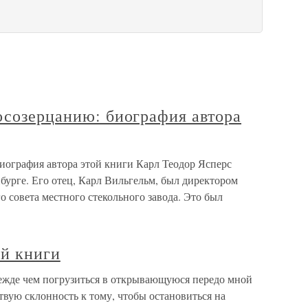
осозерцанию: биография автора
иография автора этой книги Карл Теодор Ясперс
нбурге. Его отец, Карл Вильгельм, был директором
о совета местного стекольного завода. Это был
ой книги
режде чем погрузиться в открывающуюся передо мной
вую склонность к тому, чтобы остановиться на