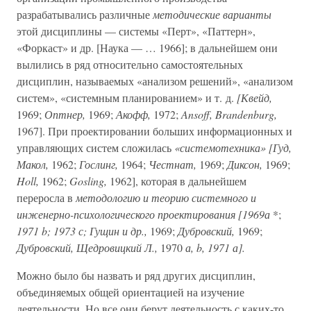
разрабатывались различные
методические варианты
этой дисциплины — системы «Перт», «Паттерн»,
«Форкаст» и др. [Наука — … 1966]; в дальнейшем они
вылились в ряд относительно самостоятельных
дисциплин, называемых «анализом решений», «анализом
систем», «системным планированием» и т. д.
[Квейд,
1969;
Оптнер,
1969;
Акофф,
1972;
Ansoff, Brandenburg,
1967]. При проектировании больших информационных и
управляющих систем сложилась
«системотехника» [Гуд,
Макол,
1962;
Гослинг,
1964;
Честнат,
1969;
Диксон,
1969;
Holl,
1962;
Gosling,
1962], которая в дальнейшем
переросла в
методологию и теорию системного и
инженерно-психологического проектирования [1969а
*;
1971 b; 1973 с; Гущин и др.,
1969;
Дубровский,
1969;
Дубровский, Щедровицкий Л.,
1970
а, b, 1971 а].
Можно было бы назвать и ряд других дисциплин,
объединяемых общей ориентацией на изучение
деятельности. Но все они берут деятельность с каких-то