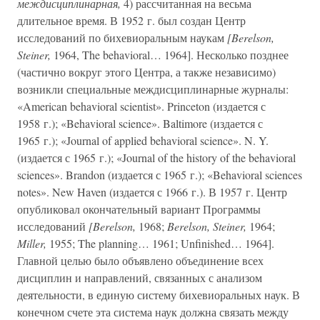
междисциплинарная,
4) рассчитанная на весьма
длительное время. В 1952 г. был создан Центр
исследований по бихевиоральным наукам
[Berelson,
Steiner,
1964, The behavioral… 1964]. Несколько позднее
(частично вокруг этого Центра, а также независимо)
возникли специальные междисциплинарные журналы:
«American behavioral scientist». Princeton (издается с
1958 г.); «Behavioral science». Baltimore (издается с
1965 г.); «Journal of applied behavioral science». N. Y.
(издается с 1965 г.); «Journal of the history of the behavioral
sciences». Brandon (издается с 1965 г.); «Behavioral sciences
notes». New Haven (издается с 1966 г.). В 1957 г. Центр
опубликовал окончательный вариант Программы
исследований
[Berelson,
1968;
Berelson, Steiner,
1964;
Miller,
1955; The planning… 1961; Unfinished… 1964].
Главной целью было объявлено объединение всех
дисциплин и направлений, связанных с анализом
деятельности, в единую систему бихевиоральных наук. В
конечном счете эта система наук должна связать между