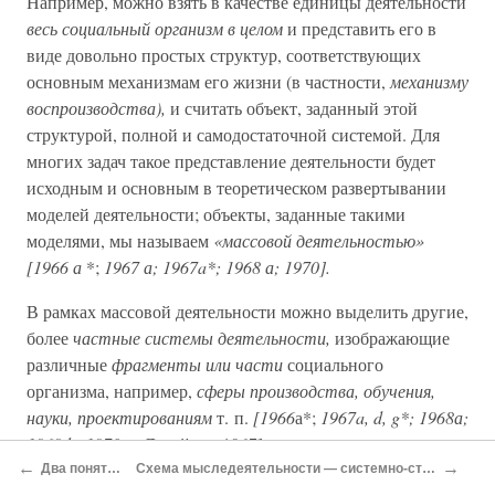
Например, можно взять в качестве единицы деятельности
весь социальный организм в целом
и представить его в
виде довольно простых структур, соответствующих
основным механизмам его жизни (в частности,
механизму
воспроизводства),
и считать объект, заданный этой
структурой, полной и самодостаточной системой. Для
многих задач такое представление деятельности будет
исходным и основным в теоретическом развертывании
моделей деятельности; объекты, заданные такими
моделями, мы называем
«массовой деятельностью»
[1966 а
*;
1967 а; 1967a*; 1968 а; 1970].
В рамках массовой деятельности можно выделить другие,
более
частные системы деятельности,
изображающие
различные
фрагменты или части
социального
организма, например,
сферы производства, обучения,
науки, проектированиям
т. п.
[1966
а*;
1967a, d, g*; 1968а;
1969 b; 1970 а;
Дизайн… 1967].
←
→
Два понятия системы[89]
Схема мыследеятельности — системно-структурное строение, смысл и содержание[132]
Но точно так же можно взять в качестве единицы и