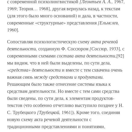
с современной психолингвистикой
[Леонтьев А. А.,
1967,
1969; Теория… 1968], другая вернулась назад, к текстам
(для этого было много оснований) и дала, в частности,
современные «структурные» представления
[Ельмслев,
1960].
Сопоставляя психологистическую схему
акта речевой
деятельности,
созданную Ф. Соссюром
[Соссюр,
1933], с
современными схемами
состава акта деятельности
,[92]
мы видим, что в ней были выделены, по сути дела,
«средства» деятельности
и вместе с тем схвачена очень
важная
связь между средствами и продуктами.
Решающим было также отнесение системы языка к
средствам деятельности. Но вместе с тем сами средства
были сведены, по сути дела, к элементам продуктов-
текстов (что особенно отчетливо выступило позднее у Н.
С. Трубецкого
[Трубецкой,
1961]). Кроме того, соединяя
новую схему акта речевой деятельности с
традиционными представлениями и понятиями,