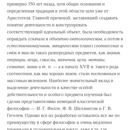
примерно 350 лет назад, хотя общие основания и
определенная традиция в этой области шли уже от
Аристотеля. Главной причиной, заставившей создавать
понятие деятельности и конструировать
соответствующий идеальный объект, была необходимость
оправдать (сначала в
объектно-онтологическом,
а потом в
естественнонаучном, эмпирическом
плане)
соотнесение
и
связь
в мысли таких разнородных предметов, как
знания,
операции, вещи, смыслы, значения, цели, мотивы,
сознание, знаки и т. п. —
а к началу XVII в. такого рода
соотнесения, как мы хорошо знаем, стали
постоянным
и
массовым
явлением. Наиболее значительный вклад в
выделение деятельности в качестве особой
действительности и особого предмета изучения был
сделан представителями немецкой классической
философии — И. Г. Фихте, Ф. В. Шеллингом и Г. В.
Гегелем. Однако все их разработки оставались все же по
преимуществу в сфере философии и очень медленно
проникали в положительные науки, даже в те, где