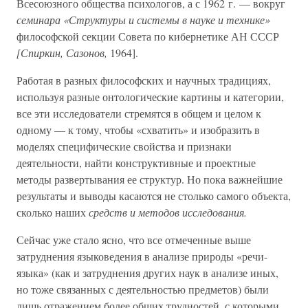
Всесоюзного общества психологов, а с 1962 г. — вокруг
семинара «Структуры и системы в науке и технике»
философской секции Совета по кибернетике АН СССР
[Спиркин, Сазонов,
1964].
Работая в разных философских и научных традициях,
используя разные онтологические картины и категории,
все эти исследователи стремятся в общем и целом к
одному — к тому, чтобы «схватить» и изобразить в
моделях специфические свойства и признаки
деятельности, найти конструктивные и проектные
методы развертывания ее структур. Но пока важнейшие
результаты и выводы касаются не столько самого объекта,
сколько наших
средств и методов исследования.
Сейчас уже стало ясно, что все отмеченные выше
затруднения языковедения в анализе природы «речи-
языка» (как и затруднения других наук в анализе иных,
но тоже связанных с деятельностью предметов) были
лишь отражением более общих трудностей, с которыми