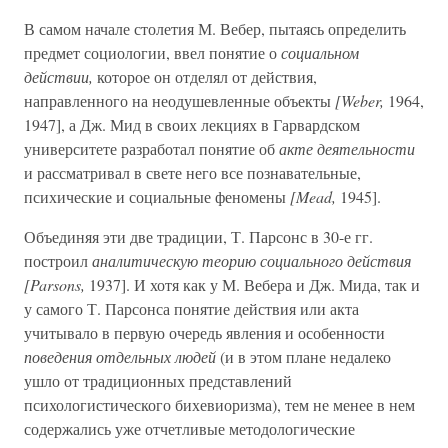
В самом начале столетия М. Вебер, пытаясь определить
предмет социологии, ввел понятие о
социальном
действии,
которое он отделял от действия,
направленного на неодушевленные объекты
[Weber,
1964,
1947], а Дж. Мид в своих лекциях в Гарвардском
университете разработал понятие об
акте деятельности
и рассматривал в свете него все познавательные,
психические и социальные феномены
[Mead,
1945].
Объединяя эти две традиции, Т. Парсонс в 30-е гг.
построил
аналитическую теорию социального действия
[Parsons,
1937]. И хотя как у М. Вебера и Дж. Мида, так и
у самого Т. Парсонса понятие действия или акта
учитывало в первую очередь явления и особенности
поведения отдельных людей
(и в этом плане недалеко
ушло от традиционных представлений
психологистического бихевиоризма), тем не менее в нем
содержались уже отчетливые методологические