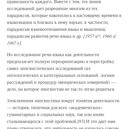
правильность каждого. Вместе с тем, эта линия
исследований дает разрешение многим из тех
парадоксов, которые накопились к настоящему времени в
языкознании и близких к нему науках; в частности,
парадоксам взаимоотношения языка и мышления,
парадоксам развития речи-языка и др.
[1957 а*; 1966 d;
1967 е].
Но исследование речи-языка как деятельности
предполагает полную переориентацию и перестройку
самих лингвистических исследований (их
онтологических и категориальных оснований, логики
рассуждений и процедур эмпирических измерений) —
дело, на которое лингвистам не так-то легко решиться.
Злоключения лингвистики вокруг понятия деятельности
— история, типичная для всех «академических»
гуманитарных и социальных наук, так или иначе
сталкивающихся с этой проблемой.[93] И это дает нам
право утверждать, что деятельность не изучалась совсем