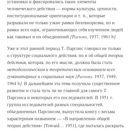
установки и фиксировались такие элементы
человеческого действия — нормы культуры, ценности,
институциональные ориентации и т. п., которые
разрывали не только узкие рамки бихевиоризма, но и
рамки всех наук, ограничивающих себя изучением людей
как таковых и их объединений
[Parsons,
1937, 1961 b
].
Уже в этот ранний период Т. Парсонс говорил не только
о структуре социального действия, но и об
общей теории
действия,
которая, по его мысли, должна была стать
методологическим и теоретическим основанием всех
гуманитарных и социальных наук [Parsons,
1937, 1949,
1964 b
].
В дальнейшем эта тема получила существенное
развитие и стала чуть ли не главной для самого Т.
Парсонса и некоторых его последователей. В 1951 г.
группа исследователей разных специальностей,
объединенных Парсонсом, выпустила книгу с весьма
характерным названием — «В направлении общей
теории действия» [Toward… 1951], где пыталась раскрыть