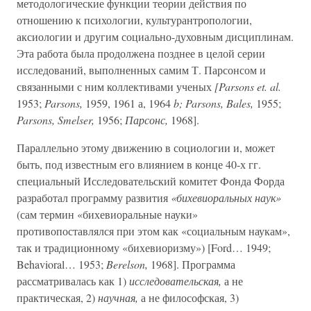
методологические функции теории действия по
отношению к психологии, культурантропологии,
аксиологии и другим социально-духовным дисциплинам.
Эта работа была продолжена позднее в целой серии
исследований, выполненных самим Т. Парсонсом и
связанными с ним коллективами ученых
[Parsons et. al.
1953;
Parsons,
1959, 1961 а, 1964
b; Parsons, Bales,
1955;
Parsons, Smelser,
1956;
Парсонс,
1968].
Параллельно этому движению в социологии и, может
быть, под известным его влиянием в конце 40-х гг.
специальный Исследовательский комитет Фонда Форда
разработал программу развития
«бихевиоральных наук»
(сам термин «бихевиоральные науки»
противопоставлялся при этом как «социальным наукам»,
так и традиционному «бихевиоризму») [Ford… 1949;
Behavioral… 1953;
Berelson,
1968]. Программа
рассматривалась как 1)
исследовательская,
а не
практическая, 2)
научная,
а не философская, 3)