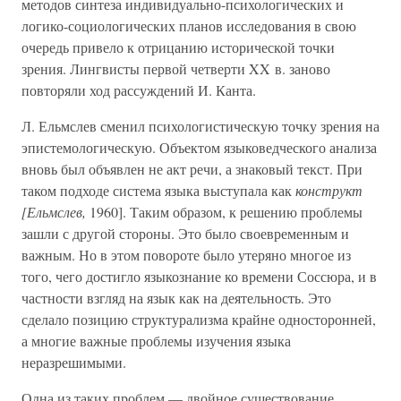
методов синтеза индивидуально-психологических и
логико-социологических планов исследования в свою
очередь привело к отрицанию исторической точки
зрения. Лингвисты первой четверти XX в. заново
повторяли ход рассуждений И. Канта.
Л. Ельмслев сменил психологистическую точку зрения на
эпистемологическую. Объектом языковедческого анализа
вновь был объявлен не акт речи, а знаковый текст. При
таком подходе система языка выступала как
конструкт
[Ельмслев,
1960]. Таким образом, к решению проблемы
зашли с другой стороны. Это было своевременным и
важным. Но в этом повороте было утеряно многое из
того, чего достигло языкознание ко времени Соссюра, и в
частности взгляд на язык как на деятельность. Это
сделало позицию структурализма крайне односторонней,
а многие важные проблемы изучения языка
неразрешимыми.
Одна из таких проблем — двойное существование