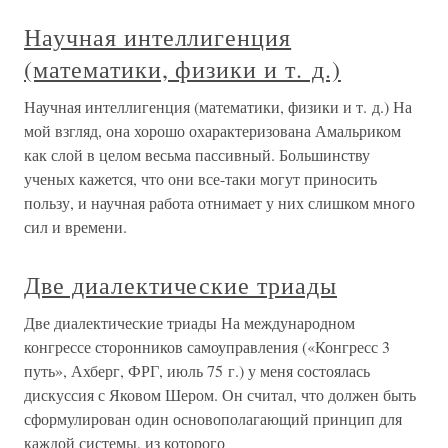
Научная интеллигенция
(математики, физики и т. д.)
Научная интеллигенция (математики, физики и т. д.) На
мой взгляд, она хорошо охарактеризована Амальриком
как слой в целом весьма пассивный. Большинству
ученых кажется, что они все-таки могут приносить
пользу, и научная работа отнимает у них слишком много
сил и времени.
Две диалектические триады
Две диалектические триады На международном
конгрессе сторонников самоуправления («Конгресс 3
путь», Ахберг, ФРГ, июль 75 г.) у меня состоялась
дискуссия с Яковом Шером. Он считал, что должен быть
сформулирован один основополагающий принцип для
каждой системы, из которого